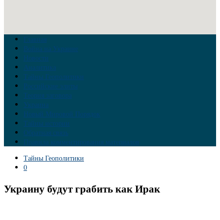
Главная
Война на Украине
Новости
Аналитика
Тайны Геополитики
Российские элиты
Теория заговора
Украина
Новый Мировой Порядок
Тайны истории
Обратная связь
Правила комментирования материалов
Тайны Геополитики
0
Украину будут грабить как Ирак