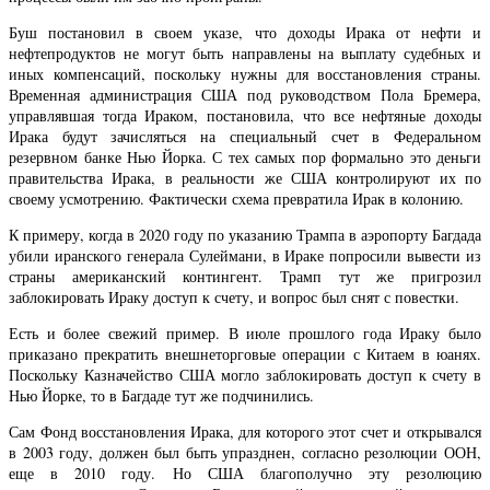
Буш постановил в своем указе, что доходы Ирака от нефти и
нефтепродуктов не могут быть направлены на выплату судебных и
иных компенсаций, поскольку нужны для восстановления страны.
Временная администрация США под руководством Пола Бремера,
управлявшая тогда Ираком, постановила, что все нефтяные доходы
Ирака будут зачисляться на специальный счет в Федеральном
резервном банке Нью Йорка. С тех самых пор формально это деньги
правительства Ирака, в реальности же США контролируют их по
своему усмотрению. Фактически схема превратила Ирак в колонию.
К примеру, когда в 2020 году по указанию Трампа в аэропорту Багдада
убили иранского генерала Сулеймани, в Ираке попросили вывести из
страны американский контингент. Трамп тут же пригрозил
заблокировать Ираку доступ к счету, и вопрос был снят с повестки.
Есть и более свежий пример. В июле прошлого года Ираку было
приказано прекратить внешнеторговые операции с Китаем в юанях.
Поскольку Казначейство США могло заблокировать доступ к счету в
Нью Йорке, то в Багдаде тут же подчинились.
Сам Фонд восстановления Ирака, для которого этот счет и открывался
в 2003 году, должен был быть упразднен, согласно резолюции ООН,
еще в 2010 году. Но США благополучно эту резолюцию