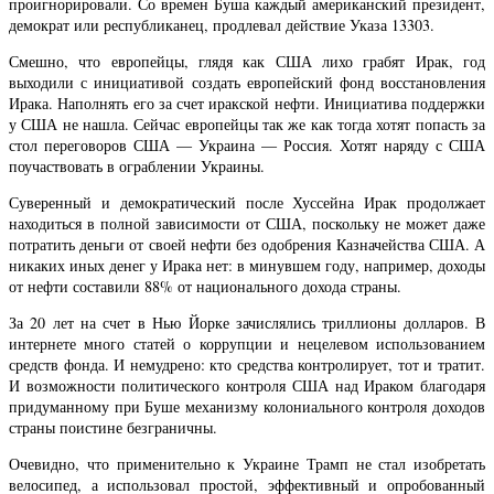
проигнорировали. Со времен Буша каждый американский президент,
демократ или республиканец, продлевал действие Указа 13303.
Смешно, что европейцы, глядя как США лихо грабят Ирак, год
выходили с инициативой создать европейский фонд восстановления
Ирака. Наполнять его за счет иракской нефти. Инициатива поддержки
у США не нашла. Сейчас европейцы так же как тогда хотят попасть за
стол переговоров США — Украина — Россия. Хотят наряду с США
поучаствовать в ограблении Украины.
Суверенный и демократический после Хуссейна Ирак продолжает
находиться в полной зависимости от США, поскольку не может даже
потратить деньги от своей нефти без одобрения Казначейства США. А
никаких иных денег у Ирака нет: в минувшем году, например, доходы
от нефти составили 88% от национального дохода страны.
За 20 лет на счет в Нью Йорке зачислялись триллионы долларов. В
интернете много статей о коррупции и нецелевом использованием
средств фонда. И немудрено: кто средства контролирует, тот и тратит.
И возможности политического контроля США над Ираком благодаря
придуманному при Буше механизму колониального контроля доходов
страны поистине безграничны.
Очевидно, что применительно к Украине Трамп не стал изобретать
велосипед, а использовал простой, эффективный и опробованный