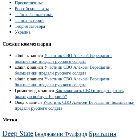
Просветленные
Российские элиты
Тайны Геополитики
Тайны истории
Теория заговора
Украина
Свежие комментарии
admin
к записи
Участник СВО Алексей Верещагин:
большевики предали русского солдата
admin
к записи
Участник СВО Алексей Верещагин:
большевики предали русского солдата
admin
к записи
Участник СВО Алексей Верещагин:
большевики предали русского солдата
Громоотвод
к записи
Как закончить СВО и предотвратить
большую войну с Европой?
Овод
к записи
Участник СВО Алексей Верещагин: большевики
предали русского солдата
Метки
Deep State
Британия
Бенджамин Фулфорд