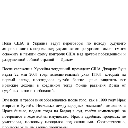
Пока США и Украина ведут переговоры по поводу будущего
американского контроля над украинскими ресурсами, имеет смысл
освежить в памяти схему контроля США над другой побежденной и
разрушенной войной страной — Ираком.
После свержения Хуссейна тогдашний президент США Джордж Буш
издал 22 мая 2003 года исполнительный указ 13303, который на
первый взгляд преследовал сугубо благие цели: защитить все
иракские доходы в созданном тогда Фонде развития Ирака от
судебных исков и требований.
Эти иски и требования образовались после того, как в 1990 году Ирак
вторгся в Кувейт. Несколько международных компаний, имевших в
Ираке бизнес, подали тогда на Багдад в суд, требуя компенсаций за
потерянное в ходе войны имущество. Ирак в судебных процессах не
участвовал, поскольку находился под санкциями. Соответственно,
процессы были им заочно проиграны.