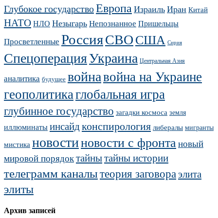
Европа
Глубокое государство
Израиль
Иран
Китай
НАТО
Незыгарь
Непознанное
НЛО
Пришельцы
Россия
СВО
США
Просветленные
Сирия
Украина
Спецоперация
Центральная Азия
война
война на Украине
аналитика
будущее
геополитика
глобальная игра
глубинное государство
загадки космоса
земля
конспирология
инсайд
иллюминаты
либералы
мигранты
новости
новости с фронта
новый
мистика
тайны
тайны истории
мировой порядок
телеграмм каналы
теория заговора
элита
элиты
Архив записей