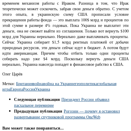
временем механизм работы с Ираком. Разница в том, что Ирак
теоретически может соскочить, забрав свои деньги обратно. С учетом
этого опыта, в украинскую схему США прописали условие
прекращения работы фонда — это выплата 100$ млрд и процентов по
этой сумме в размере 4% годовых. Пока Украина не выплатит эти
деньги, она не сможет выйти из соглашения. Только вот вернуть $100
млрд для Украины нереально. Нереально даже выплачивать проценты.
Сейчас Украина собирает $1,5 млрд рентных платежей от добычи
природных ресурсов, эти деньги сейчас идут в бюджет. А потом будут
идти американцам. Причем чтобы отбить только одни проценты
собирать надо уже $4 млрд. Поскольку вернуть деньги США
нереально, Украина навсегда попадет в финансовое рабство к США.
Олег Царёв
Метки:
Британия
война
война на Украине
геополитика
глобальная
игра
Европа
Россия
Украина
Следующая публикация
Президент России объявил
пасхальное перемирие
Предыдущая публикация
Рогозин — почему я остановил
развертывание спутниковой программы OneWeb
Вам может также понравиться...