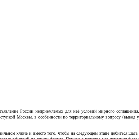
дъявление России неприемлемых для неё условий мирного соглашения,
ступкой Москвы, в особенности по территориальному вопросу (вывод ук
льном ключе и вместо того, чтобы на следующем этапе добиться шага 
 боевых действий по линии фронта. Причем в качестве мер давления была