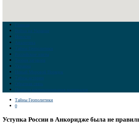
Главная
Война на Украине
Новости
Аналитика
Тайны Геополитики
Российские элиты
Теория заговора
Украина
Новый Мировой Порядок
Тайны истории
Обратная связь
Правила комментирования материалов
Тайны Геополитики
0
Уступка России в Анкоридже была не прави