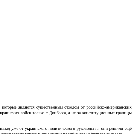
 которые являются существенным отходом от российско-американских
раинских войск только с Донбасса, а не за конституционные границы
назад уже от украинского политического руководства, они решили ещё
 использована угроза в отношении российского нефтяного экспорта.