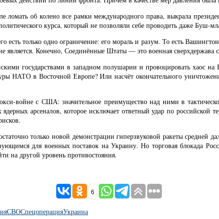
 ломать об колено все рамки международного права, выкрала президент
литического курса, который не позволяли себе проводить даже Буш-мла
го есть только одно ограничение: его мораль и разум. То есть Вашингто
 не является. Конечно, Соединённые Штаты — это военная сверхдержава с
нскими государствами в западном полушарии и провоцировать хаос на 
ры НАТО в Восточной Европе? Или насчёт окончательного уничтожения
окси-войне с США: значительное преимущество над ними в тактическо
ких ядерных арсеналов, которое исключает ответный удар по российской
рисков.
достаточно только новой демонстрации гиперзвуковой ракеты средней дал
ующимся для военных поставок на Украину. Но торговая блокада Рос
ти на другой уровень противостояния.
6
сия
СВО
Спецоперация
Украина