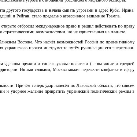
а другого государства и начала сыпать угрозами в адрес Кубы, Ирана,
дший и Рейган, стало предельно агрессивное заявление Трампа.
н открыто отбросил международное право и решил действовать по праву
о стратегическими возможностями, но не единственная на планете.
Ближнем Востоке. Что насчёт возможностей России по превентивному
 украинского прокси-инструмента путём руинизации его энергетики,
м ядерном оружии и гиперзвуковые носители (в том числе и средней
 территории. Иными словами, Москва может перевести конфликт в сферу
ьности. Причём теперь удар нанесён по Львовской области, что совсем
сии и упорное желание превратить украинский политический режим в