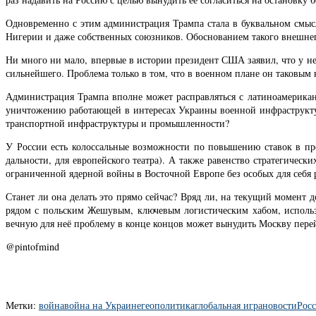
Одновременно с этим администрация Трампа стала в буквальном смысле
Нигерии и даже собственных союзников. Обоснованием такого внешнепо
Ни много ни мало, впервые в истории президент США заявил, что у не
сильнейшего. Проблема только в том, что в военном плане он таковым
Администрация Трампа вполне может расправляться с латиноамерика
уничтожению работающей в интересах Украины военной инфраструкту
транспортной инфраструктуры и промышленности?
У России есть колоссальные возможности по повышению ставок в пр
дальности, для европейского театра). А также равенство стратегичес
ограниченной ядерной войны в Восточной Европе без особых для себя 
Станет ли она делать это прямо сейчас? Вряд ли, на текущий момент 
рядом с польским Жешувым, ключевым логистическим хабом, использ
вечную для неё проблему в конце концов может вынудить Москву перей
@pintofmind
Метки:
война
война на Украине
геополитика
глобальная игра
новости
Рос