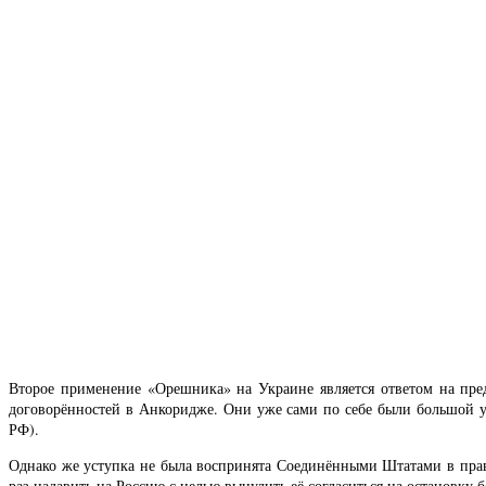
Второе применение «Орешника» на Украине является ответом на пре
договорённостей в Анкоридже. Они уже сами по себе были большой у
РФ).
Однако же уступка не была воспринята Соединёнными Штатами в прави
раз надавить на Россию с целью вынудить её согласиться на остановку