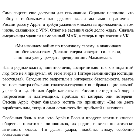
Сама соцсеть еще доступна для скачивания. Скромно напомню, что
войну с глобальными площадками начали мы сами, ограничив в
России работу Apple, и требуя удаления множества приложений, в том
числе, связанных с VPN. Ответ не заставил себя долго ждать. Сначала
американцы удалили намоленный MAX, а теперь и приложения VK.
«Мы начинаем войну по произволу своему, а оканчиваем
по обстоятельствам. Должно сперва изведать силы свои,
а по ним уже учреждать предприятия». Макиавелли.
Наши родные власти, понятное дело, воспринимают нас как податный
люд (это не я придумал, об этом вчера в Питере замминистра юстиции
рассуждал). Сегодня это запретили в интересах безопасности, завтра
то, послезавтра объявили сожительствующих вне брака национальной
угрозой и т.д. Но для Apple клиенты из России не податный люд, а
потребители и плательщики, прибыль от которых они потеряли.
Отсюда Apple будет банально мстить по принципу: «Вы не даете
заработать нам, тогда и сами останетесь без прибылей и активов».
Особенная боль в том, что Apple в России продукт верхних классов
общества, политиков, чиновников, их родни, и всего политически
активного класса. Что делает удары, подобные этому, особенно
болезненными.