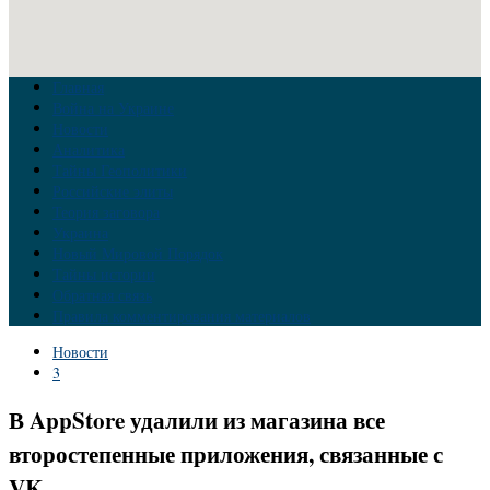
Главная
Война на Украине
Новости
Аналитика
Тайны Геополитики
Российские элиты
Теория заговора
Украина
Новый Мировой Порядок
Тайны истории
Обратная связь
Правила комментирования материалов
Новости
3
В AppStore удалили из магазина все
второстепенные приложения, связанные с
VK.