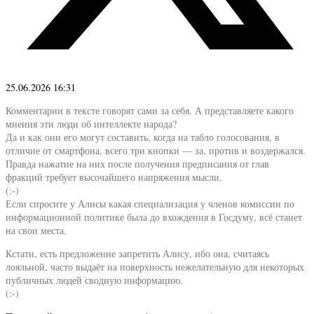
25.06.2026 16:31
Комментарии в тексте говорят сами за себя. А представляете какого
мнения эти люди об интеллекте народа?
Да и как они его могут составить, когда на табло голосования, в
отличие от смартфона, всего три кнопки — за, против и воздержался.
Правда нажатие на них после получения предписания от глав
фракций требует высочайшего напряжения мысли.
(:-)
Если спросите у Алисы какая специализация у членов комиссии по
информационной политике была до вхождения в Госдуму, всё станет
на свои места.
Кстати, есть предложение запретить Алису, ибо она, считаясь
лояльной, часто выдаёт на поверхность нежелательную для некоторых
публичных людей сводную информацию.
(:-)