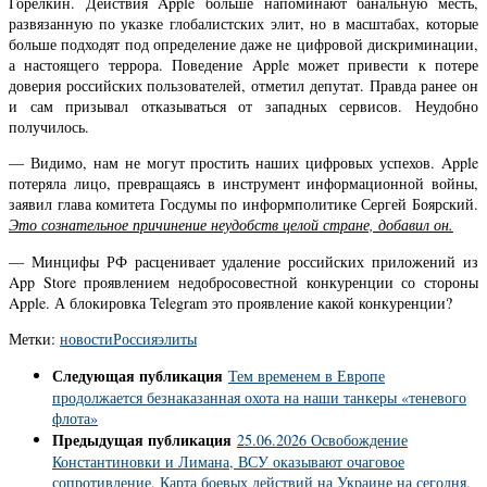
Горелкин. Действия Apple больше напоминают банальную месть,
развязанную по указке глобалистских элит, но в масштабах, которые
больше подходят под определение даже не цифровой дискриминации,
а настоящего террора. Поведение Apple может привести к потере
доверия российских пользователей, отметил депутат. Правда ранее он
и сам призывал отказываться от западных сервисов. Неудобно
получилось.
— Видимо, нам не могут простить наших цифровых успехов. Apple
потеряла лицо, превращаясь в инструмент информационной войны,
заявил глава комитета Госдумы по информполитике Сергей Боярский.
Это сознательное причинение неудобств целой стране, добавил он.
— Минцифы РФ расценивает удаление российских приложений из
App Store проявлением недобросовестной конкуренции со стороны
Apple. А блокировка Telegram это проявление какой конкуренции?
Метки:
новости
Россия
элиты
Следующая публикация
Тем временем в Европе
продолжается безнаказанная охота на наши танкеры «теневого
флота»
Предыдущая публикация
25.06.2026 Освобождение
Константиновки и Лимана, ВСУ оказывают очаговое
сопротивление. Карта боевых действий на Украине на сегодня.