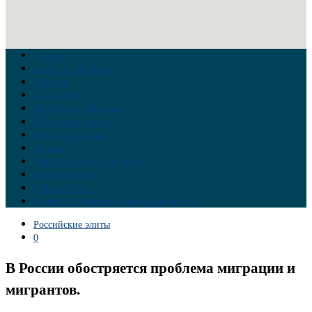
Главная
Война на Украине
Новости
Аналитика
Тайны Геополитики
Российские элиты
Теория заговора
Украина
Новый Мировой Порядок
Тайны истории
Обратная связь
Правила комментирования материалов
Российские элиты
0
В России обостряется проблема миграции и
мигрантов.