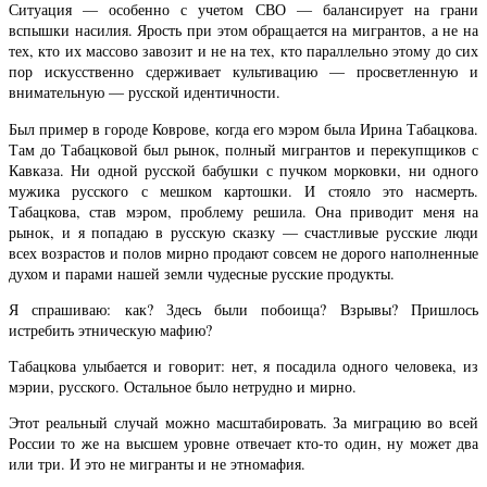
Ситуация — особенно с учетом СВО — балансирует на грани
вспышки насилия. Ярость при этом обращается на мигрантов, а не на
тех, кто их массово завозит и не на тех, кто параллельно этому до сих
пор искусственно сдерживает культивацию — просветленную и
внимательную — русской идентичности.
Был пример в городе Коврове, когда его мэром была Ирина Табацкова.
Там до Табацковой был рынок, полный мигрантов и перекупщиков с
Кавказа. Ни одной русской бабушки с пучком морковки, ни одного
мужика русского с мешком картошки. И стояло это насмерть.
Табацкова, став мэром, проблему решила. Она приводит меня на
рынок, и я попадаю в русскую сказку — счастливые русские люди
всех возрастов и полов мирно продают совсем не дорого наполненные
духом и парами нашей земли чудесные русские продукты.
Я спрашиваю: как? Здесь были побоища? Взрывы? Пришлось
истребить этническую мафию?
Табацкова улыбается и говорит: нет, я посадила одного человека, из
мэрии, русского. Остальное было нетрудно и мирно.
Этот реальный случай можно масштабировать. За миграцию во всей
России то же на высшем уровне отвечает кто-то один, ну может два
или три. И это не мигранты и не этномафия.