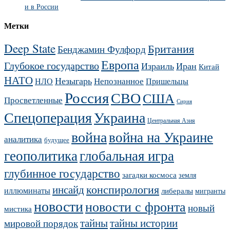
и в России
Метки
Deep State
Британия
Бенджамин Фулфорд
Европа
Глубокое государство
Израиль
Иран
Китай
НАТО
Незыгарь
Непознанное
НЛО
Пришельцы
Россия
СВО
США
Просветленные
Сирия
Украина
Спецоперация
Центральная Азия
война
война на Украине
аналитика
будущее
геополитика
глобальная игра
глубинное государство
загадки космоса
земля
конспирология
инсайд
иллюминаты
либералы
мигранты
новости
новости с фронта
новый
мистика
тайны
тайны истории
мировой порядок