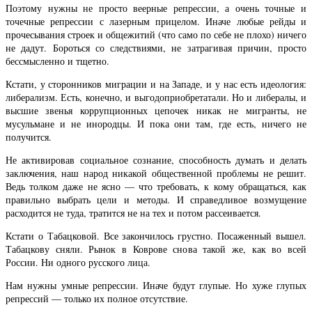
Поэтому нужны не просто веерные репрессии, а очень точные и
точечные репрессии с лазерным прицелом. Иначе любые рейды и
прочесывания строек и общежитий (что само по себе не плохо) ничего
не дадут. Бороться со следствиями, не затрагивая причин, просто
бессмысленно и тщетно.
Кстати, у сторонников миграции и на Западе, и у нас есть идеология:
либерализм. Есть, конечно, и выгодоприобретатали. Но и либералы, и
высшие звенья коррупционных цепочек никак не мигранты, не
мусульмане и не инородцы. И пока они там, где есть, ничего не
получится.
Не активировав социальное сознание, способность думать и делать
заключения, наш народ никакой общественной проблемы не решит.
Ведь толком даже не ясно — что требовать, к кому обращаться, как
правильно выбрать цели и методы. И справедливое возмущение
расходится не туда, тратится не на тех и потом рассеивается.
Кстати о Табацковой. Все закончилось грустно. Посаженный вышел.
Табацкову сняли. Рынок в Коврове снова такой же, как во всей
России. Ни одного русского лица.
Нам нужны умные репрессии. Иначе будут глупые. Но хуже глупых
репрессий — только их полное отсутствие.