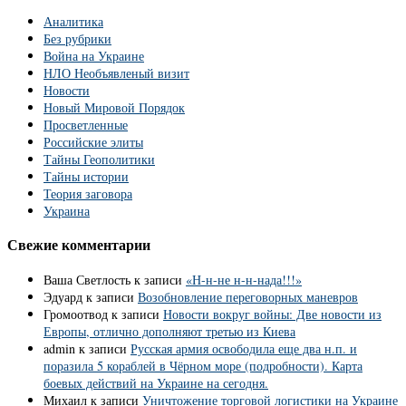
Аналитика
Без рубрики
Война на Украине
НЛО Необъявленый визит
Новости
Новый Мировой Порядок
Просветленные
Российские элиты
Тайны Геополитики
Тайны истории
Теория заговора
Украина
Свежие комментарии
Ваша Светлость
к записи
«Н-н-не н-н-нада!!!»
Эдуард
к записи
Возобновление переговорных маневров
Громоотвод
к записи
Новости вокруг войны: Две новости из
Европы, отлично дополняют третью из Киева
admin
к записи
Русская армия освободила еще два н.п. и
поразила 5 кораблей в Чёрном море (подробности). Карта
боевых действий на Украине на сегодня.
Михаил
к записи
Уничтожение торговой логистики на Украине