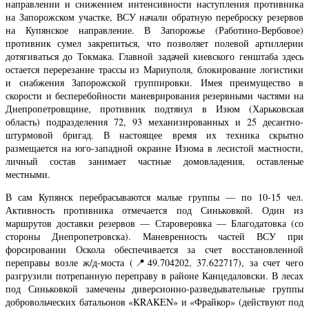
направлении и снижением интенсивности наступления противника
на Запорожском участке, ВСУ начали обратную переброску резервов
на Купянское направление. В Запорожье (Работино-Вербовое)
противник сумел закрепиться, что позволяет полевой артиллерии
дотягиваться до Токмака. Главной задачей киевского генштаба здесь
остается перерезание трассы из Мариуполя, блокирование логистики
и снабжения Запорожской группировки. Имея преимущество в
скорости и бесперебойности маневрирования резервными частями на
Днепропетровщине, противник подтянул в Изюм (Харьковская
область) подразделения 72, 93 механизированных и 25 десантно-
штурмовой бригад. В настоящее время их техника скрытно
размещается на юго-западной окраине Изюма в лесистой мастности,
личный состав занимает частные домовладения, оставленые
местными.
В сам Купянск перебрасываются малые группы — по 10-15 чел.
Активность противника отмечается под Синьковкой. Один из
маршрутов доставки резервов — Староверовка — Благодатовка (со
стороны Днепропетровска). Маневренность частей ВСУ при
форсировании Оскола обеспечивается за счет восстановленной
переправы возле ж/д-моста (📍49.704202, 37.622717), за счет чего
разгрузили потрепанную переправу в районе Канцедаловски. В лесах
под Синьковкой замечены диверсионно-разведывательные группы
добровольческих батальонов «KRAKEN» и «Фрайкор» (действуют под