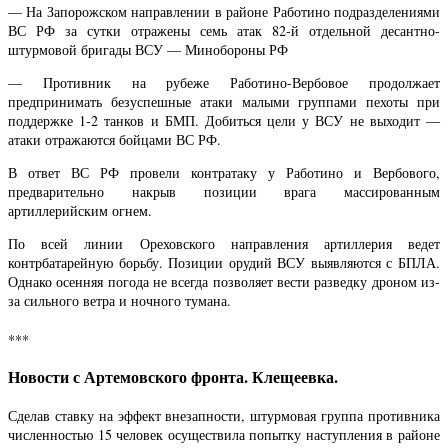
— На Запорожском направлении в районе Работино подразделениями
ВС РФ за сутки отражены семь атак 82-й отдельной десантно-
штурмовой бригады ВСУ — Минобороны РФ
— Противник на рубеже Работино-Вербовое продолжает
предпринимать безуспешные атаки малыми группами пехоты при
поддержке 1-2 танков и БМП. Добиться цели у ВСУ не выходит —
атаки отражаются бойцами ВС РФ.
В ответ ВС РФ провели контратаку у Работино и Вербового,
предварительно накрыв позиции врага массированным
артиллерийским огнем.
По всей линии Ореховского направления артиллерия ведет
контрбатарейную борьбу. Позиции орудий ВСУ выявляются с БПЛА.
Однако осенняя погода не всегда позволяет вести разведку дроном из-
за сильного ветра и ночного тумана.
***
Новости с Артемовского фронта. Клещеевка.
Сделав ставку на эффект внезапности, штурмовая группа противника
численностью 15 человек осуществила попытку наступления в районе