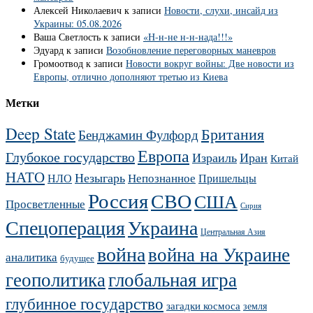
Алексей Николаевич
к записи
Новости, слухи, инсайд из
Украины: 05.08.2026
Ваша Светлость
к записи
«Н-н-не н-н-нада!!!»
Эдуард
к записи
Возобновление переговорных маневров
Громоотвод
к записи
Новости вокруг войны: Две новости из
Европы, отлично дополняют третью из Киева
Метки
Deep State
Британия
Бенджамин Фулфорд
Европа
Глубокое государство
Израиль
Иран
Китай
НАТО
Незыгарь
Непознанное
НЛО
Пришельцы
Россия
СВО
США
Просветленные
Сирия
Украина
Спецоперация
Центральная Азия
война
война на Украине
аналитика
будущее
геополитика
глобальная игра
глубинное государство
загадки космоса
земля