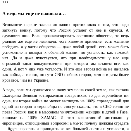
***
А ведь мы еще не начинали…
Вспомните первые заявления наших противников о том, что надо
затянуть войну, потому что Россия устанет от неё и сдуется. А
сдуваются они. Если проанализировать состояние общества, то ведь
реально же еще не начинали: есть какое-то принятие, есть желание
победить, а у части общества — даже любой ценой, есть может быть
успокоение и возврат к обычной жизни, но усталость, как таковой
нет. Да и даже чувствуется, что при необходимости у нас еще
огромный запас воодушевления, при котором мы встанем все, как
один. А вот у них уже усталость. И это еще вторая война не началась
как война, а только, по сути СВО с обоих сторон, хотя и в разы более
кровавое, чем на Украине.
А ведь, если мы сражаемся за нашу землю на своей земле, как сказала
Екатерина Великая «отторженная возвратихъ», то для европейцев ни
одна, ни вторая война не может выглядеть на 100% справедливой для
одной из сторон и европейцы не смогут сказать, что в СВО точно не
права Россия, как и в массовом уничтожении женщин и детей в Газе,
виноват на 100% ХАМАС. И этот когнитивный диссонанс у
европейцев, отягощенный вопросом: а мы-то почему должны страдать
— будет нарастать и приводить ко все большей апатии и усталости, а