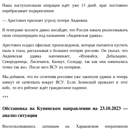
Наша наступательная операция идёт уже 13 дней, враг постоянно
перебрасывает подкрепления.
— Арестович признает угрозу потери Авдеевки.
В телеграме коллеги давно инсайдят, что Россия начала реализовывать
свою спецоперацию под названием «Авдеевская удавка».
Арестович осадил офисных пропагандонов, которые пытаются пустить
пыль в глаза, рассказывая о больших потерях россиян. Он указал, что
Авдеевская удавка напоминает, «Иловайск, Дебальцево,
Северодонецк, Лисичанск, Бахмут, Соледар, так как они начинались
точно так же». После чего ВСУ их потеряли.
Мы добавим, что по сплетням россияне уже закинули удавки и теперь
начнут её затягивать вокруг ВСУ. Если Зеленский провалит и этот
кейс, то его рейтинг ждёт грандиозное падение.
***
Обстановка на Купянском направлении на 23.10.2023 —
анализ ситуации
Воспользовавшись затишьем на Харьковском оперативном