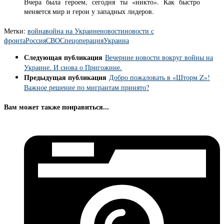
Вчера была героем, сегодня ты «никто». Как быстро
меняется мир и герои у западных лидеров.
Метки:
война
война на Украине
новости
новости с
фронта
Россия
СВО
Спецоперация
Украина
Следующая публикация
Вечерние новости вокруг войны на
Украине. И снова о Пригожине.
Предыдущая публикация
Добро пожаловать в «Шторм Z»!
Важное решение по мигрантам принято?
Вам может также понравиться...