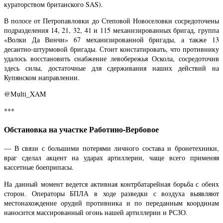
кураторством британского SAS).
В полосе от Петропавловки до Степовой Новоселовки сосредоточены
подразделения 14, 21, 32, 41 и 115 механизированных бригад, группа
«Волки Да Винчи» 67 механизированной бригады, а также 13
десантно-штурмовой бригады. Стоит констатировать, что противнику
удалось восстановить снабжение левобережья Оскола, сосредоточив
здесь силы, достаточные для сдерживания наших действий на
Купянском направлении.
@Multi_XAM
***
Обстановка на участке Работино-Вербовое
— В связи с большими потерями личного состава и бронетехники,
враг сделал акцент на ударах артиллерии, чаще всего применяя
кассетные боеприпасы.
На данный момент ведется активная контрбатарейная борьба с обеих
сторон. Операторы БПЛА в ходе разведки с воздуха выявляют
местонахождение орудий противника и по переданным координам
наносится массированный огонь нашей артиллерии и РСЗО.