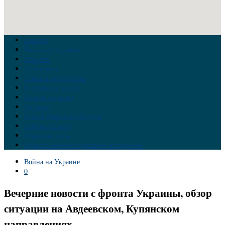
Главная
Война на Украине
Новости
Аналитика
Тайны Геополитики
Российские элиты
Теория заговора
Украина
Новый Мировой Порядок
Тайны истории
Обратная связь
Правила комментирования материалов
Война на Украине
0
Вечерние новости с фронта Украины, обзор
ситуации на Авдеевском, Купянском
направлениях