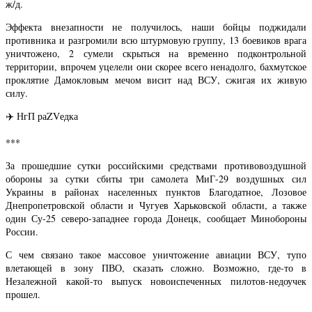
ж/д.
Эффекта внезапности не получилось, наши бойцы поджидали
противника и разгромили всю штурмовую группу, 13 боевиков врага
уничтожено, 2 сумели скрыться на временно подконтрольной
территории, впрочем уцелели они скорее всего ненадолго, бахмутское
проклятие Дамокловым мечом висит над ВСУ, сжигая их живую
силу.
✈️ НгП раZVедка
***
За прошедшие сутки российскими средствами противовоздушной
обороны за сутки сбиты три самолета МиГ-29 воздушных сил
Украины в районах населенных пунктов Благодатное, Лозовое
Днепропетровской области и Чугуев Харьковской области, а также
один Су-25 северо-западнее города Донецк, сообщает Минобороны
России.
С чем связано такое массовое уничтожение авиации ВСУ, тупо
влетающей в зону ПВО, сказать сложно. Возможно, где-то в
Незалежной какой-то выпуск новоиспеченных пилотов-недоучек
прошел.