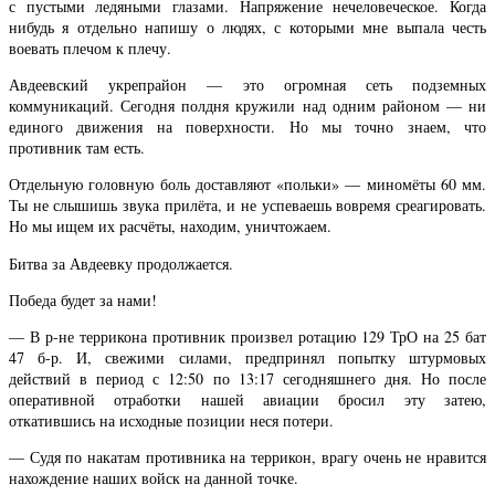
с пустыми ледяными глазами. Напряжение нечеловеческое. Когда
нибудь я отдельно напишу о людях, с которыми мне выпала честь
воевать плечом к плечу.
Авдеевский укрепрайон — это огромная сеть подземных
коммуникаций. Сегодня полдня кружили над одним районом — ни
единого движения на поверхности. Но мы точно знаем, что
противник там есть.
Отдельную головную боль доставляют «польки» — миномёты 60 мм.
Ты не слышишь звука прилёта, и не успеваешь вовремя среагировать.
Но мы ищем их расчёты, находим, уничтожаем.
Битва за Авдеевку продолжается.
Победа будет за нами!
— В р-не террикона противник произвел ротацию 129 ТрО на 25 бат
47 б-р. И, свежими силами, предпринял попытку штурмовых
действий в период с 12:50 по 13:17 сегодняшнего дня. Но после
оперативной отработки нашей авиации бросил эту затею,
откатившись на исходные позиции неся потери.
— Судя по накатам противника на террикон, врагу очень не нравится
нахождение наших войск на данной точке.