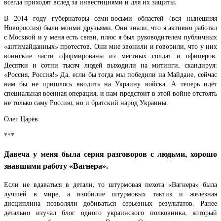
всегда приходят вслед за инвестициями и для их защиты.
В 2014 году губернаторы семи-восьми областей (вся нынешняя
Новороссия) были моими друзьями. Они знали, что я активно работал
с Москвой и у меня есть связи, плюс я был руководителем публичных
«антимайданных» протестов. Они мне звонили и говорили, что у них
воинские части сформированы из местных солдат и офицеров.
Десятки и сотни тысяч людей выходили на митинги, скандируя:
«Россия, Россия!» Да, если бы тогда мы победили на Майдане, сейчас
нам бы не пришлось вводить на Украину войска. А теперь идёт
специальная военная операция, и нам предстоит в этой войне отстоять
не только саму Россию, но и братский народ Украины.
Олег Царёв
***
Давеча у меня была серия разговоров с людьми, хорошо
знавшими работу «Вагнера».
Если не вдаваться в детали, то штурмовая пехота «Вагнера» была
лучшей в мире, а изобилие штурмовых тактик и железная
дисциплина позволяли добиваться серьезных результатов. Ранее
детально изучал блог одного украинского полковника, который