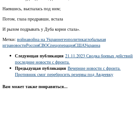
Наевшись, выспалась под ним;
Потом, глаза продравши, встала
И рылом подрывать у Дуба корни стала».
Метки:
война
война на Украине
геополитика
глобальная
игра
новости
Россия
СВО
Спецоперация
США
Украина
Следующая публикация
21.11.2023 Сводка боевых действий
последние новости с фронта.
Предыдущая публикация
Вечерние новости с фронта.
Противник смог перебросить резервы под Авдеевку
Вам может также понравиться...