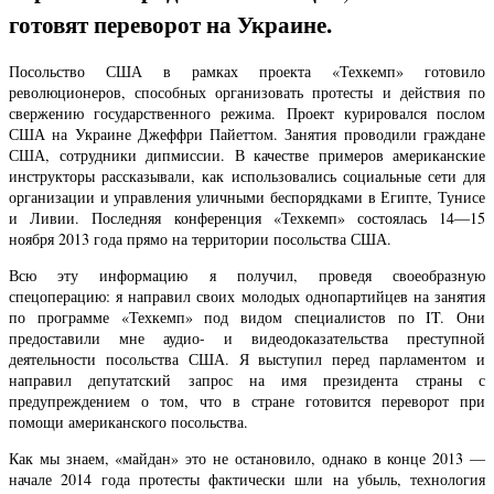
готовят переворот на Украине.
Посольство США в рамках проекта «Техкемп» готовило
революционеров, способных организовать протесты и действия по
свержению государственного режима. Проект курировался послом
США на Украине Джеффри Пайеттом. Занятия проводили граждане
США, сотрудники дипмиссии. В качестве примеров американские
инструкторы рассказывали, как использовались социальные сети для
организации и управления уличными беспорядками в Египте, Тунисе
и Ливии. Последняя конференция «Техкемп» состоялась 14—15
ноября 2013 года прямо на территории посольства США.
Всю эту информацию я получил, проведя своеобразную
спецоперацию: я направил своих молодых однопартийцев на занятия
по программе «Техкемп» под видом специалистов по IT. Они
предоставили мне аудио- и видеодоказательства преступной
деятельности посольства США. Я выступил перед парламентом и
направил депутатский запрос на имя президента страны с
предупреждением о том, что в стране готовится переворот при
помощи американского посольства.
Как мы знаем, «майдан» это не остановило, однако в конце 2013 —
начале 2014 года протесты фактически шли на убыль, технология