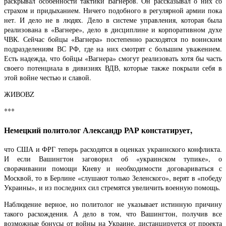
раскрывал особенности тактики Вагнеров. Он рассказывал о них со
страхом и придыханием. Ничего подобного в регулярной армии пока
нет. И дело не в людях. Дело в системе управления, которая была
реализована в «Вагнере», дело в дисциплине и корпоративном духе
ЧВК. Сейчас бойцы «Вагнера» постепенно расходятся по воинским
подразделениям ВС РФ, где на них смотрят с большим уважением.
Есть надежда, что бойцы «Вагнера» смогут реализовать хотя бы часть
своего потенциала в дивизиях ВДВ, которые также покрыли себя в
этой войне честью и славой.
ЖИВОВZ
***
Немецкий политолог Александр РАР констатирует,
что США и ФРГ теперь расходятся в оценках украинского конфликта.
И если Вашингтон заговорил об «украинском тупике», о
сворачивании помощи Киеву и необходимости договариваться с
Москвой, то в Берлине «слушают только Зеленского», верят в «победу
Украины», и из последних сил стремятся увеличить военную помощь.
Наблюдение верное, но политолог не указывает истинную причину
такого расхождения. А дело в том, что Вашингтон, получив все
возможные бонусы от войны на Украине, дистанцируется от проекта