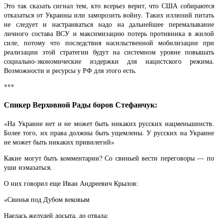
Это так сказать сигнал тем, кто всерьез верит, что США собираются
отказаться от Украины или заморозить войну. Таких иллюзий питать
не следует и настраиваться надо на дальнейшее перемалывание
личного состава ВСУ и максимизацию потерь противника в жилой
силе, потому что последствия насильственной мобилизации при
реализации этой стратегии будут на системном уровне повышать
социально-экономические издержки для нацистского режима.
Возможности и ресурсы у РФ для этого есть.
***
Спикер Верховной Рады боров Стефанчук:
«На Украине нет и не может быть никаких русских нацменьшинств.
Более того, их права должны быть ущемлены. У русских на Украине
не может быть никаких привилегий»
Какие могут быть комментарии? Со свиньей вести переговоры — по
уши измазаться.
О них говорил еще Иван Андреевич Крылов:
«Свинья под Дубом вековым
Наелась желудей досыта, до отвала;