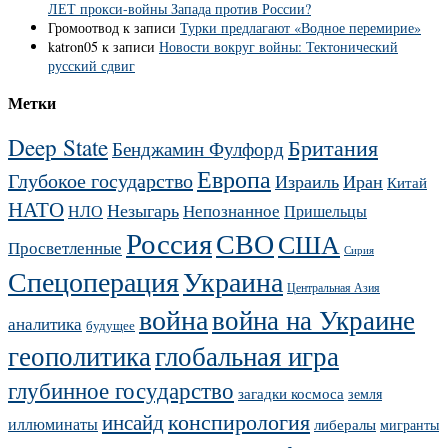
ЛЕТ прокси-войны Запада против России?
Громоотвод
к записи
Турки предлагают «Водное перемирие»
katron05
к записи
Новости вокруг войны: Тектонический
русский сдвиг
Метки
Deep State
Британия
Бенджамин Фулфорд
Европа
Глубокое государство
Израиль
Иран
Китай
НАТО
Незыгарь
Непознанное
НЛО
Пришельцы
Россия
СВО
США
Просветленные
Сирия
Украина
Спецоперация
Центральная Азия
война
война на Украине
аналитика
будущее
геополитика
глобальная игра
глубинное государство
загадки космоса
земля
конспирология
инсайд
иллюминаты
либералы
мигранты