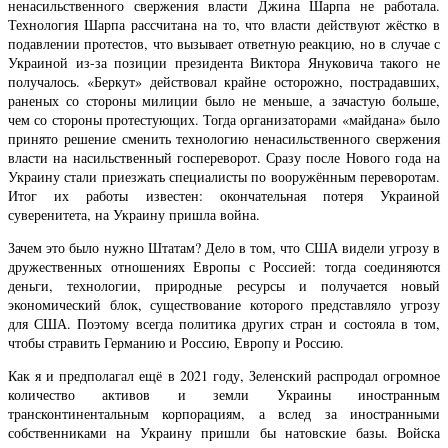
ненасильственного свержения власти Джина Шарпа не работала.
Технология Шарпа рассчитана на то, что власти действуют жёстко в
подавлении протестов, что вызывает ответную реакцию, но в случае с
Украиной из-за позиции президента Виктора Януковича такого не
получалось. «Беркут» действовал крайне осторожно, пострадавших,
раненых со стороны милиции было не меньше, а зачастую больше,
чем со стороны протестующих. Тогда организаторами «майдана» было
принято решение сменить технологию ненасильственного свержения
власти на насильственный госпереворот. Сразу после Нового года на
Украину стали приезжать специалисты по вооружённым переворотам.
Итог их работы известен: окончательная потеря Украиной
суверенитета, на Украину пришла война.
Зачем это было нужно Штатам? Дело в том, что США видели угрозу в
дружественных отношениях Европы с Россией: тогда соединяются
деньги, технологии, природные ресурсы и получается новый
экономический блок, существование которого представляло угрозу
для США. Поэтому всегда политика других стран и состояла в том,
чтобы стравить Германию и Россию, Европу и Россию.
Как я и предполагал ещё в 2021 году, Зеленский распродал огромное
количество активов и земли Украины иностранным
трансконтинентальным корпорациям, а вслед за иностранными
собственниками на Украину пришли бы натовские базы. Войска