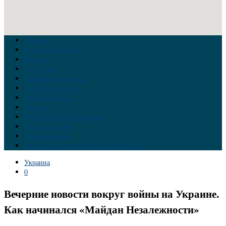
Главная
Война на Украине
Новости
Аналитика
Тайны Геополитики
Российские элиты
Теория заговора
Украина
Новый Мировой Порядок
Тайны истории
Обратная связь
Правила комментирования материалов
Украина
0
Вечерние новости вокруг войны на Украине.
Как начинался «Майдан Незалежности»