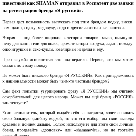
известный как SHAMAN отправил в Роспатент две заявки
на регистрацию бренда «Я русский».
Первая даст возможность выпускать под этим брендом водку, виски,
ром, джин, соджу, медовуху, сидр и другие алкогольные напитки.
Вторая — под более широкие категории товаров: мыло, шампуни,
пену для ванн, гели для волос, ароматизаторы воздуха, ладан, помаду,
секс-игрушки и секс-куклы, ювелирные изделия и еду.
Пресс-служба исполнителя это подтвердила. Первое, что мы хотим
сказать по этому поводу:
Не может быть никакого бренда «Я РУССКИЙ». Как принадлежность
к национальности может быть чьим-то частным брендом?
Сам факт попытки узурпировать фразу «Я РУССКИЙ» мы считаем
оскорбительной для целого народа. Может вы ещё бренд «РОССИЯ»
запатентуете?
Если исполнитель, который выдаёт себя за патриота, хочет спаивать
свою большую фанбазу водкой, то это его выбор, мы свои выводы
сделаем и пойдём дальше. Только используйте для этого свой личный
бренд, продавайте «дроновку» или «shamanovku», но не трогайте
русский народ.