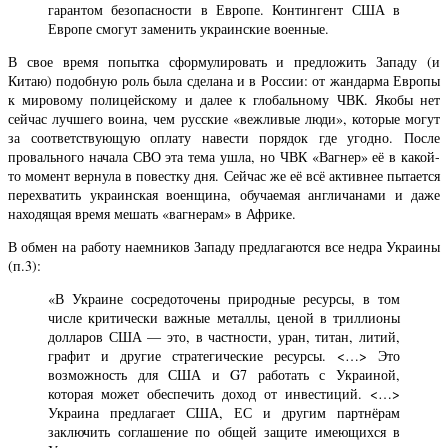
гарантом безопасности в Европе. Контингент США в
Европе смогут заменить украинские военные.
В свое время попытка сформулировать и предложить Западу (и
Китаю) подобную роль была сделана и в России: от жандарма Европы
к мировому полицейскому и далее к глобальному ЧВК. Якобы нет
сейчас лучшего воина, чем русские «вежливые люди», которые могут
за соответствующую оплату навести порядок где угодно. После
провального начала СВО эта тема ушла, но ЧВК «Вагнер» её в какой-
то момент вернула в повестку дня. Сейчас же её всё активнее пытается
перехватить украинская военщина, обучаемая англичанами и даже
находящая время мешать «вагнерам» в Африке.
В обмен на работу наемников Западу предлагаются все недра Украины
(п.3):
«В Украине сосредоточены природные ресурсы, в том
числе критически важные металлы, ценой в триллионы
долларов США — это, в частности, уран, титан, литий,
графит и другие стратегические ресурсы. <…> Это
возможность для США и G7 работать с Украиной,
которая может обеспечить доход от инвестиций. <…>
Украина предлагает США, ЕС и другим партнёрам
заключить соглашение по общей защите имеющихся в