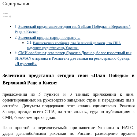
Содержание
Зеленский представил сегодня свой «План Победы» в Верховной
Раде в Киеве:
Зеленский продал народ и страну…
Наш источник сообщает, что Зеленский доволен, что США
выделяют кредит/помощь Украине.
СМИ сообщают, что певец Ярослав Дронов, более известный как
SHAMAN отправил в Роспатент две заявки на регистрацию бренда
«Я русский».
Зеленский представил сегодня свой «План Победы» в
Верховной Раде в Киеве:
предложения из 5 пунктов и 3 тайных приложений к ним,
ориентированных на руководство западных стран и переданных им в
сентябре. Депутаты поддержали этот «план» единогласно. Реакция
Запада, прежде всего США, на этот «план», судя по публикациям в
СМИ, более чем прохладная.
План простой и нереализуемый: приглашение Украины в НАТО,
удары дальнобойными ракетами по России, размещение оружия