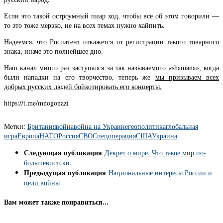
Если это такой остроумный пиар ход, чтобы все об этом говорили —
то это тоже мерзко, не на всех темах нужно хайпить.
Надеемся, что Роспатент откажется от регистрации такого товарного
знака, иначе это полнейшее дно.
Наш канал много раз заступался за так называемого «shamana», когда
были нападки на его творчество, теперь же
мы призываем всех
добрых русских людей бойкотировать его концерты.
https://t.me/mnogonazi
Метки:
Британия
война
война на Украине
геополитика
глобальная
игра
Европа
НАТО
Россия
СВО
Спецоперация
США
Украина
Следующая публикация
Декрет о мире. Что такое мир по-
большевистски.
Предыдущая публикация
Национальные интересы России и
цели войны
Вам может также понравиться...