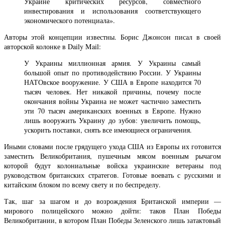
Украине критических ресурсов, совместного
инвестирования и использования соответствующего
экономического потенциала».
Авторы этой концепции известны. Борис Джонсон писал в своей
авторской колонке в Daily Mail:
У Украины миллионная армия. У Украины самый
большой опыт по противодействию России. У Украины
НАТОвское вооружение. У США в Европе находится 70
тысяч человек. Нет никакой причины, почему после
окончания войны Украина не может частично заместить
эти 70 тысяч американских военных в Европе. Нужно
лишь вооружить Украину до зубов: увеличить помощь,
ускорить поставки, снять все имеющиеся ограничения.
Иными словами после грядущего ухода США из Европы их готовится
заместить Великобритания, пушечным мясом военным рычагом
которой будут колониальные войска украинские ветераны под
руководством британских стратегов. Готовые воевать с русскими и
китайским блоком по всему свету и по беспределу.
Так, шаг за шагом и до возрождения Британской империи —
мирового полицейского можно дойти: таков План Победы
Великобритании, в котором План Победы Зеленского лишь затактовый