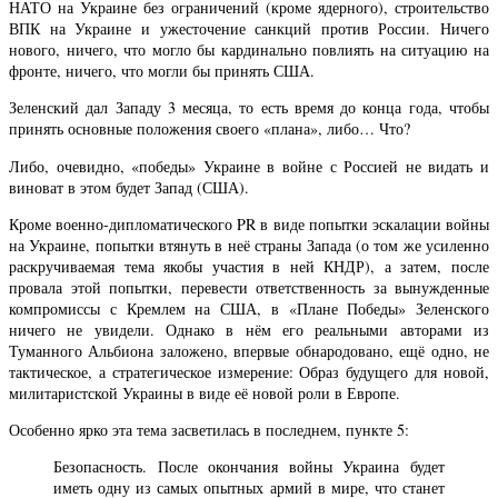
НАТО на Украине без ограничений (кроме ядерного), строительство
ВПК на Украине и ужесточение санкций против России. Ничего
нового, ничего, что могло бы кардинально повлиять на ситуацию на
фронте, ничего, что могли бы принять США.
Зеленский дал Западу 3 месяца, то есть время до конца года, чтобы
принять основные положения своего «плана», либо… Что?
Либо, очевидно, «победы» Украине в войне с Россией не видать и
виноват в этом будет Запад (США).
Кроме военно-дипломатического PR в виде попытки эскалации войны
на Украине, попытки втянуть в неё страны Запада (о том же усиленно
раскручиваемая тема якобы участия в ней КНДР), а затем, после
провала этой попытки, перевести ответственность за вынужденные
компромиссы с Кремлем на США, в «Плане Победы» Зеленского
ничего не увидели. Однако в нём его реальными авторами из
Туманного Альбиона заложено, впервые обнародовано, ещё одно, не
тактическое, а стратегическое измерение: Образ будущего для новой,
милитаристской Украины в виде её новой роли в Европе.
Особенно ярко эта тема засветилась в последнем, пункте 5:
Безопасность. После окончания войны Украина будет
иметь одну из самых опытных армий в мире, что станет