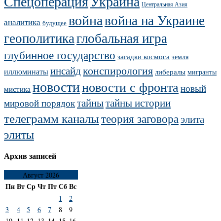
Украина
Спецоперация
Центральная Азия
война
война на Украине
аналитика
будущее
геополитика
глобальная игра
глубинное государство
загадки космоса
земля
конспирология
инсайд
иллюминаты
либералы
мигранты
новости
новости с фронта
новый
мистика
тайны
тайны истории
мировой порядок
телеграмм каналы
теория заговора
элита
элиты
Архив записей
Август 2026
Пн
Вт
Ср
Чт
Пт
Сб
Вс
1
2
3
4
5
6
7
8
9
10
11
12
13
14
15
16