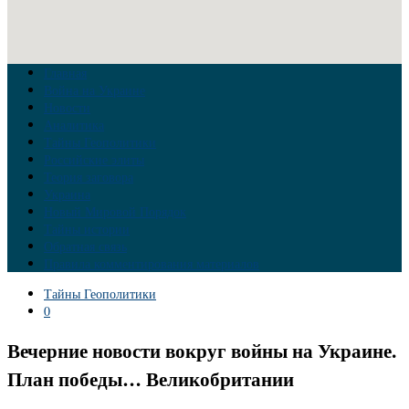
Главная
Война на Украине
Новости
Аналитика
Тайны Геополитики
Российские элиты
Теория заговора
Украина
Новый Мировой Порядок
Тайны истории
Обратная связь
Правила комментирования материалов
Тайны Геополитики
0
Вечерние новости вокруг войны на Украине.
План победы… Великобритании