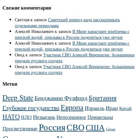
Свежие комментарии
Светлая
к записи
Советский период надо рассматривать
отдельными периодами
Алексей Николаевич
к записи
В Мире нарастают проблемы с
пресной водой, призывы к России поделиться уже звучат
Алексей Николаевич
к записи
В Мире нарастают проблемы с
пресной водой, призывы к России поделиться уже звучат
Овод
к записи
Участник СВО Алексей Верещагин: большевики
предали русского солдата
Овод
к записи
Участник СВО Алексей Верещагин: большевики
предали русского солдата
Метки
Deep State
Британия
Бенджамин Фулфорд
Европа
Глубокое государство
Израиль
Иран
Китай
НАТО
Незыгарь
Непознанное
НЛО
Пришельцы
Россия
СВО
США
Просветленные
Сирия