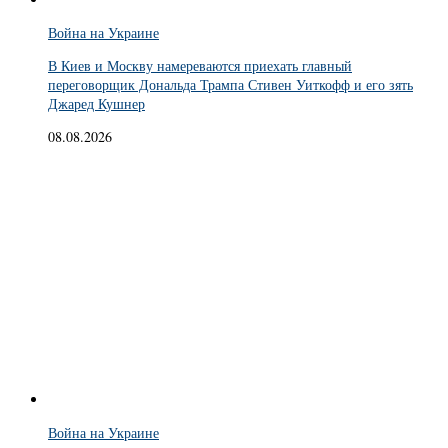
Война на Украине
В Киев и Москву намереваются приехать главный
переговорщик Дональда Трампа Стивен Уиткофф и его зять
Джаред Кушнер
08.08.2026
Война на Украине