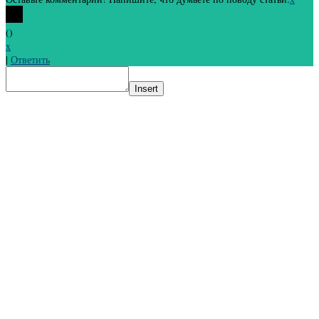
(
)
x
|
Ответить
Insert