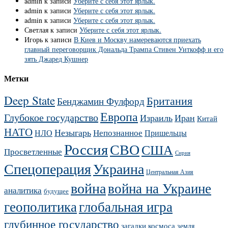
admin
к записи
Уберите с себя этот ярлык.
admin
к записи
Уберите с себя этот ярлык.
admin
к записи
Уберите с себя этот ярлык.
Светлая
к записи
Уберите с себя этот ярлык.
Игорь
к записи
В Киев и Москву намереваются приехать
главный переговорщик Дональда Трампа Стивен Уиткофф и его
зять Джаред Кушнер
Метки
Deep State
Британия
Бенджамин Фулфорд
Европа
Глубокое государство
Израиль
Иран
Китай
НАТО
Незыгарь
Непознанное
НЛО
Пришельцы
Россия
СВО
США
Просветленные
Сирия
Украина
Спецоперация
Центральная Азия
война
война на Украине
аналитика
будущее
геополитика
глобальная игра
глубинное государство
загадки космоса
земля