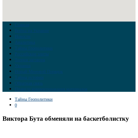
Главная
Война на Украине
Новости
Аналитика
Тайны Геополитики
Российские элиты
Теория заговора
Украина
Новый Мировой Порядок
Тайны истории
Обратная связь
Правила комментирования материалов
Тайны Геополитики
0
Виктора Бута обменяли на баскетболистку