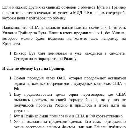
Если никаких других связанных обменов с обменов Бута на Грайнер
нет, то это является очевидным успехом МИД РФ и наших спецслужб,
которые вели переговоры по обмену.
Напомню, что США изначально настаивали на схеме 2 к 1, то есть
Уилан и Грайнер за Бута. Наши в итоге продавили 1 к 1, без Уилана,
которого можно будет поменять на кого-то еще, например на
Красикова.
Виктор Бут был помилован и уже находится в самолете.
Сегодня он возвращается на Родину.
И еще по обмену Бута на Грайнер.
Обмен проходил через ОАЭ, которые продолжают оставаться
одним из важных посредников в кулуарных контактах США и
РФ.
Ему предшествовала целая серия переговоров, где США
пытались настоять на своей формуле 2 к 1, но у них не
получилось прогнуть Россию и пришлось в итоге идти на
уступки.
Бут и Грайнер были помилованы в США и РФ соответственно.
Уилан оказался за пределами сделки. Его семья официально
очень расстроена данным фактом, так как Байден публично