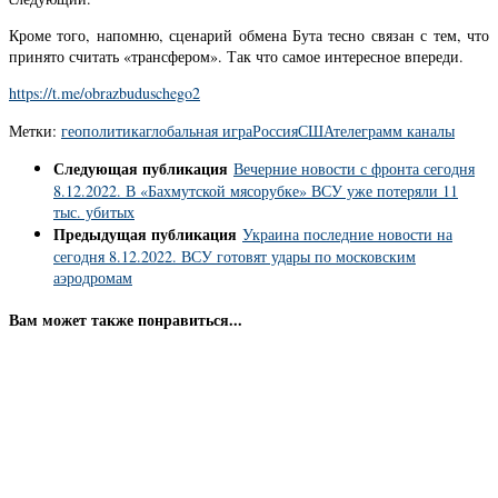
Кроме того, напомню, сценарий обмена Бута тесно связан с тем, что
принято считать «трансфером». Так что самое интересное впереди.
https://t.me/obrazbuduschego2
Метки:
геополитика
глобальная игра
Россия
США
телеграмм каналы
Следующая публикация
Вечерние новости с фронта сегодня
8.12.2022. В «Бахмутской мясорубке» ВСУ уже потеряли 11
тыс. убитых
Предыдущая публикация
Украина последние новости на
сегодня 8.12.2022. ВСУ готовят удары по московским
аэродромам
Вам может также понравиться...