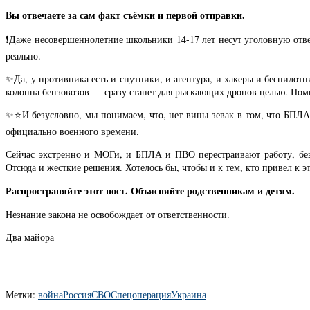
Вы отвечаете за сам факт съёмки и первой отправки.
❗️Даже несовершеннолетние школьники 14-17 лет несут уголовную отве
реально.
✨Да, у противника есть и спутники, и агентура, и хакеры и беспило
колонна бензовозов — сразу станет для рыскающих дронов целью. Помн
✨⭐️И безусловно, мы понимаем, что, нет вины зевак в том, что БПЛА 
официально военного времени.
Сейчас экстренно и МОГи, и БПЛА и ПВО перестраивают работу, без
Отсюда и жесткие решения. Хотелось бы, чтобы и к тем, кто привел к эт
Распространяйте этот пост. Объясняйте родственникам и детям.
Незнание закона не освобождает от ответственности.
Два майора
Метки:
война
Россия
СВО
Спецоперация
Украина