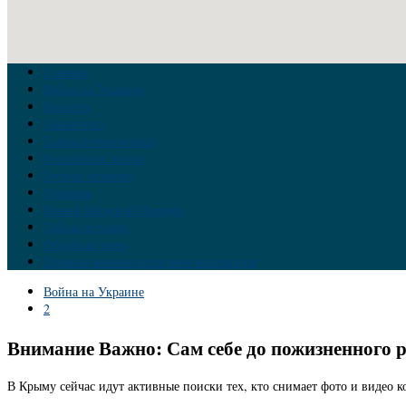
Главная
Война на Украине
Новости
Аналитика
Тайны Геополитики
Российские элиты
Теория заговора
Украина
Новый Мировой Порядок
Тайны истории
Обратная связь
Правила комментирования материалов
Война на Украине
2
Внимание Важно: Сам себе до пожизненного 
В Крыму сейчас идут активные поиски тех, кто снимает фото и видео к