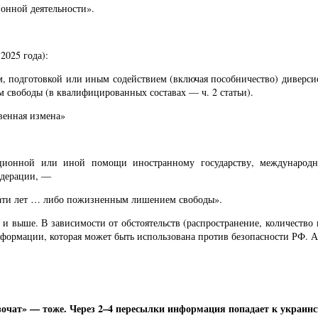
онной деятельности».
2025 года):
м, подготовкой или иным содействием (включая пособничество) диверси
 свободы (в квалифицированных составах — ч. 2 статьи).
венная измена»
тационной или иной помощи иностранному государству, международ
едерации, —
дцати лет … либо пожизненным лишением свободы».
и выше. В зависимости от обстоятельств (распространение, количество
формации, которая может быть использована против безопасности РФ. А 
зочат» — тоже. Через 2–4 пересылки информация попадает к украинс