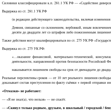
Силовики классифицировали к.п. 281.1 УК РФ — «Содействие диверси
Выдержка из ст. 281.1 УК РФ
(в редакции действующего законодательства, включая изменения 
Деяния, связанные со склонением, вербовкой, иным вовлечение
десяти до двадцати лет со штрафом либо пожизненным лишением
Также действия могут квалифицироваться по ст. 275 УК РФ «Государст
Выдержка из ст. 275 УК РФ:
«…оказание финансовой, материально-технической, консуль
деятельности, направленной против безопасности Российской Ф
наказывается лишением свободы на срок от двенадцати до два
Реальные перспективы сроков — от 10 лет реального лишения свободы 
доказывает состав преступления по факту съёмки + первой отправки ин
«Отмазки» не работают:
— «Я не знал(а), что нельзя» — не спасёт.
«Скинул только родным, друзьям, в школьный / городской / бен
—