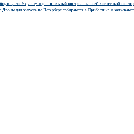
бщают, что Украину ждёт тотальный контроль за всей логистикой со сто
 Дроны для запуска на Петербург собираются в Прибалтике и запускаютс