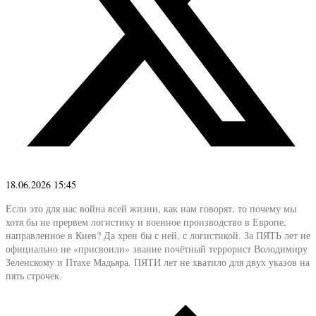
18.06.2026 15:45
Если это для нас война всей жизни, как нам говорят, то почему мы
хотя бы не прервем логистику и военное производство в Европе,
направленное в Киев? Да хрен бы с ней, с логистикой. За ПЯТЬ лет не
официально не «присвоили» звание почётный террорист Володимиру
Зеленскому и Птахе Мадьяра. ПЯТИ лет не хватило для двух указов на
пять строчек.