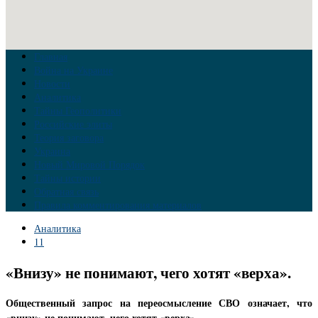
Главная
Война на Украине
Новости
Аналитика
Тайны Геополитики
Российские элиты
Теория заговора
Украина
Новый Мировой Порядок
Тайны истории
Обратная связь
Правила комментирования материалов
Аналитика
11
«Внизу» не понимают, чего хотят «верха».
Общественный запрос на переосмысление СВО означает, что
«внизу» не понимают, чего хотят «верха».