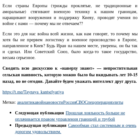
Если страны Европы (трижды проклятые, не традиционные и
аморальные) стягивают военную технику к нашим границам,
наращивают вооружения и поддержку Киеву, проводят учения по
войне с нами — почему мы не отвечаем??
Если это для нас война всей жизни, как нам говорят, то почему мы
хотя бы не прервем логистику и военное производство в Европе,
направленное в Киев? Будь Иран на нашем месте, уверены, он бы так
и сделал. Или Советский Союз, было когда-то такое государство,
весьма серьезное.
Сводить всю дискуссию к «наверху знают» — непростительная
сельская наивность, которую можно было бы вкидывать лет 10-15
назад, но не сегодня. Давайте будем уважать интеллект друг друга.
https://t.me/Taynaya_kantselyariya
Метки:
аналитика
война
новости
Россия
СВО
Спецоперация
элиты
Следующая публикация
Прошлая лояльность больше не
оплачивается правом управления границей и трубой
Предыдущая публикация
Самообман стал системным и очень
дорогим удовольствием.