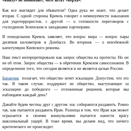
Как все выглядит для обывателя? Одна рука не знает, что делает
вторая. С одной стороны Кремль говорит о неминуемости наказания
для укротеррористов, с другой — о готовности переговоров с
господином Зеленским и западными партнерами.
В понедельник Кремль заявляет, что вопрос мира — вопрос пары
десятков километров в Донбассе. Во вторник — о неизбежной
капитуляции Киевского режима.
Наш текст интерпретировали как запрос общества на протесты. Но он
не об этом. Запрос общества — в обретении Кремлем самосознания. В
определении того, что сегодня является и не является целью России.
Баранчик
полагает, что общество хочет эскалации. Допустим, что это
так. В таком случае, поддержит ли общество, выступающее за
эскалацию до победного — отложенные решения, которые мы
наблюдаем каждый день?
Давайте будем честны друг с другом: нас собираются раздавить. Ровно
так, как пытаются раздавить Иран. Разница в том, что Иран как может
огрызается и своими конвульсиями пытается нанести врагу
максимальный ущерб. В тоже время, мы делаем вид, что ничего
критического не происходит.