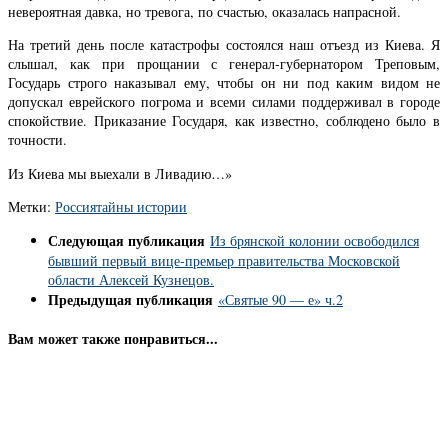
невероятная давка, но тревога, по счастью, оказалась напрасной.
На третий день после катастрофы состоялся наш отъезд из Киева. Я
слышал, как при прощании с генерал-губернатором Треповым,
Государь строго наказывал ему, чтобы он ни под каким видом не
допускал еврейского погрома и всеми силами поддерживал в городе
спокойствие. Приказание Государя, как известно, соблюдено было в
точности.
Из Киева мы выехали в Ливадию…»
Метки:
Россия
тайны истории
Следующая публикация
Из брянской колонии освободился
бывший первый вице-премьер правительства Московской
области Алексей Кузнецов.
Предыдущая публикация
«Святые 90 — е» ч.2
Вам может также понравиться...