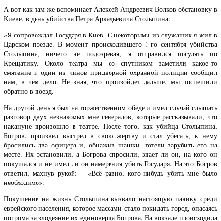
А вот как там же вспоминает Алексей Андреевич Волков обстановку в
Киеве, в день убийства Петра Аркадьевича Столыпина:
«Я сопровождал Государя в Киев. С некоторыми из служащих я жил в
Царском поезде. В момент происходившего 1-го сентября убийства
Столыпина, ничего не подозревая, я отправился погулять по
Крещатику. Около театра мы со спутником заметили какое-то
смятение и один из чинов придворной охранной полиции сообщил
нам, в чём дело. Не зная, что произойдет дальше, мы поспешили
обратно в поезд.
На другой день я был на торжественном обеде и имел случай слышать
разговор двух незнакомых мне генералов, которые рассказывали, что
накануне произошло в театре. После того, как убийца Столыпина,
Богров, произвёл выстрел в свою жертву и стал убегать, к нему
бросились два офицера и, обнажив шашки, хотели зарубить его на
месте. Их остановили, а Богрова спросили, знает ли он, на кого он
покушался и не имел ли он намерения убить Государя. На это Богров
ответил, махнув рукой: – «Всё равно, кого-нибудь убить мне было
необходимо».
Покушение на жизнь Столыпина вызвало настоящую панику среди
еврейского населения, которое массами стало покидать город, опасаясь
погрома за злодеяние их единоверца Богрова. На вокзале происходила