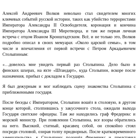
Алексей Андреевич Волков невольно стал свидетелем многих
ключевых событий русской истории, таких как убийство террористами
Императора Александра II Освободителя, коронация и кончина
Императора Александра III Миротворца, и там же первая личная
встреча с отцом Иоаном Кронштадтским. Всё, и не только это, Волков
подробно описал в своих мемуарах «Около царской семьи», в том
числе и впечатления от первой встречи с Петром Аркадьевичем
Столыпиным:
«…довелось мне увидеть первый раз Столыпина. Дело было в
финских шхерах, на яхте «Штандарт», куда Столыпин, вскоре после
назначения, прибыл с докладом к Государю.
Я был дежурным и мог наблюдать сцену знакомства Столыпина с
приближенными государя.
После беседы с Императором, Столыпин вошёл в столовую, в другом
конце которой, столпившись у закусочного стола, ожидали выхода
Государя свитские офицеры. Там же находились граф Фредерикс и
морской министр. При появлении Столыпина, все взоры обратились
на него. Высокий, статный, красавец собой, он спокойно стоял
посреди столовой, озирая толпу придворных. После кратковременного
замешательства, к Столыпину подошёл Фредерикс и представил