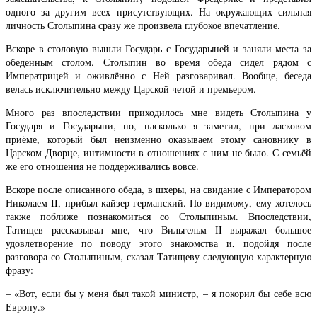
одного за другим всех присутствующих. На окружающих сильная
личность Столыпина сразу же произвела глубокое впечатление.
Вскоре в столовую вышли Государь с Государыней и заняли места за
обеденным столом. Столыпин во время обеда сидел рядом с
Императрицей и оживлённо с Ней разговаривал. Вообще, беседа
велась исключительно между Царской четой и премьером.
Много раз впоследствии приходилось мне видеть Столыпина у
Государя и Государыни, но, насколько я заметил, при ласковом
приёме, который был неизменно оказываем этому сановнику в
Царском Дворце, интимности в отношениях с ним не было. С семьёй
же его отношения не поддерживались вовсе.
Вскоре после описанного обеда, в шхеры, на свидание с Императором
Николаем II, прибыл кайзер германский. По-видимому, ему хотелось
также поближе познакомиться со Столыпиным. Впоследствии,
Татищев рассказывал мне, что Вильгельм II выражал большое
удовлетворение по поводу этого знакомства и, подойдя после
разговора со Столыпиным, сказал Татищеву следующую характерную
фразу:
– «Вот, если бы у меня был такой министр, – я покорил бы себе всю
Европу.»