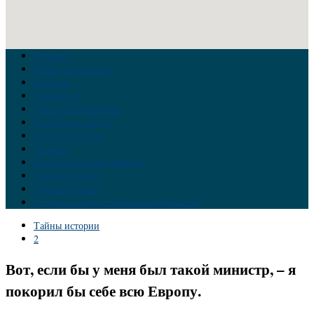
Главная
Война на Украине
Новости
Аналитика
Тайны Геополитики
Российские элиты
Теория заговора
Украина
Новый Мировой Порядок
Тайны истории
Обратная связь
Правила комментирования материалов
Тайны истории
2
Вот, если бы у меня был такой министр, – я
покорил бы себе всю Европу.