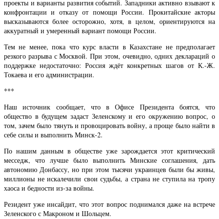
проекты и варианты развития событий. Западники активно взывают к
конфронтации и отказу от помощи России. Прокитайские акторы
высказываются более осторожно, хотя, в целом, ориентируются на
аккуратный и умеренный вариант помощи России.
Тем не менее, пока что курс власти в Казахстане не предполагает
резкого разрыва с Москвой. При этом, очевидно, одних деклараций о
поддержке недостаточно: Россия ждёт конкретных шагов от К.-Ж.
Токаева и его администрации.
***
Наш источник сообщает, что в Офисе Президента боятся, что
общество в будущем задаст Зеленскому и его окружению вопрос, о
том, зачем было тянуть и провоцировать войну, а проще было найти в
себе силы и выполнить Минск-2.
По нашим данным в обществе уже зарождается этот критический
месседж, что лучше было выполнить Минские соглашения, дать
автономию Донбассу, но при этом тысячи украинцев были бы живы,
миллионы не искалечили свои судьбы, а страна не ступила на тропу
хаоса и бедности из-за войны.
Резидент уже инсайдит, что этот вопрос поднимался даже на встрече
Зеленского с Макроном и Шольцем.