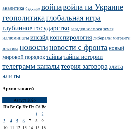
война
война на Украине
аналитика
будущее
геополитика
глобальная игра
глубинное государство
загадки космоса
земля
конспирология
инсайд
иллюминаты
либералы
мигранты
новости
новости с фронта
новый
мистика
тайны
тайны истории
мировой порядок
телеграмм каналы
теория заговора
элита
элиты
Архив записей
Август 2026
Пн
Вт
Ср
Чт
Пт
Сб
Вс
1
2
3
4
5
6
7
8
9
10
11
12
13
14
15
16