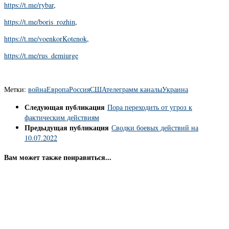
https://t.me/rybar
,
https://t.me/boris_rozhin
,
https://t.me/voenkorKotenok
,
https://t.me/rus_demiurge
Метки:
война
Европа
Россия
США
телеграмм каналы
Украина
Следующая публикация
Пора переходить от угроз к
фактическим действиям
Предыдущая публикация
Сводки боевых действий на
10.07.2022
Вам может также понравиться...