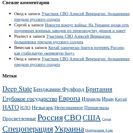
Свежие комментарии
Овод
к записи
Участник СВО Алексей Верещагин: большевики
предали русского солдата
Сергей
к записи
Новости вокруг войны: На Украине целая сеть
подземных военных заводов по производству дронов и ракет
Реалист
к записи
Участник СВО Алексей Верещагин:
большевики предали русского солдата
Вячеслав
к записи
Китай панически боится потерять Россию,
как стабильную «кормовую базу»
Овод
к записи
Участник СВО Алексей Верещагин: большевики
предали русского солдата
Метки
Deep State
Британия
Бенджамин Фулфорд
Европа
Глубокое государство
Израиль
Иран
Китай
НАТО
Незыгарь
Непознанное
НЛО
Пришельцы
Россия
СВО
США
Просветленные
Сирия
Украина
Спецоперация
Центральная Азия