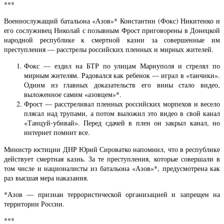
***
Военнослужащий батальона «Азов»* Константин (Фокс) Никитенко и
его сослуживец Николай с позывным Фрост приговорены в Донецкой
народной республике к смертной казни за совершенные им
преступления — расстрелы российских пленных и мирных жителей.
Фокс — ездил на БТР по улицам Мариуполя и стрелял по
мирным жителям. Радовался как ребенок — играл в «танчики».
Одним из главных доказательств его вины стало видео,
выложенное самим «азовцем»*.
Фрост — расстреливал пленных российских морпехов и весело
плясал над трупами, а потом выложил это видео в свой канал
«Танцуй-убивай». Перед сдачей в плен он закрыл канал, но
интернет помнит все.
Министр юстиции ДНР Юрий Сироватко напомнил, что в республике
действует смертная казнь. За те преступления, которые совершали в
том числе и националисты из батальона «Азов»*, предусмотрена как
раз высшая мера наказания.
*Азов — признан террористической организацией и запрещен на
территории России.
***