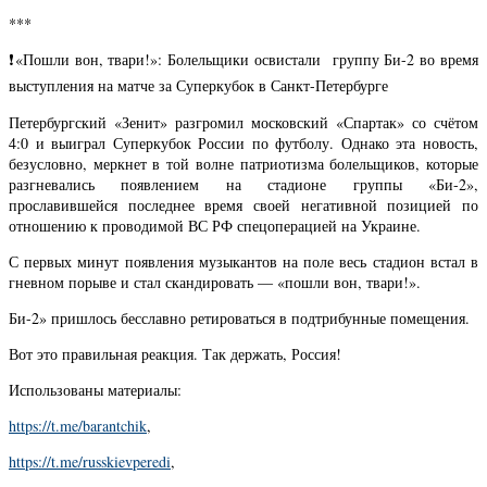
***
❗️«Пошли вон, твари!»: Болельщики освистали группу Би-2 во время
выступления на матче за Суперкубок в Санкт-Петербурге
Петербургский «Зенит» разгромил московский «Спартак» со счётом
4:0 и выиграл Суперкубок России по футболу. Однако эта новость,
безусловно, меркнет в той волне патриотизма болельщиков, которые
разгневались появлением на стадионе группы «Би-2»,
прославившейся последнее время своей негативной позицией по
отношению к проводимой ВС РФ спецоперацией на Украине.
С первых минут появления музыкантов на поле весь стадион встал в
гневном порыве и стал скандировать — «пошли вон, твари!».
Би-2» пришлось бесславно ретироваться в подтрибунные помещения.
Вот это правильная реакция. Так держать, Россия!
Использованы материалы:
https://t.me/barantchik
,
https://t.me/russkievperedi
,