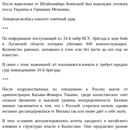
После выволочки от Штайнмайера Зеленский был вынужден отозвать
посла Украины в Германии Мельника.
Ливерная колбаса наносит ответный удар.
***
По информации поступающей из 24-й омбр ВСУ, бригада в ходе боёв
в Луганской области потеряла убитыми 849 военнослужащих.
Количество раненых, попавших в плен или без вести до сих пор не
известно.
В связи с этим, выживший л/с отказывается воевать и требует придать
суду командование 24-й бригады
***
После недружественных по отношению к России шагов от
администрации Касыма-Жомарта Токаева, среди казахстанских элит
сильное брожение и высокий уровень неопределённости. Базовое
мнение заключается в том, что с Россией ссориться нельзя, однако
желание дистанцироваться от Москвы так или иначе даёт о себе знать.
В этих условиях актуализировались агенты западного и китайского
влияния в структурах власти в Казахстане. Они предлагают разные