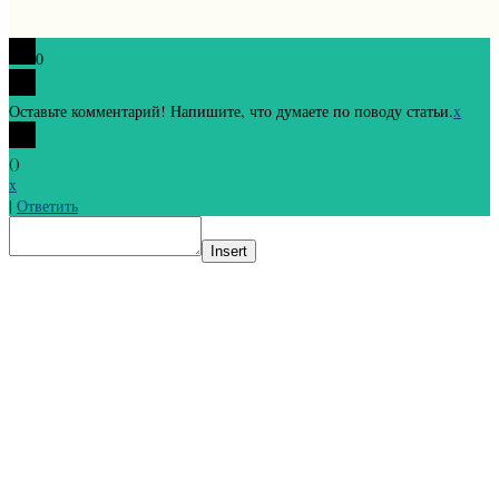
0
Оставьте комментарий! Напишите, что думаете по поводу статьи.
x
(
)
x
|
Ответить
Insert