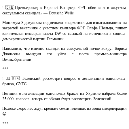
‼️🇩🇪Премьеропад в Европе? Канцлера ФРГ обвиняют в «жутком
сексуальном скандале» — Deutsche Welle
Минимум 8 девушкам подмешали «наркотики для изнасилования» на
закрытой вечеринке с участием канцлера ФРГ Олафа Шольца, пишет
влиятельная немецкая газета DW со ссылкой на источники в социал-
демократической партии Германии.
Напомним, что именно скандал на сексуальной почве вокруг Бориса
Джонсона вынудил его уйти с поста премьер-министра
Великобритании.
***
‼️🏴‍☠️🇺🇦 Зеленский рассмотрит вопрос о легализации однополых
браков, СУГС
Петиция о легализации однополых браков на Украине набрала более
25 000. голосов, теперь ее обязан будет рассмотреть Зеленский.
Похоже скоро нас ждут крепкие семьи пленных из зоны спецоперации
😀
***