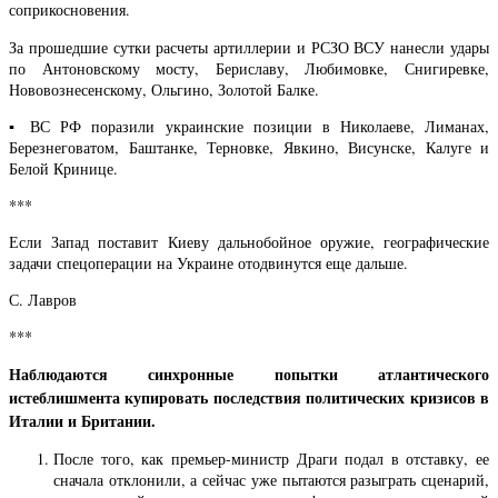
соприкосновения.
За прошедшие сутки расчеты артиллерии и РСЗО ВСУ нанесли удары
по Антоновскому мосту, Бериславу, Любимовке, Снигиревке,
Нововознесенскому, Ольгино, Золотой Балке.
▪️ ВС РФ поразили украинские позиции в Николаеве, Лиманах,
Березнеговатом, Баштанке, Терновке, Явкино, Висунске, Калуге и
Белой Кринице.
***
Если Запад поставит Киеву дальнобойное оружие, географические
задачи спецоперации на Украине отодвинутся еще дальше.
С. Лавров
***
Наблюдаются синхронные попытки атлантического
истеблишмента купировать последствия политических кризисов в
Италии и Британии.
После того, как премьер-министр Драги подал в отставку, ее
сначала отклонили, а сейчас уже пытаются разыграть сценарий,