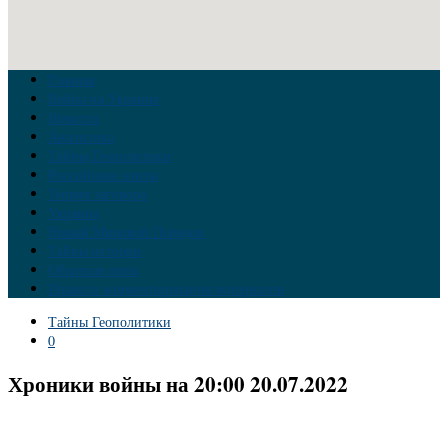
Главная
Война на Украине
Новости
Аналитика
Тайны Геополитики
Российские элиты
Теория заговора
Украина
Новый Мировой Порядок
Тайны истории
Обратная связь
Правила комментирования материалов
Тайны Геополитики
0
Хроники войны на 20:00 20.07.2022