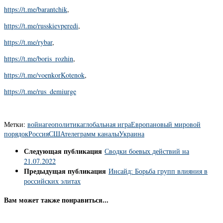
https://t.me/barantchik
,
https://t.me/russkievperedi
,
https://t.me/rybar
,
https://t.me/boris_rozhin
,
https://t.me/voenkorKotenok
,
https://t.me/rus_demiurge
Метки:
война
геополитика
глобальная игра
Европа
новый мировой
порядок
Россия
США
телеграмм каналы
Украина
Следующая публикация
Сводки боевых действий на
21.07.2022
Предыдущая публикация
Инсайд: Борьба групп влияния в
российских элитах
Вам может также понравиться...