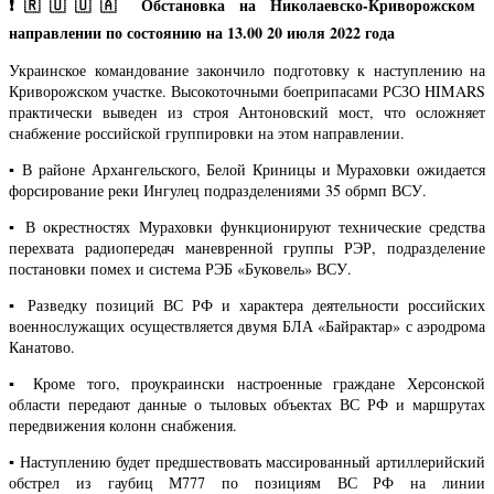
❗
🇷🇺🇺🇦 Обстановка на Николаевско-Криворожском
направлении по состоянию на 13.00 20 июля 2022 года
Украинское командование закончило подготовку к наступлению на
Криворожском участке. Высокоточными боеприпасами РСЗО HIMARS
практически выведен из строя Антоновский мост, что осложняет
снабжение российской группировки на этом направлении.
▪️ В районе Архангельского, Белой Криницы и Мураховки ожидается
форсирование реки Ингулец подразделениями 35 обрмп ВСУ.
▪️ В окрестностях Мураховки функционируют технические средства
перехвата радиопередач маневренной группы РЭР, подразделение
постановки помех и система РЭБ «Буковель» ВСУ.
▪️ Разведку позиций ВС РФ и характера деятельности российских
военнослужащих осуществляется двумя БЛА «Байрактар» с аэродрома
Канатово.
▪️ Кроме того, проукраински настроенные граждане Херсонской
области передают данные о тыловых объектах ВС РФ и маршрутах
передвижения колонн снабжения.
▪️ Наступлению будет предшествовать массированный артиллерийский
обстрел из гаубиц М777 по позициям ВС РФ на линии