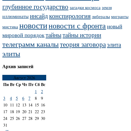
глубинное государство
загадки космоса
земля
конспирология
инсайд
иллюминаты
либералы
мигранты
новости
новости с фронта
новый
мистика
тайны
тайны истории
мировой порядок
телеграмм каналы
теория заговора
элита
элиты
Архив записей
Август 2026
Пн
Вт
Ср
Чт
Пт
Сб
Вс
1
2
3
4
5
6
7
8
9
10
11
12
13
14
15
16
17
18
19
20
21
22
23
24
25
26
27
28
29
30
31