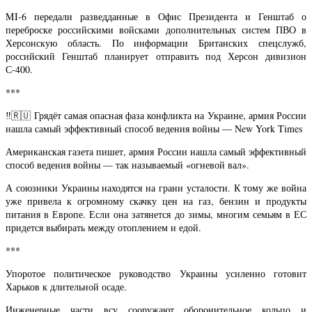
MI-6 передали разведданные в Офис Президента и Генштаб о
переброске российскими войсками дополнительных систем ПВО в
Херсонскую область. По информации Британских спецслужб,
российский Генштаб планирует отправить под Херсон дивизион
С-400.
***
‼️🇷🇺 Грядёт самая опасная фаза конфликта на Украине, армия России
нашла самый эффективный способ ведения войны — New York Times
Американская газета пишет, армия России нашла самый эффективный
способ ведения войны — так называемый «огневой вал».
А союзники Украины находятся на грани усталости. К тому же война
уже привела к огромному скачку цен на газ, бензин и продукты
питания в Европе. Если она затянется до зимы, многим семьям в ЕС
придется выбирать между отоплением и едой.
***
Упоротое политическое руководство Украины усиленно готовит
Харьков к длительной осаде.
Инженерные части всу сооружают оборонительное кольцо и