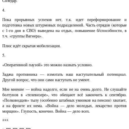
Соледар.
4.
Пока прорывных успехов нет, т.к. идет переформирование и
подготовка новых штурмовых подразделений. Часть отрядов (которые
с 1-го дня в СВО) выведена на отдых, повышение б/способности, в
т.ч. «группы Вагнера».
Плюс идёт скрытая мобилизация.
5.
«Оперативной паузой» это можно назвать условно.
Задача противника — измотать наш наступательный потенциал.
Другой вопрос, что они сами наступать не умеют.
Мое мнение — война надолго, если не на очень долго. Не слушайте
болтунов в «телевизере», что обещают всё закончить к сентябрю.
«Полководцев» тылу (особенно штабных умников на пенсии) хватает,
а на фронте их нема. «Война — дело молодых, лекарство против
морщин». Глупость, конечно. Война — дело всех.
***