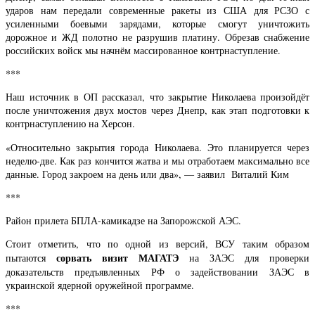
ударов нам передали современные ракеты из США для РСЗО с
усиленными боевыми зарядами, которые смогут уничтожить
дорожное и ЖД полотно не разрушив платину. Обрезав снабжение
российских войск мы начнём массированное контрнаступление.
***
Наш источник в ОП рассказал, что закрытие Николаева произойдёт
после уничтожения двух мостов через Днепр, как этап подготовки к
контрнаступлению на Херсон.
«Относительно закрытия города Николаева. Это планируется через
неделю-две. Как раз кончится жатва и мы отработаем максимально все
данные. Город закроем на день или два», — заявил Виталий Ким
***
Район прилета БПЛА-камикадзе на Запорожской АЭС.
Стоит отметить, что по одной из версий, ВСУ таким образом
сорвать визит МАГАТЭ
пытаются
на ЗАЭС для проверки
доказательств предъявленных РФ о задействовании ЗАЭС в
украинской ядерной оружейной программе.
***