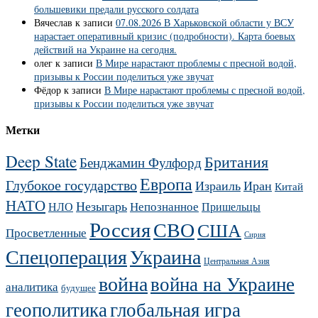
большевики предали русского солдата
Вячеслав
к записи
07.08.2026 В Харьковской области у ВСУ
нарастает оперативный кризис (подробности). Карта боевых
действий на Украине на сегодня.
олег
к записи
В Мире нарастают проблемы с пресной водой,
призывы к России поделиться уже звучат
Фёдор
к записи
В Мире нарастают проблемы с пресной водой,
призывы к России поделиться уже звучат
Метки
Deep State
Британия
Бенджамин Фулфорд
Европа
Глубокое государство
Израиль
Иран
Китай
НАТО
Незыгарь
Непознанное
НЛО
Пришельцы
Россия
СВО
США
Просветленные
Сирия
Украина
Спецоперация
Центральная Азия
война
война на Украине
аналитика
будущее
геополитика
глобальная игра