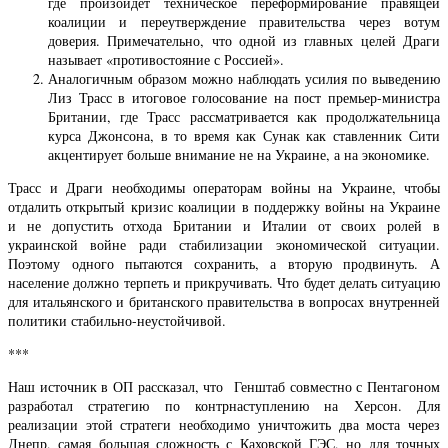
где произойдет техническое переформирование правящей
коалиции и переутверждение правительства через вотум
доверия. Примечательно, что одной из главных целей Драги
называет «противостояние с Россией».
Аналогичным образом можно наблюдать усилия по выведению
Лиз Трасс в итоговое голосование на пост премьер-министра
Британии, где Трасс рассматривается как продолжательница
курса Джонсона, в то время как Сунак как ставленник Сити
акцентирует больше внимание не на Украине, а на экономике.
Трасс и Драги необходимы операторам войны на Украине, чтобы
отдалить открытый кризис коалиции в поддержку войны на Украине
и не допустить отхода Британии и Италии от своих ролей в
украинской войне ради стабилизации экономической ситуации.
Поэтому одного пытаются сохранить, а вторую продвинуть. А
население должно терпеть и прикручивать. Что будет делать ситуацию
для итальянского и британского правительства в вопросах внутренней
политики стабильно-неустойчивой.
***
Наш источник в ОП рассказал, что Генштаб совместно с Пентагоном
разработал стратегию по контрнаступлению на Херсон. Для
реализации этой стратеги необходимо уничтожить два моста через
Днепр, самая большая сложность с Каховской ГЭС, но для точных