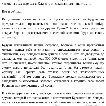
лететь на всех парусах в Кукуев с «неожиданным» визитом…
Вот и сейчас…
Вы думаете, зачем он вдруг в Кукуев приперся, не будучи ни
представителем правительства, ни даже членом какой-нибудь
«комиссии» или «комитета» друзей Руины? А все очень просто —
вокруг Бориски разыгрывается очередной shitstorm (буря из говна,
попросту)…
Будучи начальником наших островов, Бориска в один прекрасный
момент нашел себя в ситуации с определенными трудностями с
финансами, ему понадобились деньги в долг. И нет, не двадцатка до
зарплаты, ему понадобилось 800 000 фунтов стерлингов (опять-таки
нет, не опечатка, почти миллион фунтов стерлингов). Банки ему эту
сумму давать не хотели без гарантора (а вы бы захотели такому
жулику как Бориска дать столько денег без железобетонных
гарантий?)… И вот один его (Борискин) дружок познакомил его с
канадским бизнесменом, который согласился выступить гарантором
Бориски при получении этой ссуды…
И в благодарность, как утверждают злые языки, Бориска этого своего
дружка, который его познакомил с богатеньким Буратиной из Канады,
назначил главным начальником нашей «независимой», ага, новостной