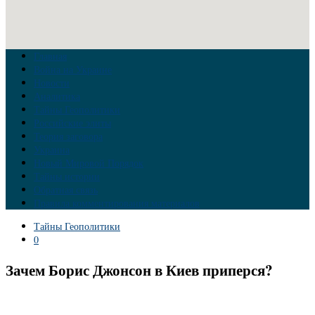
Главная
Война на Украине
Новости
Аналитика
Тайны Геополитики
Российские элиты
Теория заговора
Украина
Новый Мировой Порядок
Тайны истории
Обратная связь
Правила комментирования материалов
Тайны Геополитики
0
Зачем Борис Джонсон в Киев приперся?