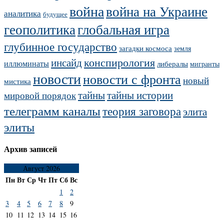
война
война на Украине
аналитика
будущее
геополитика
глобальная игра
глубинное государство
загадки космоса
земля
конспирология
инсайд
иллюминаты
либералы
мигранты
новости
новости с фронта
новый
мистика
тайны
тайны истории
мировой порядок
телеграмм каналы
теория заговора
элита
элиты
Архив записей
Август 2026
Пн
Вт
Ср
Чт
Пт
Сб
Вс
1
2
3
4
5
6
7
8
9
10
11
12
13
14
15
16