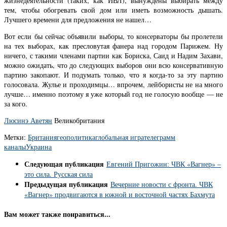
жизнедеятельности (таких, как ИВЛ), вынуждены выбирать между
тем, чтобы обогревать свой дом или иметь возможность дышать.
Лучшего времени для предложения не нашел…
Вот если бы сейчас объявили выборы, то консерваторы бы пролетели
на тех выборах, как пресловутая фанера над городом Парижем. Ну
ничего, с такими членами партии как Бориска, Саид и Надим Захави,
можно ожидать, что до следующих выборов они всю консервативную
партию закопают. И подумать только, что я когда-то за эту партию
голосовала. Жулье и проходимцы… впрочем, лейбористы не на много
лучше… именно поэтому я уже который год не голосую вообще — не
за кого.
Люсинэ Аветян
Великобритания
Метки:
Британия
геополитика
глобальная игра
телеграмм
каналы
Украина
Следующая публикация
Евгений Пригожин: ЧВК «Вагнер» –
это сила. Русская сила
Предыдущая публикация
Вечерние новости с фронта. ЧВК
«Вагнер» продвигаются в южной и восточной частях Бахмута
Вам может также понравиться...