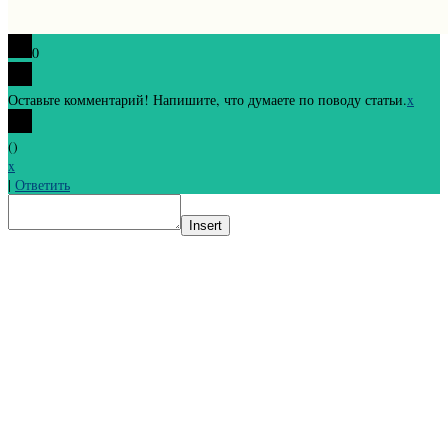
0
Оставьте комментарий! Напишите, что думаете по поводу статьи.
x
(
)
x
|
Ответить
Insert