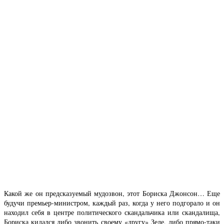
Какой же он предсказуемый мудозвон, этот Бориска Джонсон… Еще
будучи премьер-министром, каждый раз, когда у него подгорало и он
находил себя в центре политического скандальчика или скандалища,
Бориска кидался либо звонить своему «другу» Зеле, либо прямо-таки