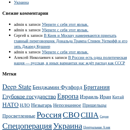
Украина
Свежие комментарии
admin
к записи
Уберите с себя этот ярлык.
admin
к записи
Уберите с себя этот ярлык.
Сергей
к записи
В Киев и Москву намереваются приехать
главный переговорщик Дональда Трампа Стивен Уиткофф и его
зять Джаред Кушнер
admin
к записи
Уберите с себя этот ярлык.
Алексей Николаевич
к записи
В России есть одна политическая
нация — русская, в иных вариантах нас ждёт распад как СССР
Метки
Deep State
Британия
Бенджамин Фулфорд
Европа
Глубокое государство
Израиль
Иран
Китай
НАТО
Незыгарь
Непознанное
НЛО
Пришельцы
Россия
СВО
США
Просветленные
Сирия
Украина
Спецоперация
Центральная Азия