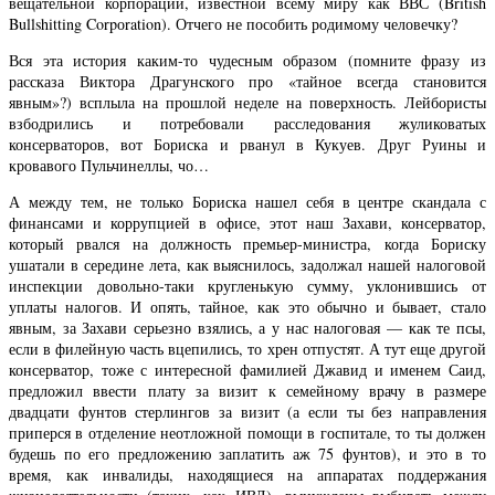
вещательной корпорации, известной всему миру как ВВС (British
Bullshitting Corpоration). Отчего не пособить родимому человечку?
Вся эта история каким-то чудесным образом (помните фразу из
рассказа Виктора Драгунского про «тайное всегда становится
явным»?) всплыла на прошлой неделе на поверхность. Лейбористы
взбодрились и потребовали расследования жуликоватых
консерваторов, вот Бориска и рванул в Кукуев. Друг Руины и
кровавого Пульчинеллы, чо…
А между тем, не только Бориска нашел себя в центре скандала с
финансами и коррупцией в офисе, этот наш Захави, консерватор,
который рвался на должность премьер-министра, когда Бориску
ушатали в середине лета, как выяснилось, задолжал нашей налоговой
инспекции довольно-таки кругленькую сумму, уклонившись от
уплаты налогов. И опять, тайное, как это обычно и бывает, стало
явным, за Захави серьезно взялись, а у нас налоговая — как те псы,
если в филейную часть вцепились, то хрен отпустят. А тут еще другой
консерватор, тоже с интересной фамилией Джавид и именем Саид,
предложил ввести плату за визит к семейному врачу в размере
двадцати фунтов стерлингов за визит (а если ты без направления
приперся в отделение неотложной помощи в госпитале, то ты должен
будешь по его предложению заплатить аж 75 фунтов), и это в то
время, как инвалиды, находящиеся на аппаратах поддержания