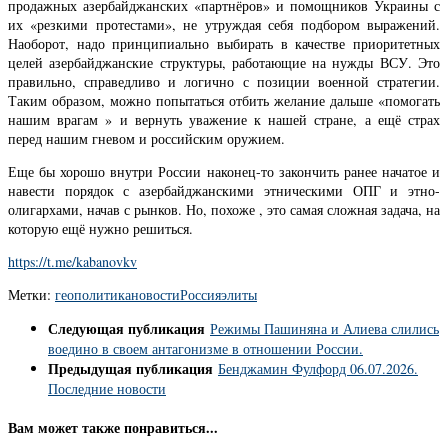
продажных азербайджанских «партнёров» и помощников Украины с
их «резкими протестами», не утруждая себя подбором выражений.
Наоборот, надо принципиально выбирать в качестве приоритетных
целей азербайджанские структуры, работающие на нужды ВСУ. Это
правильно, справедливо и логично с позиции военной стратегии.
Таким образом, можно попытаться отбить желание дальше «помогать
нашим врагам » и вернуть уважение к нашей стране, а ещё страх
перед нашим гневом и российским оружием.
Еще бы хорошо внутри России наконец-то закончить ранее начатое и
навести порядок с азербайджанскими этническими ОПГ и этно-
олигархами, начав с рынков. Но, похоже , это самая сложная задача, на
которую ещё нужно решиться.
https://t.me/kabanovkv
Метки:
геополитика
новости
Россия
элиты
Следующая публикация
Режимы Пашиняна и Алиева слились
воедино в своем антагонизме в отношении России.
Предыдущая публикация
Бенджамин Фулфорд 06.07.2026.
Последние новости
Вам может также понравиться...