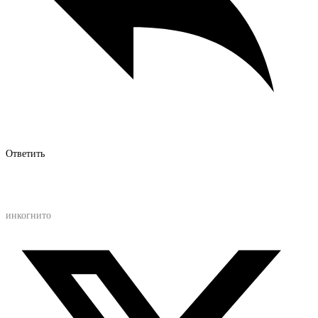
Ответить
инкогнито