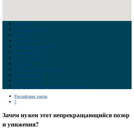
Главная
Война на Украине
Новости
Аналитика
Тайны Геополитики
Российские элиты
Теория заговора
Украина
Новый Мировой Порядок
Тайны истории
Обратная связь
Правила комментирования материалов
Российские элиты
7
Зачем нужен этот непрекращающийся позор
и унижения?