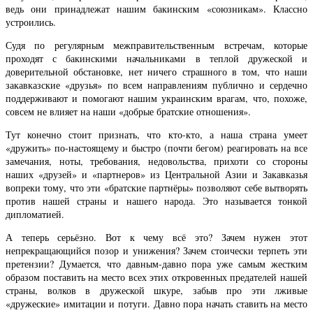
ведь они принадлежат нашим бакинским «союзникам». Классно
устроились.
Судя по регулярным межправительственным встречам, которые
проходят с бакинскими начальниками в теплой дружеской и
доверительной обстановке, нет ничего страшного в том, что наши
закавказские «друзья» по всем направлениям публично и сердечно
поддерживают и помогают нашим украинским врагам, что, похоже,
совсем не влияет на наши «добрые братские отношения».
Тут конечно стоит признать, что кто-кто, а наша страна умеет
«дружить» по-настоящему и быстро (почти бегом) реагировать на все
замечания, ноты, требования, недовольства, прихоти со стороны
наших «друзей» и «партнеров» из Центральной Азии и Закавказья
вопреки тому, что эти «братские партнёры» позволяют себе вытворять
против нашей страны и нашего народа. Это называется тонкой
дипломатией.
А теперь серьёзно. Вот к чему всё это? Зачем нужен этот
непрекращающийся позор и унижения? Зачем стоически терпеть эти
претензии? Думается, что давным-давно пора уже самым жестким
образом поставить на место всех этих откровенных предателей нашей
страны, волков в дружеской шкуре, забыв про эти лживые
«дружеские» имитации и потуги. Давно пора начать ставить на место