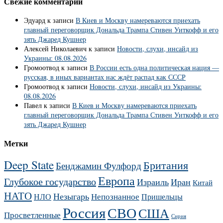
Свежие комментарии
Эдуард
к записи
В Киев и Москву намереваются приехать
главный переговорщик Дональда Трампа Стивен Уиткофф и его
зять Джаред Кушнер
Алексей Николаевич
к записи
Новости, слухи, инсайд из
Украины: 08.08.2026
Громоотвод
к записи
В России есть одна политическая нация —
русская, в иных вариантах нас ждёт распад как СССР
Громоотвод
к записи
Новости, слухи, инсайд из Украины:
08.08.2026
Павел
к записи
В Киев и Москву намереваются приехать
главный переговорщик Дональда Трампа Стивен Уиткофф и его
зять Джаред Кушнер
Метки
Deep State
Британия
Бенджамин Фулфорд
Европа
Глубокое государство
Израиль
Иран
Китай
НАТО
Незыгарь
Непознанное
НЛО
Пришельцы
Россия
СВО
США
Просветленные
Сирия