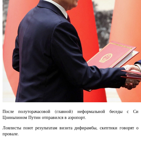
После полуторачасовой (главной) неформальной беседы с Си
Цзиньпином Путин отправился в аэропорт.
Лоялисты поют результатам визита дифирамбы, скептики говорят о
провале.