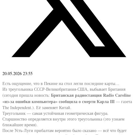
20.05.2026 23:55
Есть ощущение, что в Пекине на стол легли последние карты…
Из треугольника СССР-Великобритания-США, выбывает Британия
Британская радиостанция Radio Caroline
(сегодня пришла новость:
«из-за ошибки компьютера» сообщила о смерти Карла III
— газета
The Independent.). Её заменяет Китай.
Треугольник — самая устойчивая геометрическая фигура.
Старшинство определяется внутри этого треугольника (это узнаем
ближайшее время).
После Усть-Луги прибалтам вероятно было сказано — всё что будет