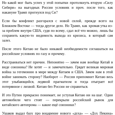
Но какой мог быть успех у этой попытки протолкнуть вторую «Силу
Сибири» на выгодных России условиях и проч. после того, как
накануне Трамп прогнулся под Си?
Если бы конфликт разгорался с новой силой, прежде всего на
Ближнем Востоке — тогда другое дело. Но Трамп, как хромая утка из-
за проблем внутри США, судя по всему, сдал всё что можно, лишь бы
сохранить какую-то видимость выхода из кризиса, в который сам
залез.
После этого Китаю не было никакой необходимости соглашаться на
российские условиях по газу и прочему.
Расстраиваться нет причин. Непонятно — зачем нам вообще Китай в
виде союзника? Не хотят — и замечательно. Грядет великая мировая
война за гегемонию в мире между Китаем и США. Зачем нам в этой
войне занимать сторону? Наоборот — Россия припомнит Китаю весь
этот улыбающийся, ледяной прагматизм и тогда отыграет всё
потерянное с лихвой. Китаю без России не справиться.
И это Путин прекрасно понимает, не уступая Китаю ни на шаг. Одни
автомобили чего стоят — перекрыли российский рынок для
китайского автопрома — какие ещё союзники?
Ушаков выдал базу про воцарение нового «духа» — «Дух Пекина»