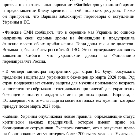
призвал прекратить финансирование «Starlink» для украинской армии
и предоставление Киеву кредитов за счёт польских ресурсов. Также
он пригрозил, что Варшава заблокирует переговоры о вступлении
Украины в ЕС.
▫️Финские СМИ сообщают, что в середине мая Украина по ошибке
направила свои ударные дроны на Финляндию и предупредила
финские власти об их приближении. Тогда доны так и не долетели.
Возможно, были сбиты российской ПВО. Это подтверждает лживость
заявления Сибиги, что украинские дроны на Финляндию
перенаправляет Россия.
▫️В четверг министры внутренних дел стран ЕС будут обсуждать
продление защиты для украинских беженцев до марта 2028 года. Ряд
стран поддерживает отмену защиты для мужчин призывного возраста
и постепенное свёртывание специальных привилегий для украинских
беженцев в пользу стандартных миграционных правил. Впрочем, в
ЕС заверяют, что отмена защиты коснётся только тех мужчин, которые
приедут после марта 2027 года.
▫️Кабмин Украины опубликовал новые правила, определяющие статус
критически важных предприятий, которые имеют право на
бронирование сотрудников. Эксперты считают, что в результате право
на бронирование могут потерять более 200 тысяч человек. Учитывая,