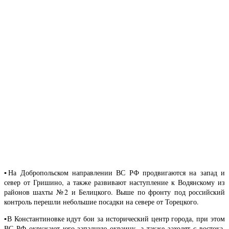
▪️На Добропольском направлении ВС РФ продвигаются на запад и
север от Гришино, а также развивают наступление к Водянскому из
районов шахты №2 и Белицкого. Выше по фронту под российский
контроль перешли небольшие посадки на севере от Торецкого.
▪️В Константиновке идут бои за исторический центр города, при этом
ВС РФ окружают юго-западную окраину, а также заходят с востока.