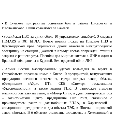
▪️В Сумском приграничье основные бои в районе Писаревки и
Иволжанского. Наши сражаются за Бачевск.
▪️Российская ПВО за сутки сбила 10 управляемых авиабомб, 3 снаряда
HIMARS и 381 БПЛА. Ночью возник пожар на Ильском НПЗ в
Краснодарском крае. Украинские дроны атаковали междугороднюю
электричку на станции Джанкой в Крыму: состав повреждён, станция
закрыта с раннего утра. Погибли два мирных жителя в ДНР и один в
Брянской обл, ранены в Курской, Белгородской обл и ЛНР.
▪️Армия России массированным ударом возмездия за теракт в
Старобельске поразила ночью в Киеве 10 предприятий, выпускающих
продукцию военного назначения, среди которых завод «Маяк»,
объединение «Абрис ПТ», СКБ «Спектр», госкомпания
«Укрспецэкспорт», а также здания ТЦК. В Запорожье атакован
машиностроительный завод и «Мотор Сич», в Днепропетровской обл
– логистический центр, предприятие Fire Point, связанное с
производством ракет и дальнобойных БПЛА, в Харьковской –
авиационное предприятие и два объекта ТЭК, в Шостке – пороховой
завод «Звезда». В 6 областях атакованы аэродромы, в Хмельницкой и