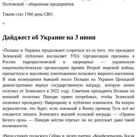
Полтавской – оборонные предприятия.
Таким стал 1560 день СВО.
*
Дайджест об Украине на 3 июня
▫️Польша и Украина продолжают ссориться из-за того, что президент
Зеленский публично восхваляет УПА (организация признана в
России террористической и запрещена) — украинскую
националистическую организацию времён Второй мировой войны,
причастную к массовому уничтожению польского мирного населения.
В знак возмущения бывший посол Польши на Украине Цихоцкий
демонстративно вернул государственную награду, которую лично
получил от Зеленского в 2022 году. Советник президента Польши по
внешней политике Пшидач прямо потребовал, чтобы Зеленский
позвонил президенту Навроцкому и публично извинился. На вопрос
журналистов, что будет, если лояльный к Киеву премьер Туск всё же
откажется лишить Зеленского высшей польской награды — «Ордена
Белого орла» — Пшидач жёстко отрезал: он не допускает даже такой
возможности.
▫️Вице-спикер польского Сейма и лидер партии «Конфедерация» Босак