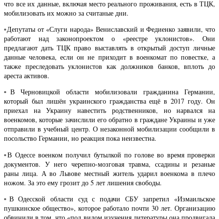
что все их данные, включая место реального проживания, есть в ТЦК,
мобилизовать их можно за считаные дни.
▫️Депутаты от «Слуги народа» Вениславский и Федиенко заявили, что
работают над законопроектом о «реестре уклонистов». Они
предлагают дать ТЦК право выставлять в открытый доступ личные
данные человека, если он не приходит в военкомат по повестке, а
также преследовать уклонистов как должников банков, вплоть до
ареста активов.
▫️В Черновицкой области мобилизовали гражданина Германии,
который был лишён украинского гражданства ещё в 2017 году. Он
приехал на Украину навестить родственников, но нарвался на
военкомов, которые зачислили его обратно в граждане Украины и уже
отправили в учебный центр. О незаконной мобилизации сообщили в
посольство Германии, но реакция пока неизвестна.
▫️В Одессе военком получил бутылкой по голове во время проверки
документов. У него черепно-мозговая травма, ссадины и резаные
раны лица. А во Львове местный житель ударил военкома в плечо
ножом. За это ему грозит до 5 лет лишения свободы.
▫️В Одесской области суд с подачи СБУ запретил «Измаильское
пушкинское общество», которое работало почти 30 лет. Организацию
обвинили в том, что «под видом изучения литературы она продвигала