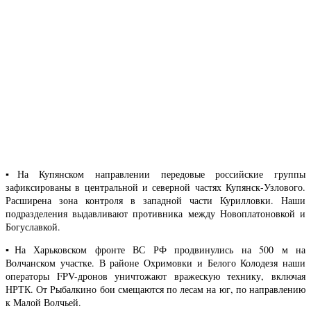
▪️На Купянском направлении передовые российские группы
зафиксированы в центральной и северной частях Купянск-Узлового.
Расширена зона контроля в западной части Курилловки. Наши
подразделения выдавливают противника между Новоплатоновкой и
Богуславкой.
▪️На Харьковском фронте ВС РФ продвинулись на 500 м на
Волчанском участке. В районе Охримовки и Белого Колодезя наши
операторы FPV-дронов уничтожают вражескую технику, включая
НРТК. От Рыбалкино бои смещаются по лесам на юг, по направлению
к Малой Волчьей.