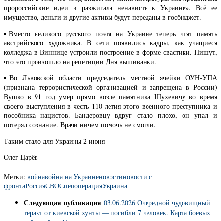
пророссийские идеи и разжигала ненависть к Украине». Всё ее
имущество, деньги и другие активы будут переданы в госбюджет.
▫️Вместо великого русского поэта на Украине теперь чтят память
австрийского художника. В сети появились кадры, как учащиеся
колледжа в Виннице устроили построение в форме свастики. Пишут,
что это произошло на репетиции Дня вышиванки.
▫️Во Львовской области председатель местной ячейки ОУН-УПА
(признана террористической организацией и запрещена в России)
Вушко в 91 год умер прямо возле памятника Шухевичу во время
своего выступления в честь 110-летия этого военного преступника и
пособника нацистов. Бандеровцу вдруг стало плохо, он упал и
потерял сознание. Врачи ничем помочь не смогли.
Таким стало для Украины 2 июня
Олег Царёв
Метки:
война
война на Украине
новости
новости с
фронта
Россия
СВО
Спецоперация
Украина
Следующая публикация
03.06.2026 Очередной чудовищный
теракт от киевской хунты — погибли 7 человек. Карта боевых