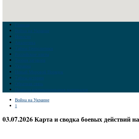
Главная
Война на Украине
Новости
Аналитика
Тайны Геополитики
Российские элиты
Теория заговора
Украина
Новый Мировой Порядок
Тайны истории
Обратная связь
Правила комментирования материалов
Война на Украине
1
03.07.2026 Карта и сводка боевых действий н