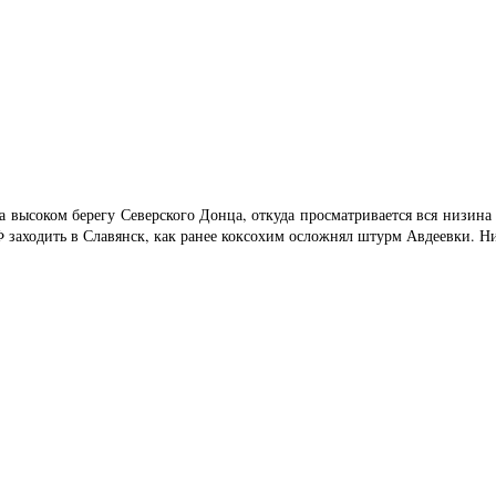
на высоком берегу Северского Донца, откуда просматривается вся низ
аходить в Славянск, как ранее коксохим осложнял штурм Авдеевки. Ниж