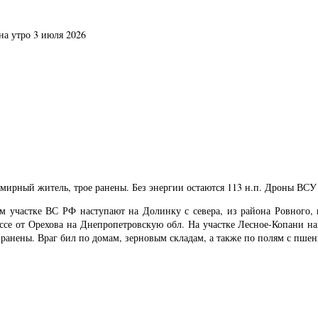
на утро 3 июля 2026
иб мирный житель, трое ранены. Без энергии остаются 113 н.п. Дроны В
м участке ВС РФ наступают на Долинку с севера, из района Ровного, 
се от Орехова на Днепропетровскую обл. На участке Лесное-Копани наш
ранены. Враг бил по домам, зерновым складам, а также по полям с пшен