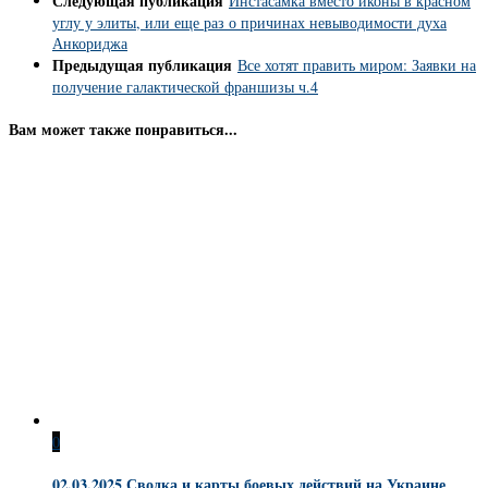
Следующая публикация
Инстасамка вместо иконы в красном
углу у элиты, или еще раз о причинах невыводимости духа
Анкориджа
Предыдущая публикация
Все хотят править миром: Заявки на
получение галактической франшизы ч.4
Вам может также понравиться...
0
02.03.2025 Сводка и карты боевых действий на Украине