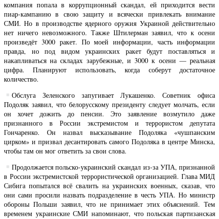
компания попала в коррупционный скандал, ей приходится вести
пиар-кампанию в свою защиту и всячески привлекать внимание
СМИ. Но в производстве ядерного оружия Украиной действительно
нет ничего невозможного. Также Штилерман заявил, что к осени
произведёт 3000 ракет. По моей информации, часть информации
правда, но под видом украинских ракет будут поставляться и
накапливаться на складах зарубежные, и 3000 к осени — реальная
цифра. Планируют использовать, когда соберут достаточное
количество.
Обслуга Зеленского запугивает Лукашенко. Советник офиса
Подоляк заявил, что белорусскому президенту следует молчать, если
он хочет дожить до пенсии. Это заявление возмутило даже
признанного в России экстремистом и террористом депутата
Гончаренко. Он назвал высказывание Подоляка «чушпанским
цирком» и призвал десантировать самого Подоляка в центре Минска,
чтобы там он мог ответить за свои слова.
Продолжается польско-украинский скандал из-за УПА, признанной
в России экстремистской террористической организацией. Глава МИД
Сибига попытался всё свалить на украинских военных, сказав, что
они сами просили назвать подразделение в честь УПА. Но министр
обороны Польши заявил, что не принимает этих объяснений. Тем
временем украинские СМИ напоминают, что польская партизанская