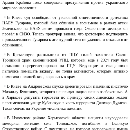
Армия Крайова тоже совершала преступления против украинского
мирного населения.
В Киеве суд освободил от уголовной ответственности детектива
НАБУ Гусарова, который был обвинён в госизмене в рамках атаки
Зеленского на НАБУ летом прошлого года. Около пяти месяцев он
провёл в СИЗО. Теперь прокурор заявил, что достоверно подтвердить
принадлежность Гусарова к агентурной сети не удалось, и отказался от
обвинений.
В Кременчуге раскольники из ПЦУ силой захватили Свято-
Троицкий храм канонической УПЦ, который ещё в 2024 году был
незаконно перерегистрирован на ПЦУ. Верующие и священники
пытались помешать захвату, но толпа активистов, которым активно
помогали полицейские, ворвалась в храм.
В Киеве на Андреевском спуске демонтировали памятник писателю
Михаилу Булгакову, которого ненавидят национально озабоченные. А
в Харькове депутаты горсовета по примеру своих львовских коллег
переименовали улицу Кубанскую в честь террориста Джохара Дудаева.
Такая сейчас на Украине «политика памяти».
В Изюмском районе Харьковской области нацисты изуродовали
мемориал жителям села Топольское, погибшим в Великую
Отечественную войну. С памятника, на котором расположены имена