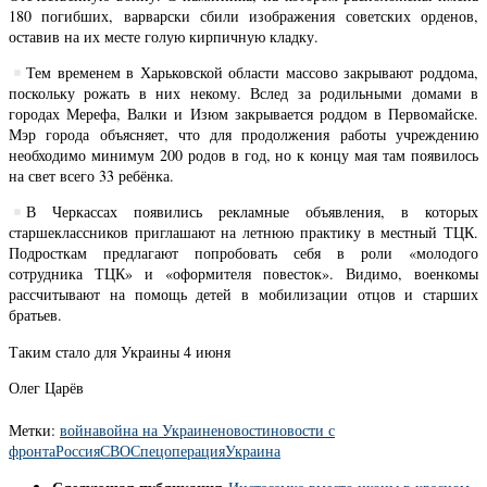
180 погибших, варварски сбили изображения советских орденов,
оставив на их месте голую кирпичную кладку.
Тем временем в Харьковской области массово закрывают роддома,
поскольку рожать в них некому. Вслед за родильными домами в
городах Мерефа, Валки и Изюм закрывается роддом в Первомайске.
Мэр города объясняет, что для продолжения работы учреждению
необходимо минимум 200 родов в год, но к концу мая там появилось
на свет всего 33 ребёнка.
В Черкассах появились рекламные объявления, в которых
старшеклассников приглашают на летнюю практику в местный ТЦК.
Подросткам предлагают попробовать себя в роли «молодого
сотрудника ТЦК» и «оформителя повесток». Видимо, военкомы
рассчитывают на помощь детей в мобилизации отцов и старших
братьев.
Таким стало для Украины 4 июня
Олег Царёв
Метки:
война
война на Украине
новости
новости с
фронта
Россия
СВО
Спецоперация
Украина