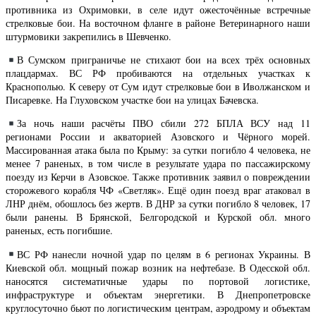
противника из Охримовки, в селе идут ожесточённые встречные
стрелковые бои. На восточном фланге в районе Ветеринарного наши
штурмовики закрепились в Шевченко.
В Сумском приграничье не стихают бои на всех трёх основных
плацдармах. ВС РФ пробиваются на отдельных участках к
Краснополью. К северу от Сум идут стрелковые бои в Иволжанском и
Писаревке. На Глуховском участке бои на улицах Бачевска.
За ночь наши расчёты ПВО сбили 272 БПЛА ВСУ над 11
регионами России и акваторией Азовского и Чёрного морей.
Массированная атака была по Крыму: за сутки погибло 4 человека, не
менее 7 раненых, в том числе в результате удара по пассажирскому
поезду из Керчи в Азовское. Также противник заявил о повреждении
сторожевого корабля ЧФ «Светляк». Ещё один поезд враг атаковал в
ЛНР днём, обошлось без жертв. В ДНР за сутки погибло 8 человек, 17
были ранены. В Брянской, Белгородской и Курской обл. много
раненых, есть погибшие.
ВС РФ нанесли ночной удар по целям в 6 регионах Украины. В
Киевской обл. мощный пожар возник на нефтебазе. В Одесской обл.
наносятся систематичные удары по портовой логистике,
инфраструктуре и объектам энергетики. В Днепропетровске
круглосуточно бьют по логистическим центрам, аэродрому и объектам