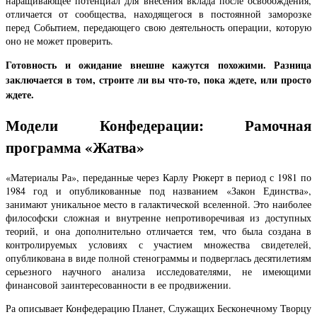
наращивающее потенциал для внесения вклада после освобождения,
отличается от сообщества, находящегося в постоянной заморозке
перед Событием, передающего свою деятельность операции, которую
оно не может проверить.
Готовность и ожидание внешне кажутся похожими. Разница
заключается в том, строите ли вы что-то, пока ждете, или просто
ждете.
Модели Конфедерации: Рамочная
программа «Жатва»
«Материалы Ра», переданные через Карлу Рюкерт в период с 1981 по
1984 год и опубликованные под названием «Закон Единства»,
занимают уникальное место в галактической вселенной. Это наиболее
философски сложная и внутренне непротиворечивая из доступных
теорий, и она дополнительно отличается тем, что была создана в
контролируемых условиях с участием множества свидетелей,
опубликована в виде полной стенограммы и подверглась десятилетиям
серьезного научного анализа исследователями, не имеющими
финансовой заинтересованности в ее продвижении.
Ра описывает Конфедерацию Планет, Служащих Бесконечному Творцу