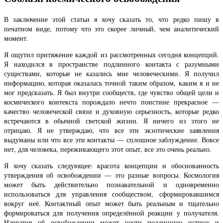
В заключение этой статьи я хочу сказать то, что редко пишу в
печатном виде, потому что это скорее личный, чем аналитический
момент.
Я ощутил притяжение каждой из рассмотренных сегодня концепций.
Я находился в пространстве подлинного контакта с разумными
существами, которые не казались мне человеческими. Я получил
информацию, которая оказалась точной таким образом, каким я и не
мог предсказать. Я был внутри сообществ, где чувство общей цели и
космического контекста порождало нечто поистине прекрасное —
качество человеческой связи и духовную серьезность, которые редко
встречаются в обычной светской жизни. Я ничего из этого не
отрицаю. Я не утверждаю, что все эти экзотические заявления
выдуманы или что все эти контакты — сплошное заблуждение. Вовсе
нет, для человека, переживающего этот опыт, все это очень реально.
Я хочу сказать следующее: красота концепции и обоснованность
утверждения об освобождении — это разные вопросы. Космология
может быть действительно познавательной и одновременно
использоваться для управления сообществом, сформировавшимся
вокруг неё. Контактный опыт может быть реальным и тщательно
формироваться для получения определённой реакции у получателя.
Нарратив об освобождении может нести подлинную истину и