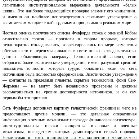
легитимное институциональное выражение деятельности «белых
шляп». Это наиболее поддающийся проверке элемент его концепции,
и именно он наиболее непосредственно связывает утверждение о
космическом мандате с наблюдаемыми процессами в реальном мире.
Честная оценка послужного списка Фулфорда схожа с оценкой Кобры
относительно сроков — прогнозы о скором прорыве, которые
неоднократно откладывались, корректировались по мере изменения
обстоятельств и переосмысливались в свете новых разведывательных
данных, объясняющих задержку. Геополитический анализ, если
отбросить более экзотические утверждения, имеет разумный средний
показатель точности, который трудно объяснить, если бы сеть
источников была полностью сфабрикована. Экзотические утверждения
— контакты за пределами планеты, скрытые технологии, фонд Сен-
Жермена — не могут быть независимо проверены и должны
рассматриваться на уровне достоверности источников, и он сам
первым бы это признал.
Сеть Фулфорда дополняет картину галактической франшизы, чего не
предоставляют другие модели, — это детальная оперативная
информация о земных механизмах перехода: финансовая архитектура,
институциональные игроки, конкретные правовые и военные
механизмы, посредством которых демонтируется старый порядок.
Независимо от того, принимаем ли мы концепцию космического