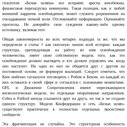
спасителя: «Белые шляпы» все исправят, аресты неизбежны,
финансовая перезагрузка неминуема. Такая позиция, как и любой
внешний нарратив освобождения, может служить разрешением на
откладывание личной воли. Отслеживайте информацию. Оценивайте
прогнозы. Не доверяйте свои суждения какому-либо одному
источнику, включая этот.
Общая закономерность во всех четырех подходах та же, что мы
определили в статье 1 как сквозную линию всей истории: каждая
структура, претендующая на работу во имя освобождения
человечества, имеет свою собственную модель того, как это
освобождение должно выглядеть и кто должен управлять им, когда
оно наступит. Ни одна из них не общается друг с другом на
постоянной основе, не формируя коалиций. Следует отметить, что
Ким любезно согласился поговорить с Робом и Беном, но каждый из
них оставался в своей сфере и согласился с основными моментами.
GFL и Движение Сопротивления имеют пересекающиеся
космологические модели, но отдельные оперативные направления.
Cobra и Fulford иногда ссылаются друг на друга, но так и не создали
единую структуру. Модели Конфедерации и сеть «Белых шляп»
существуют практически в полностью отдельных экосистемах
сообществ.
Эта фрагментация не случайна. Это структурная особенность