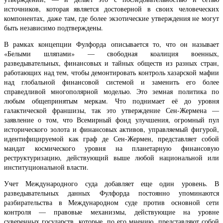
источников, которая является достоверной в своих человеческих
компонентах, даже там, где более экзотические утверждения не могут
быть независимо подтверждены.
В рамках концепции Фулфорда описывается то, что он называет
«Белыми шляпами» — свободная коалиция военных,
разведывательных, финансовых и тайных обществ из разных стран,
работающих над тем, чтобы демонтировать контроль хазарской мафии
над глобальной финансовой системой и заменить его более
справедливой многополярной моделью. Это земная политика по
любым общепринятым меркам. Что поднимает её до уровня
галактической франшизы, так это утверждение Сен-Жермена —
заявление о том, что Всемирный фонд улучшения, огромный пул
исторического золота и финансовых активов, управляемый фигурой,
идентифицируемой как граф де Сен-Жермен, представляет собой
мандат космического уровня на планетарную финансовую
реструктуризацию, действующий выше любой национальной или
институциональной власти.
Учет Международного суда добавляет еще один уровень. В
разведывательных данных Фулфорда постоянно упоминаются
разбирательства в Международном суде против основной сети
контроля — правовые механизмы, действующие на уровне
суверенных государств, которые, по его мнению, представляют собой