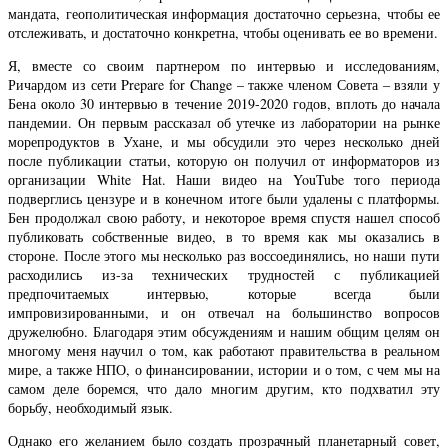
мандата, геополитическая информация достаточно серьезна, чтобы ее
отслеживать, и достаточно конкретна, чтобы оценивать ее во времени.
Я, вместе со своим партнером по интервью и исследованиям,
Ричардом из сети Prepare for Change – также членом Совета – взяли у
Бена около 30 интервью в течение 2019-2020 годов, вплоть до начала
пандемии. Он первым рассказал об утечке из лаборатории на рынке
морепродуктов в Ухане, и мы обсудили это через несколько дней
после публикации статьи, которую он получил от информаторов из
организации White Hat. Наши видео на YouTube того периода
подверглись цензуре и в конечном итоге были удалены с платформы.
Бен продолжал свою работу, и некоторое время спустя нашел способ
публиковать собственные видео, в то время как мы оказались в
стороне. После этого мы несколько раз воссоединялись, но наши пути
расходились из-за технических трудностей с публикацией
предпочитаемых интервью, которые всегда были
импровизированными, и он отвечал на большинство вопросов
дружелюбно. Благодаря этим обсуждениям и нашим общим целям он
многому меня научил о том, как работают правительства в реальном
мире, а также НПО, о финансировании, истории и о том, с чем мы на
самом деле боремся, что дало многим другим, кто подхватил эту
борьбу, необходимый язык.
Однако его желанием было создать прозрачный планетарный совет,