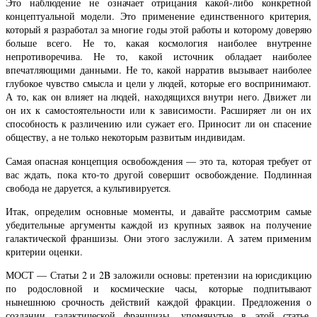
Это наблюдение не означает отрицания какой-либо конкретной
концептуальной модели. Это применение единственного критерия,
который я разработал за многие годы этой работы и которому доверяю
больше всего. Не то, какая космология наиболее внутренне
непротиворечива. Не то, какой источник обладает наиболее
впечатляющими данными. Не то, какой нарратив вызывает наиболее
глубокое чувство смысла и цели у людей, которые его воспринимают.
А то, как он влияет на людей, находящихся внутри него. Движет ли
он их к самостоятельности или к зависимости. Расширяет ли он их
способность к различению или сужает его. Приносит ли он спасение
обществу, а не только некоторым развитым индивидам.
Самая опасная концепция освобождения — это та, которая требует от
вас ждать, пока кто-то другой совершит освобождение. Подлинная
свобода не даруется, а культивируется.
Итак, определим основные моменты, и давайте рассмотрим самые
убедительные аргументы каждой из крупных заявок на получение
галактической франшизы. Они этого заслужили. А затем применим
критерии оценки.
МОСТ — Статьи 2 и 2B заложили основы: претензии на юрисдикцию
по родословной и космические часы, которые подпитывают
нынешнюю срочность действий каждой фракции. Предложения о
создании галактической франшизы, упомянутые в этой статье,