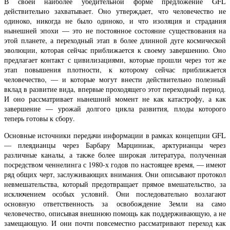
В своей наиболее убедительной форме предложение GFL
действительно захватывает. Оно утверждает, что человечество не
одиноко, никогда не было одиноко, и что изоляция и страдания
нынешней эпохи — это не постоянное состояние существования на
этой планете, а переходный этап в более длинной дуге космической
эволюции, которая сейчас приближается к своему завершению. Оно
предлагает контакт с цивилизациями, которые прошли через тот же
этап повышения плотности, к которому сейчас приближается
человечество, — и которые могут внести действительно полезный
вклад в развитие вида, впервые проходящего этот переходный период.
И оно рассматривает нынешний момент не как катастрофу, а как
завершение — урожай долгого цикла развития, плоды которого
теперь готовы к сбору.
Основные источники передачи информации в рамках концепции GFL
— плеядианцы через Барбару Марциниак, арктурианцы через
различные каналы, а также более широкая литература, полученная
посредством ченнелинга с 1980-х годов по настоящее время, — имеют
ряд общих черт, заслуживающих внимания. Они описывают протокол
невмешательства, который предотвращает прямое вмешательство, за
исключением особых условий. Они последовательно возлагают
основную ответственность за освобождение Земли на само
человечество, описывая внешнюю помощь как поддерживающую, а не
замещающую. И они почти повсеместно рассматривают переход как