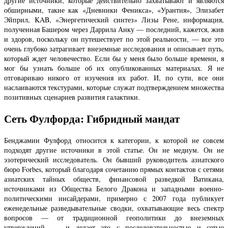
другие источники, которые действительно захватывают и являются
обширными, такие как «Дневники Феникса», «Урантия», Элизабет
Эйприл, KAB, «Энергетический синтез» Лизы Рене, информация,
полученная Башером через Даррила Анку — последний, кажется, жив
и здоров, поскольку он путешествует по этой реальности, — все это
очень глубоко затрагивает внеземные исследования и описывает путь,
который ждет человечество. Если бы у меня было больше времени, я
мог бы узнать больше об их опубликованных материалах. Я не
отговариваю никого от изучения их работ. И, по сути, все они
наслаиваются текстурами, которые служат подтверждением множества
позитивных сценариев развития галактики.
Сеть Фулфорда: Гибридный мандат
Бенджамин Фулфорд относится к категории, к которой не совсем
подходят другие источники в этой статье. Он не медиум. Он не
эзотерический исследователь. Он бывший руководитель азиатского
бюро Forbes, который благодаря сочетанию прямых контактов с сетями
азиатских тайных обществ, финансовой разведкой Ватикана,
источниками из Общества Белого Дракона и западными военно-
политическими инсайдерами, примерно с 2007 года публикует
еженедельные разведывательные сводки, охватывающие весь спектр
вопросов — от традиционной геополитики до внеземных
утверждений, — и делает это с последовательностью и сетью