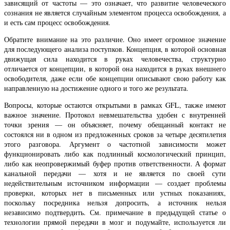
зависящий от частоты — это означает, что развитие человеческого
сознания не является случайным элементом процесса освобождения, а
и есть сам процесс освобождения.
Обратите внимание на это различие. Оно имеет огромное значение
для последующего анализа поступков. Концепция, в которой основная
движущая сила находится в руках человечества, структурно
отличается от концепции, в которой она находится в руках внешнего
освободителя, даже если обе концепции описывают свою работу как
направленную на достижение одного и того же результата.
Вопросы, которые остаются открытыми в рамках GFL, также имеют
важное значение. Протокол невмешательства удобен с внутренней
точки зрения — он объясняет, почему обещанный контакт не
состоялся ни в одном из предложенных сроков за четыре десятилетия
этого разговора. Аргумент о частотной зависимости может
функционировать либо как подлинный космологический принцип,
либо как неопровержимый буфер против ответственности. А формат
канальной передачи — хотя и не является по своей сути
недействительным источником информации — создает проблемы
проверки, которых нет в письменных или устных показаниях,
поскольку посредника нельзя допросить, а источник нельзя
независимо подтвердить. См. примечание в предыдущей статье о
технологии прямой передачи в мозг и подумайте, используется ли