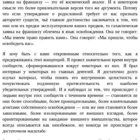
заявка на франшизу — это её космический аналог. И в некотором
смысле это более привлекательная версия того же аргумента. Потому
что если утверждение о родословной требует от вас признать
авторитет существ, чьё главное достоинство заключается в том, что
они или их предки эксплуатировали ваших предков, то галактическая
заявка на франшизу облечена в язык освобождения. Она не говорит:
«Мы имеем право править вами». Она говорит: «Мы пришли, чтобы
освободить вас».
Я хочу быть с вами откровенным относительно того, как я
придерживаюсь этих концепций. Я провел значительное время внутри
сообществ, сформировавшихся вокруг некоторых из них. Я брал
интервью у некоторых из главных деятелей. Я достаточно долго
изучал материал, чтобы понять его внутреннюю целостность и
почувствовать подлинную притягательность его наиболее
убедительных утверждений. И я наблюдал за тем, что происходит с
людьми внутри этих сообществ с течением времени — становятся ли
они более способными, более проницательными, более влиятельными
агентами собственного освобождения — или же они становятся более
зависимыми, более изолированными от внешних взглядов, более
ориентированными на ожидание внешнего вмешательства, которое
всегда описывается как неизбежное, но никогда не происходит в
достаточном масштабе.