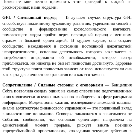
Позвольте мне честно применить этот критерий к каждой из
рассмотренных нами моделей.
GFL / Смешанный подход
— В лучшем случае, структура GFL
способствует подлинному духовному развитию, укреплению связей в
сообществе и формированию космологического контекста,
помогающего людям пройти через переходный период с меньшим
страхом и большей ориентацией. В худшем случае, она создает
сообщество, находящееся в состоянии постоянной доконтактной
неопределенности, основная деятельность которого заключается в
потреблении информации об освобождении, которое всегда
приближается, но никогда не бывает полностью достигнуто. Здоровье
этой структуры почти полностью зависит от того, используется ли она
как карта для личностного развития или как его замена.
Сопротивление / Сильные стороны с оговорками
— Концепция
Cobra позволила создать одних из самых оперативно подготовленных
и космологически искушенных членов сообщества в сфере раскрытия
информации. Модель зоны сжатия, исследование аномалий плазмы,
анализ архитектуры финансового управления — это подлинный вклад
в коллективное понимание. Оговорка заключается в зависимости от
События: сообщество, чья основная ориентация направлена ​​на
единственный момент прорыва, рискует занять позицию
«предсобытийной приостановки», откладывая текущие действия в