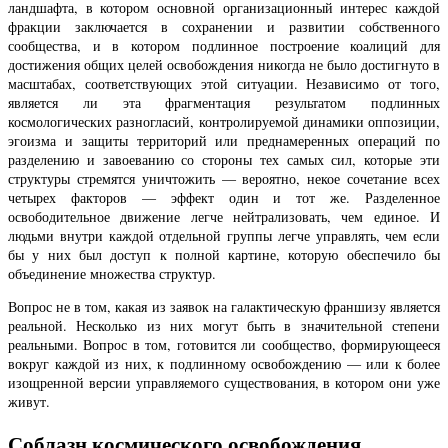
ландшафта, в котором основной организационный интерес каждой
фракции заключается в сохранении и развитии собственного
сообщества, и в котором подлинное построение коалиций для
достижения общих целей освобождения никогда не было достигнуто в
масштабах, соответствующих этой ситуации. Независимо от того,
является ли эта фрагментация результатом подлинных
космологических разногласий, контролируемой динамики оппозиции,
эгоизма и защиты территорий или преднамеренных операций по
разделению и завоеванию со стороны тех самых сил, которые эти
структуры стремятся уничтожить — вероятно, некое сочетание всех
четырех факторов — эффект один и тот же. Разделенное
освободительное движение легче нейтрализовать, чем единое. И
людьми внутри каждой отдельной группы легче управлять, чем если
бы у них был доступ к полной картине, которую обеспечило бы
объединение множества структур.
Вопрос не в том, какая из заявок на галактическую франшизу является
реальной. Несколько из них могут быть в значительной степени
реальными. Вопрос в том, готовится ли сообщество, формирующееся
вокруг каждой из них, к подлинному освобождению — или к более
изощренной версии управляемого существования, в котором они уже
живут.
Соблазн космического освобождения