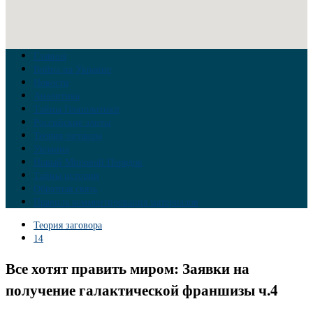
Главная
Война на Украине
Новости
Аналитика
Тайны Геополитики
Российские элиты
Теория заговора
Украина
Новый Мировой Порядок
Тайны истории
Обратная связь
Правила комментирования материалов
Теория заговора
14
Все хотят править миром: Заявки на
получение галактической франшизы ч.4