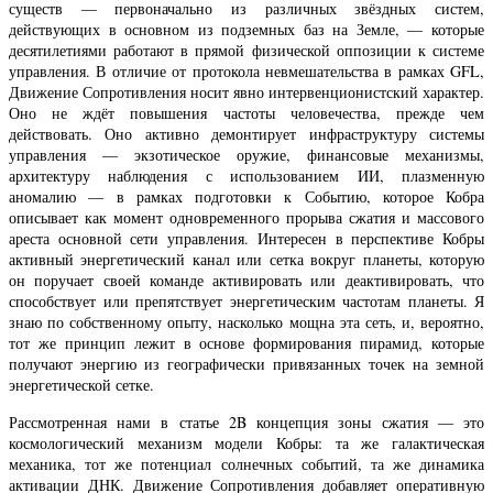
существ — первоначально из различных звёздных систем,
действующих в основном из подземных баз на Земле, — которые
десятилетиями работают в прямой физической оппозиции к системе
управления. В отличие от протокола невмешательства в рамках GFL,
Движение Сопротивления носит явно интервенционистский характер.
Оно не ждёт повышения частоты человечества, прежде чем
действовать. Оно активно демонтирует инфраструктуру системы
управления — экзотическое оружие, финансовые механизмы,
архитектуру наблюдения с использованием ИИ, плазменную
аномалию — в рамках подготовки к Событию, которое Кобра
описывает как момент одновременного прорыва сжатия и массового
ареста основной сети управления. Интересен в перспективе Кобры
активный энергетический канал или сетка вокруг планеты, которую
он поручает своей команде активировать или деактивировать, что
способствует или препятствует энергетическим частотам планеты. Я
знаю по собственному опыту, насколько мощна эта сеть, и, вероятно,
тот же принцип лежит в основе формирования пирамид, которые
получают энергию из географически привязанных точек на земной
энергетической сетке.
Рассмотренная нами в статье 2B концепция зоны сжатия — это
космологический механизм модели Кобры: та же галактическая
механика, тот же потенциал солнечных событий, та же динамика
активации ДНК. Движение Сопротивления добавляет оперативную