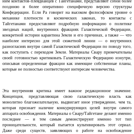
ним контактов-плеядианцев с Тайгетанами, представляют собой более
позднюю и более оперативно специфичную версию структуры
Конфедерации. Если Ра говорит на высоком философском уровне о
механике плотности и космических законах, то контакты с
Тайгетанами предоставляют подробную информацию о политике
звездных наций, внутренних фракциях Галактической Федерации,
конкретной истории карантина Земли и его причинах, а также — что
наиболее интересно для этой сюжетной линии — о внутренних
разногласиях внутри самой Галактической Федерации по поводу того,
как поступить с переходом Земли. Материалы Свару примечательны
своей готовностью критиковать Галактическую Федерацию изнутри,
описывая определенные фракции как имеющие собственные планы,
которые не полностью соответствуют интересам человечества.
Эта внутренняя критика имеет важное редакционное значение.
Концепция, представляющая свою галактическую власть как
монолитно благожелательную, выдвигает иное утверждение, чем та,
которая признает наличие конкурирующих целей внутри самого
аппарата освобождения. Материалы о Свару/Тайгетане делают именно
последнее — и тем самым демонстрируют именно тот тип
проницательности, который пытается культивировать этот сериал.
Даже среди существ, заявляющих о работе на освобождение