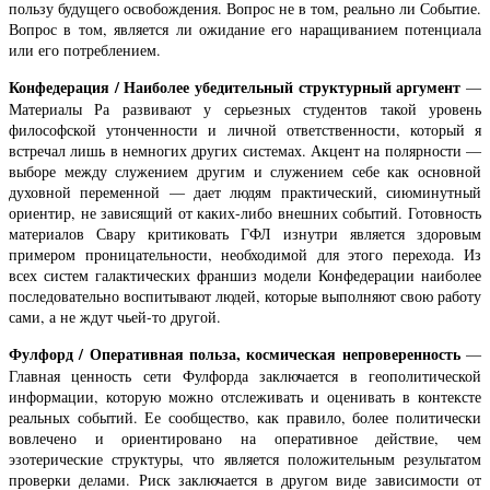
пользу будущего освобождения. Вопрос не в том, реально ли Событие.
Вопрос в том, является ли ожидание его наращиванием потенциала
или его потреблением.
Конфедерация / Наиболее убедительный структурный аргумент
—
Материалы Ра развивают у серьезных студентов такой уровень
философской утонченности и личной ответственности, который я
встречал лишь в немногих других системах. Акцент на полярности —
выборе между служением другим и служением себе как основной
духовной переменной — дает людям практический, сиюминутный
ориентир, не зависящий от каких-либо внешних событий. Готовность
материалов Свару критиковать ГФЛ изнутри является здоровым
примером проницательности, необходимой для этого перехода. Из
всех систем галактических франшиз модели Конфедерации наиболее
последовательно воспитывают людей, которые выполняют свою работу
сами, а не ждут чьей-то другой.
Фулфорд / Оперативная польза, космическая непроверенность
—
Главная ценность сети Фулфорда заключается в геополитической
информации, которую можно отслеживать и оценивать в контексте
реальных событий. Ее сообщество, как правило, более политически
вовлечено и ориентировано на оперативное действие, чем
эзотерические структуры, что является положительным результатом
проверки делами. Риск заключается в другом виде зависимости от