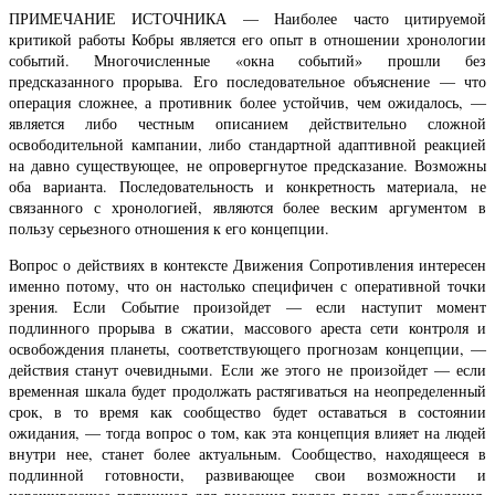
ПРИМЕЧАНИЕ ИСТОЧНИКА — Наиболее часто цитируемой
критикой работы Кобры является его опыт в отношении хронологии
событий. Многочисленные «окна событий» прошли без
предсказанного прорыва. Его последовательное объяснение — что
операция сложнее, а противник более устойчив, чем ожидалось, —
является либо честным описанием действительно сложной
освободительной кампании, либо стандартной адаптивной реакцией
на давно существующее, не опровергнутое предсказание. Возможны
оба варианта. Последовательность и конкретность материала, не
связанного с хронологией, являются более веским аргументом в
пользу серьезного отношения к его концепции.
Вопрос о действиях в контексте Движения Сопротивления интересен
именно потому, что он настолько специфичен с оперативной точки
зрения. Если Событие произойдет — если наступит момент
подлинного прорыва в сжатии, массового ареста сети контроля и
освобождения планеты, соответствующего прогнозам концепции, —
действия станут очевидными. Если же этого не произойдет — если
временная шкала будет продолжать растягиваться на неопределенный
срок, в то время как сообщество будет оставаться в состоянии
ожидания, — тогда вопрос о том, как эта концепция влияет на людей
внутри нее, станет более актуальным. Сообщество, находящееся в
подлинной готовности, развивающее свои возможности и