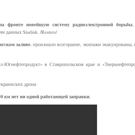
 на фронте новейшую систему радиоэлектронной борьбы
,
 данных Starlink. /Reuters/
огском заливе
, произошло возгорание, экипажи эвакуированы, 
йл-Югнефтепродукт» в Ставропольском крае и «Тверьнефтепр
 украинских дрона
50 км нет ни одной работающей заправки.