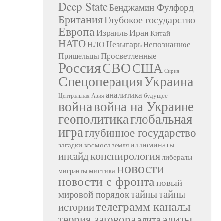
Deep State
Бенджамин Фулфорд
Британия
Глубокое государство
Европа
Израиль
Иран
Китай
НАТО
Незыгарь
Непознанное
НЛО
Просветленные
Пришельцы
Россия
СВО
США
Сирия
Украина
Спецоперация
аналитика
будущее
Центральная Азия
война
война на Украине
геополитика
глобальная
игра
глубинное государство
иллюминаты
загадки космоса
земля
конспирология
инсайд
либералы
новости
мистика
мигранты
новости с фронта
новый
тайны
тайны
мировой порядок
телеграмм каналы
истории
элиты
теория заговора
элита