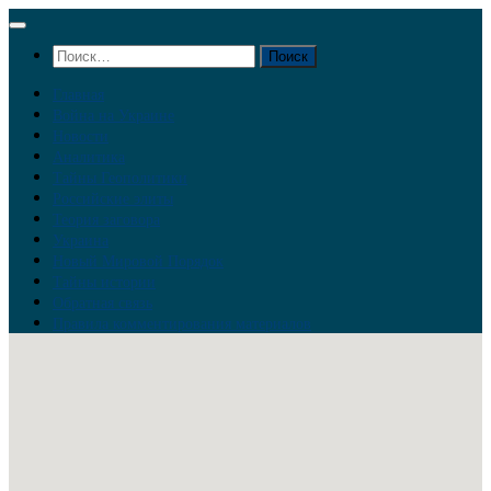
Перейти
к
Найти:
содержимому
Главная
Война на Украине
Новости
Аналитика
Тайны Геополитики
Российские элиты
Теория заговора
Украина
Новый Мировой Порядок
Тайны истории
Обратная связь
Правила комментирования материалов