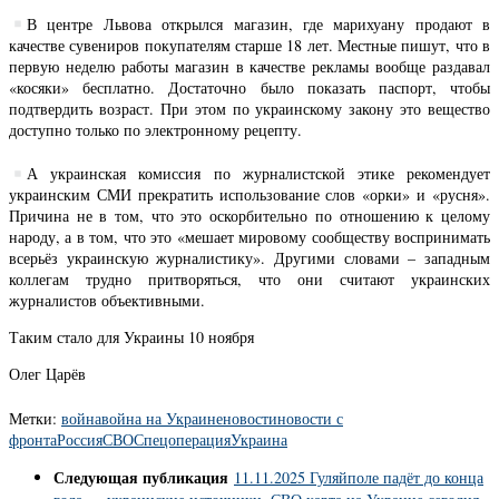
В центре Львова открылся магазин, где марихуану продают в
качестве сувениров покупателям старше 18 лет. Местные пишут, что в
первую неделю работы магазин в качестве рекламы вообще раздавал
«косяки» бесплатно. Достаточно было показать паспорт, чтобы
подтвердить возраст. При этом по украинскому закону это вещество
доступно только по электронному рецепту.
А украинская комиссия по журналистской этике рекомендует
украинским СМИ прекратить использование слов «орки» и «русня».
Причина не в том, что это оскорбительно по отношению к целому
народу, а в том, что это «мешает мировому сообществу воспринимать
всерьёз украинскую журналистику». Другими словами – западным
коллегам трудно притворяться, что они считают украинских
журналистов объективными.
Таким стало для Украины 10 ноября
Олег Царёв
Метки:
война
война на Украине
новости
новости с
фронта
Россия
СВО
Спецоперация
Украина
Следующая публикация
11.11.2025 Гуляйполе падёт до конца