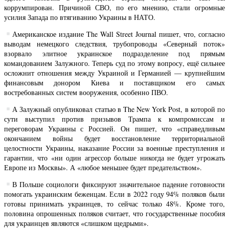
коррумпирован. Причиной СВО, по его мнению, стали огромные
усилия Запада по втягиванию Украины в НАТО.
Американское издание The Wall Street Journal пишет, что, согласно
выводам немецкого следствия, трубопроводы «Северный поток»
взорвало элитное украинское подразделение под прямым
командованием Залужного. Теперь суд по этому вопросу, ещё сильнее
осложнит отношения между Украиной и Германией — крупнейшим
финансовым донором Киева и поставщиком его самых
востребованных систем вооружения, особенно ПВО.
А Залужный опубликовал статью в The New York Post, в которой по
сути выступил против призывов Трампа к компромиссам и
переговорам Украины с Россией. Он пишет, что «справедливым
окончанием войны будет восстановление территориальной
целостности Украины, наказание России за военные преступления и
гарантии, что «ни один агрессор больше никогда не будет угрожать
Европе из Москвы». А «любое меньшее будет предательством».
В Польше социологи фиксируют значительное падение готовности
помогать украинским беженцам. Если в 2022 году 94% поляков были
готовы принимать украинцев, то сейчас только 48%. Кроме того,
половина опрошенных поляков считает, что государственные пособия
для украинцев являются «слишком щедрыми».