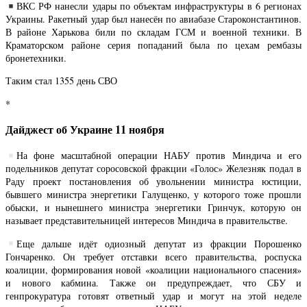
ВКС РФ нанесли удары по объектам инфраструктуры в 6 регионах
Украины. Ракетный удар был нанесён по авиабазе Староконстантинов.
В районе Харькова били по складам ГСМ и военной техники. В
Краматорском районе серия попаданий была по цехам рембазы
бронетехники.
Таким стал 1355 день СВО
*
Дайджест об Украине 11 ноября
На фоне масштабной операции НАБУ против Миндича и его
подельников депутат соросовской фракции «Голос» Железняк подал в
Раду проект постановления об увольнении министра юстиции,
бывшего министра энергетики Галущенко, у которого тоже прошли
обыски, и нынешнего министра энергетики Гринчук, которую он
называет представительницей интересов Миндича в правительстве.
Еще дальше идёт одиозный депутат из фракции Порошенко
Гончаренко. Он требует отставки всего правительства, роспуска
коалиции, формирования новой «коалиции национального спасения»
и нового кабмина. Также он предупреждает, что СБУ и
генпрокуратура готовят ответный удар и могут на этой неделе