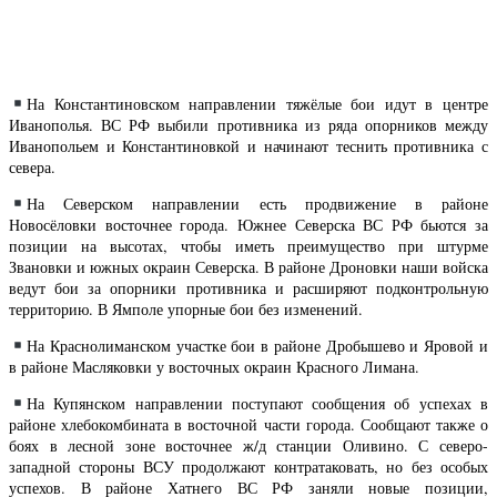
На Константиновском направлении тяжёлые бои идут в центре
Иванополья. ВС РФ выбили противника из ряда опорников между
Иванопольем и Константиновкой и начинают теснить противника с
севера.
На Северском направлении есть продвижение в районе
Новосёловки восточнее города. Южнее Северска ВС РФ бьются за
позиции на высотах, чтобы иметь преимущество при штурме
Звановки и южных окраин Северска. В районе Дроновки наши войска
ведут бои за опорники противника и расширяют подконтрольную
территорию. В Ямполе упорные бои без изменений.
На Краснолиманском участке бои в районе Дробышево и Яровой и
в районе Масляковки у восточных окраин Красного Лимана.
На Купянском направлении поступают сообщения об успехах в
районе хлебокомбината в восточной части города. Сообщают также о
боях в лесной зоне восточнее ж/д станции Оливино. С северо-
западной стороны ВСУ продолжают контратаковать, но без особых
успехов. В районе Хатнего ВС РФ заняли новые позиции,