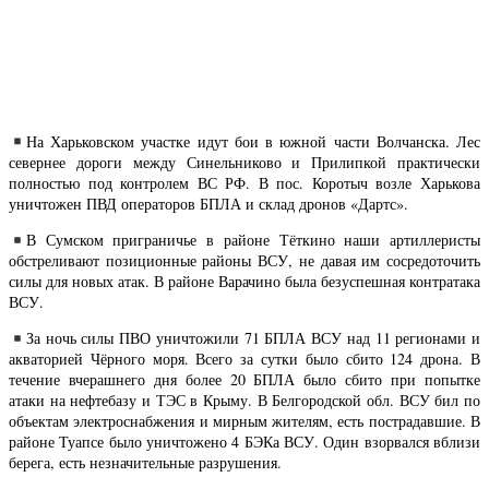
На Харьковском участке идут бои в южной части Волчанска. Лес
севернее дороги между Синельниково и Прилипкой практически
полностью под контролем ВС РФ. В пос. Коротыч возле Харькова
уничтожен ПВД операторов БПЛА и склад дронов «Дартс».
В Сумском приграничье в районе Тёткино наши артиллеристы
обстреливают позиционные районы ВСУ, не давая им сосредоточить
силы для новых атак. В районе Варачино была безуспешная контратака
ВСУ.
За ночь силы ПВО уничтожили 71 БПЛА ВСУ над 11 регионами и
акваторией Чёрного моря. Всего за сутки было сбито 124 дрона. В
течение вчерашнего дня более 20 БПЛА было сбито при попытке
атаки на нефтебазу и ТЭС в Крыму. В Белгородской обл. ВСУ бил по
объектам электроснабжения и мирным жителям, есть пострадавшие. В
районе Туапсе было уничтожено 4 БЭКа ВСУ. Один взорвался вблизи
берега, есть незначительные разрушения.