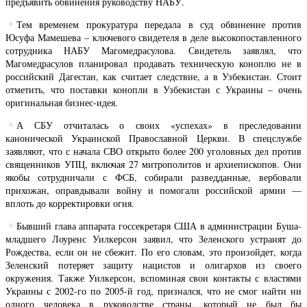
предъявить обвинения руководству НАБУ.
Тем временем прокуратура передала в суд обвинение против
Юсуфа Мамешева – ключевого свидетеля в деле высокопоставленного
сотрудника НАБУ Магомедрасулова. Свидетель заявлял, что
Магомедрасулов планировал продавать техническую коноплю не в
российский Дагестан, как считает следствие, а в Узбекистан. Стоит
отметить, что поставки конопли в Узбекистан с Украины – очень
оригинальная бизнес-идея.
А СБУ отчиталась о своих «успехах» в преследовании
канонической Украинской Православной Церкви. В спецслужбе
заявляют, что с начала СВО открыто более 200 уголовных дел против
священников УПЦ, включая 27 митрополитов и архиепископов. Они
якобы сотрудничали с ФСБ, собирали разведданные, вербовали
прихожан, оправдывали войну и помогали российской армии —
вплоть до корректировки огня.
Бывший глава аппарата госсекретаря США в администрации Буша-
младшего Лоуренс Уилкерсон заявил, что Зеленского устранят до
Рождества, если он не сбежит. По его словам, это произойдет, когда
Зеленский потеряет защиту нацистов и олигархов из своего
окружения. Также Уилкерсон, вспоминая свои контакты с властями
Украины с 2002-го по 2005-й год, признался, что не смог найти ни
одного человека в руководстве страны, который не был бы