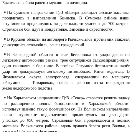
Брянского района ранены мужчина и женщина.
На Сумском направлении ГрВ «Север» зачищает лесные массивы,
продвигаясь в направлении Бачевска.
В Сумском районе наши
штурмовики продвинулись на девятнадцати участках до 700 метров.
Стрелковые бои идут в Кондратовке, Запселье и окрестностях.
В Курской области на автодороге Рыльск-Льгов противник атаковал
движущийся автомобиль, ранен гражданский.
В Белгородской области в селе Бессоновка от удара дрона по
легковому автомобилю ранены трое сотрудников сельхозпредприятия,
один скончался в больнице. В посёлке Разумное беспилотник нанёс
удар по движущемуся легковому автомобилю. Ранен водитель. В
Яковлевском округе электропоезд, следовавший по маршруту
«Разумное — Томаровка», сошёл с рельсов из-за повреждения
железнодорожного полотна
На Харьковском направлении ГрВ «Север» старается решить задачу
по расширению полосы безопасности в Харьковской области,
используя именно такую формулировку.
На Волчанском направлении
наши штурмовые подразделения продвинулись на двенадцати
участках до 950 метров. Стрелковые бои продолжаются в лесных
массивах Волчанского района, вдоль правого берега реки Волчья, а
также в Чайковке и Волоховке.