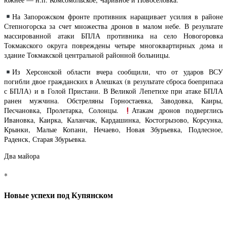
На Запорожском фронте противник наращивает усилия в районе
Степногорска за счет множества дронов в малом небе. В результате
массированной атаки БПЛА противника на село Новогоровка
Токмакского округа повреждены четыре многоквартирных дома и
здание Токмакской центральной районной больницы.
Из Херсонской области вчера сообщили, что от ударов ВСУ
погибли двое гражданских в Алешках (в результате сброса боеприпаса
с БПЛА) и в Голой Пристани. В Великой Лепетихе при атаке БПЛА
ранен мужчина. Обстреляны Горностаевка, Заводовка, Каиры,
Песчановка, Пролетарка, Солонцы.
Атакам дронов подверглись
Ивановка, Каирка, Каланчак, Кардашинка, Костогрызово, Корсунка,
Крынки, Малые Копани, Нечаево, Новая Збурьевка, Подлесное,
Раденск, Старая Збурьевка.
Два майора
*
Новые успехи под Купянском