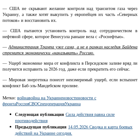
— США не скрывают желание контроля над транзитом газа через
Украину, а также хотят выкупить у европейцев их часть «Северных
потоков» и восстановить их.
— США пытаются установить контроль над сотрудничеством в
нефтяной сфере, которое Венесуэла раньше вела с «Роснефтью».
—
Администрация Трампа уже сама, а не в рамках наследия Байдена
стремится экономически «наказывать» Россию.
— Ущерб экономике мира от конфликта в Персидском заливе вряд ли
получится исправить за 2026 год, даже если прекратить его сейчас.
— Мировая энергетика понесет неизмеримый ущерб, если вспыхнет
конфликт Баб-эль-Мандебском проливе.
Метки:
война
война на Украине
новости
новости с
фронта
Россия
СВО
Спецоперация
Украина
Следующая публикация
Сила действия равна силе
противодействия
Предыдущая публикация
14.05.2026 Сводка и карта боевых
действий на Украине сегодня.