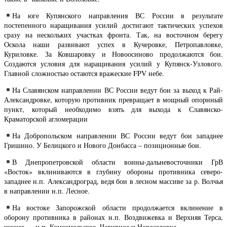
На юге Купянского направления ВС России в результате
постепенного наращивания усилий достигают тактических успехов
сразу на нескольких участках фронта. Так, на восточном берегу
Оскола наши развивают успех в Кучеровке, Петропавловке,
Куриловке. За Ковшаровку и Новоосиново продолжаются бои.
Создаются условия для наращивания усилий у Купянск-Узлового.
Главной сложностью остаются вражеские FPV небе.
На Славянском направлении ВС России ведут бои за выход к Рай-
Александровке, которую противник превращает в мощный опорнный
пункт, который необходимо взять для выхода к Славянско-
Краматорской агломерации
На Добропольском направлении ВС России ведут бои западнее
Гришино. У Белицкого и Нового Донбасса – позиционные бои.
В Днепропетровской области воины-дальневосточники ГрВ
«Восток» вклиниваются в глубину обороны противника северо-
западнее н.п. Александроград, ведя бои в лесном массиве за р. Волчья
в направлении н.п. Лесное.
На востоке Запорожской области продолжается вклинение в
оборону противника в районах н.п. Воздвижевка и Верхняя Терса,
южнее — н.п. Комсомольское, Чаривное и Новоселовка.