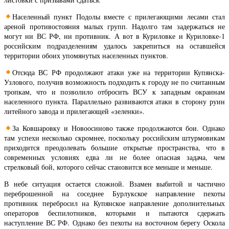
Населенный пункт Подолы вместе с прилегающими лесами стал
ареной противостояния малых групп. Надолго там задержаться не
могут ни ВС РФ, ни противник. А вот в Куриловке и Куриловке-1
российским подразделениям удалось закрепиться на оставшейся
территории обоих упомянутых населенных пунктов.
Отсюда ВС РФ продолжают атаки уже на территории Купянска-
Узлового, получив возможность подходить к городу не по считанным
тропкам, что и позволило отбросить ВСУ к западным окраинам
населенного пункта. Параллельно развиваются атаки в сторону руин
литейного завода и прилегающей «зеленки».
За Ковшаровку и Новоосиново также продолжаются бои. Однако
там успехи несколько скромнее, поскольку российским штурмовикам
приходится преодолевать большие открытые пространства, что в
современных условиях едва ли не более опасная задача, чем
стрелковый бой, которого сейчас становится все меньше и меньше.
В небе ситуация остается сложной. Взамен выбитой и частично
переброшенной на соседнее Бурлукское направление пехоты
противник перебросил на Купянское направление дополнительных
операторов беспилотников, которыми и пытаются сдержать
наступление ВС РФ. Однако без пехоты на восточном берегу Оскола