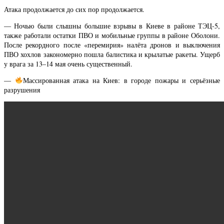
Атака продолжается до сих пор продолжается.
— Ночью были слышны большие взрывы в Киеве в районе ТЭЦ‑5,
также работали остатки ПВО и мобильные группы в районе Оболони.
После рекордного после «перемирия» налёта дронов и выключения
ПВО хохлов закономерно пошла балистика и крылатые ракеты. Ущерб
у врага за 13–14 мая очень существенный.
—
Массированная атака на Киев: в городе пожары и серьёзные
разрушения