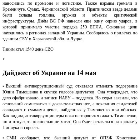
наносились по промзоне и логистике. Также взрывы гремели в
Кременчуге, Сумах, Черниговской области. Практически везде целями
были склады топлива, оружия и объекты критической
инфраструктуры. Днём ВС РФ нанесли ещё одну серию ударов, в
которой принимало участие порядка 250 БПЛА. Основные цели
находились в регионах западной Украины. Сообщалось о прилётах по
зданиям СБУ в Харьковской обл. и Луцке.
Таким стал 1540 день СВО
*
Дайджест об Украине на 14 мая
▫️Высший антикоррупционный суд отказался отменять подозрение
Юлии Тимошенко в скупке голосов депутатов. Она утверждает, что
дело сфабриковано, а записи НАБУ – подделка. Но судьи заявили, что
оснований сомневаться в доказательствах нет, а показания свидетелей
совпадают с суммами денег, найденных у Тимошенко при обысках.
Как видим, антикоррупционеры пока не торопятся сажать Тимошенко,
но и отпускать полностью не хотят. Она будет оставаться на крючке у
Пинчука и соросят.
▫️СМИ сообщают, что бывший депутат от ОПЗЖ Христенко,