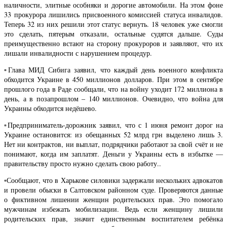
наличности, элитные особняки и дорогие автомобили. На этом фоне
33 прокурора лишились присвоенного комиссией статуса инвалидов.
Теперь 32 из них решили этот статус вернуть. 18 человек уже смогли
это сделать, пятерым отказали, остальные судятся дальше. Суды
преимущественно встают на сторону прокуроров и заявляют, что их
лишали инвалидности с нарушением процедур.
▫️Глава МИД Сибига заявил, что каждый день военного конфликта
обходится Украине в 450 миллионов долларов. При этом в сентябре
прошлого года в Раде сообщали, что на войну уходит 172 миллиона в
день, а в позапрошлом – 140 миллионов. Очевидно, что война для
Украины обходится недёшево.
▫️Предприниматель-дорожник заявил, что с 1 июня ремонт дорог на
Украине остановится: из обещанных 52 млрд грн выделено лишь 3.
Нет ни контрактов, ни выплат, подрядчики работают за свой счёт и не
понимают, когда им заплатят. Деньги у Украины есть в избытке —
правительству просто нужно сделать свою работу..
▫️Сообщают, что в Харькове силовики задержали нескольких адвокатов
и провели обыски в Салтовском районном суде. Проверяются данные
о фиктивном лишении женщин родительских прав. Это помогало
мужчинам избежать мобилизации. Ведь если женщину лишили
родительских прав, значит единственным воспитателем ребёнка