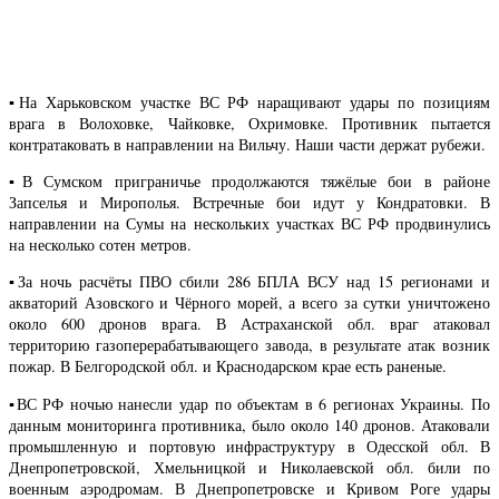
▪️На Харьковском участке ВС РФ наращивают удары по позициям
врага в Волоховке, Чайковке, Охримовке. Противник пытается
контратаковать в направлении на Вильчу. Наши части держат рубежи.
▪️В Сумском приграничье продолжаются тяжёлые бои в районе
Запселья и Мирополья. Встречные бои идут у Кондратовки. В
направлении на Сумы на нескольких участках ВС РФ продвинулись
на несколько сотен метров.
▪️За ночь расчёты ПВО сбили 286 БПЛА ВСУ над 15 регионами и
акваторий Азовского и Чёрного морей, а всего за сутки уничтожено
около 600 дронов врага. В Астраханской обл. враг атаковал
территорию газоперерабатывающего завода, в результате атак возник
пожар. В Белгородской обл. и Краснодарском крае есть раненые.
▪️ВС РФ ночью нанесли удар по объектам в 6 регионах Украины. По
данным мониторинга противника, было около 140 дронов. Атаковали
промышленную и портовую инфраструктуру в Одесской обл. В
Днепропетровской, Хмельницкой и Николаевской обл. били по
военным аэродромам. В Днепропетровске и Кривом Роге удары