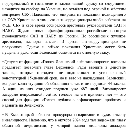
подозреваемый в госизмене и заключивший сделку со следствием,
находится на свободе на Украине, но остаётся под охраной и жёстким
контролем СБУ. Напомню, что, опираясь на показания похищенного
из ОАЭ Христенко о том, что антикоррупционеры якобы работают на
ФСБ, СБУ в свое время собиралось арестовать руководителей САП и
НАБУ. Ждали только сфальфицированные российские паспорта
руководителей САП и НАБУ из России. Но российских жуликов
арестовали, паспорта изъяли. И ареста антикоррупционеров не
получилось. Однако и сейчас показания Христенко могут быть
пущены в дело, если Зеленский осмелится на ответную атаку.
▫️Депутат от фракции «Голос» Лозинский внёс законопроект, которым
предлагает позволить главе Верховной Рады вводить в действие
законы, которые президент не подписывает в установленный
конституцией 15-дневный срок, но и вето не накладывает. Зеленский,
вопреки конституционной обязанности, так и не подписал 44 закона.
А один из них ожидает подписи уже 687 дней. Законопроект
заведомо непроходной, сейчас голосов на его принятие нет — это
способ для фракции «Голос» публично зафиксировать проблему и
надавить на Зеленского.
▫️В Хмельницкой области прокуроры оспаривают в судах отмену
инвалидности. Напомню, что в октябре 2024 года там задержали главу
областной медкомиссии, у которой нашли миллионы долларов