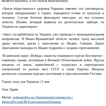
является мужчина, и его нельзя мобилизовать.
▫️Центр общественного здоровья Украины заявляет, что хантавирусы,
которые обнаруживают в стране, передаются только от грызунов к
человеку. Случаи болезни фиксируют ежегодно, но она успешно
лечится. Штамм, который выявили на аргентинском лайнере, на
Украине не циркулирует.
▫️Завоз гастарбайтеров на Украину уже приводит к межнациональным
конфликтам. В Ивано-Франковской области засняли сцену массовой
драки местных цыган с приезжими из Индии. Смешно. Давно
приехавшие выходцы из Индии подрались с недавно приехавшими.
▫️В киевском парке «Победа» нацисты осквернили курган Бессмертия –
памятник героям, погибшим в Великой Отечественной войне. Курган
насыпан из земли, привезённой с солдатских и партизанских
захоронений из разных мест СССР и стран Европы. Вандалы
расписали основание кургана свастиками и прославлениями Гитлера.
Таким стало для Украины 13 мая
Олег Царёв
Метки:
война
война на Украине
новости
новости с
фронта
Россия
СВО
Спецоперация
Украина