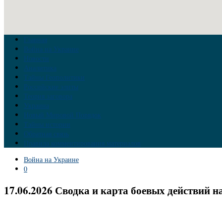
Главная
Война на Украине
Новости
Аналитика
Тайны Геополитики
Российские элиты
Теория заговора
Украина
Новый Мировой Порядок
Тайны истории
Обратная связь
Правила комментирования материалов
Война на Украине
0
17.06.2026 Сводка и карта боевых действий н