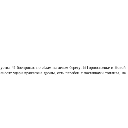
устил 41 боеприпас по сёлам на левом берегу. В Горностаевке и Новой
носят удары вражеские дроны, есть перебои с поставками топлива, на