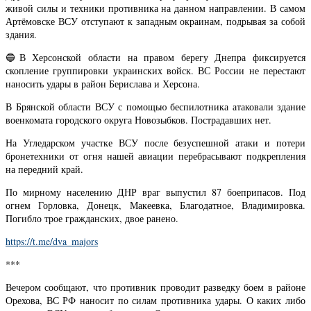
живой силы и техники противника на данном направлении. В самом
Артёмовске ВСУ отступают к западным окраинам, подрывая за собой
здания.
🔵В Херсонской области на правом берегу Днепра фиксируется
скопление группировки украинских войск. ВС России не перестают
наносить удары в район Берислава и Херсона.
В Брянской области ВСУ с помощью беспилотника атаковали здание
военкомата городского округа Новозыбков. Пострадавших нет.
На Угледарском участке ВСУ после безуспешной атаки и потери
бронетехники от огня нашей авиации перебрасывают подкрепления
на передний край.
По мирному населению ДНР враг выпустил 87 боеприпасов. Под
огнем Горловка, Донецк, Макеевка, Благодатное, Владимировка.
Погибло трое гражданских, двое ранено.
https://t.me/dva_majors
***
Вечером сообщают, что противник проводит разведку боем в районе
Орехова, ВС РФ наносит по силам противника удары. О каких либо