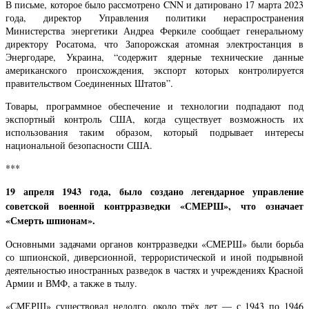
В письме, которое было рассмотрено CNN и датировано 17 марта 2023
года, директор Управления политики нераспространения
Министерства энергетики Андреа Феркиле сообщает генеральному
директору Росатома, что Запорожская атомная электростанция в
Энергодаре, Украина, “содержит ядерные технические данные
американского происхождения, экспорт которых контролируется
правительством Соединенных Штатов”.
Товары, программное обеспечение и технологии подпадают под
экспортный контроль США, когда существует возможность их
использования таким образом, который подрывает интересы
национальной безопасности США.
***
19 апреля 1943 года, было создано легендарное управление
советской военной контрразведки «СМЕРШ», что означает
«Смерть шпионам».
Основными задачами органов контрразведки «СМЕРШ» были борьба
со шпионской, диверсионной, террористической и иной подрывной
деятельностью иностранных разведок в частях и учреждениях Красной
Армии и ВМФ, а также в тылу.
«СМЕРШ» существовал недолго, около трёх лет — с 1943 по 1946