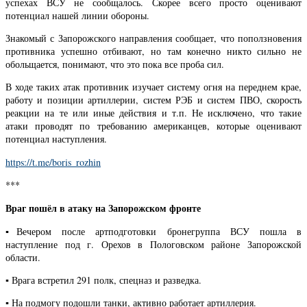
успехах ВСУ не сообщалось. Скорее всего просто оценивают
потенциал нашей линии обороны.
Знакомый с Запорожского направления сообщает, что поползновения
противника успешно отбивают, но там конечно никто сильно не
обольщается, понимают, что это пока все проба сил.
В ходе таких атак противник изучает систему огня на переднем крае,
работу и позиции артиллерии, систем РЭБ и систем ПВО, скорость
реакции на те или иные действия и т.п. Не исключено, что такие
атаки проводят по требованию американцев, которые оценивают
потенциал наступления.
https://t.me/boris_rozhin
***
Враг пошёл в атаку на Запорожском фронте
▪️Вечером после артподготовки бронегруппа ВСУ пошла в
наступление под г. Орехов в Пологовском районе Запорожской
области.
▪️ Врага встретил 291 полк, спецназ и разведка.
▪️ На подмогу подошли танки, активно работает артиллерия.