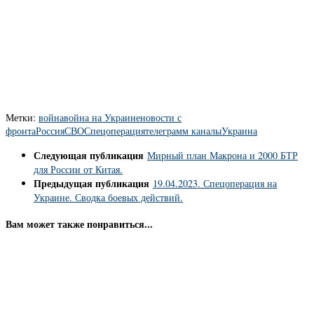
Метки:
война
война на Украине
новости с
фронта
Россия
СВО
Спецоперация
телеграмм каналы
Украина
Следующая публикация
Мирный план Макрона и 2000 БТР
для России от Китая.
Предыдущая публикация
19.04.2023. Спецоперация на
Украине. Сводка боевых действий.
Вам может также понравиться...