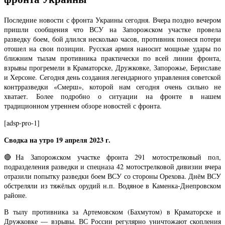
Последние новости с фронта Украины сегодня. Вчера поздно вечером
пришли сообщения что ВСУ на Запорожском участке провела
разведку боем, бой длился несколько часов, противник понеся потери
отошел на свои позиции. Русская армия наносит мощные удары по
ближним тылам противника практически по всей линии фронта,
взрывы прогремели в Краматорске, Дружковке, Запорожье, Бериславе
и Херсоне. Сегодня день создания легендарного управления советской
контрразведки «Смерш», которой нам сегодня очень сильно не
хватает. Более подробно о ситуации на фронте в нашем
традиционном утреннем обзоре новостей с фронта.
[adsp-pro-1]
Сводка на утро 19 апреля 2023 г.
🔴На Запорожском участке фронта 291 мотострелковый пол,
подразделения разведки и спецназа 42 мотострелковой дивизии вчера
отразили попытку разведки боем ВСУ со стороны Орехова. Днём ВСУ
обстреляли из тяжёлых орудий н.п. Водяное в Каменка-Днепровском
районе.
В тылу противника за Артемовском (Бахмутом) в Краматорске и
Дружковке — взрывы. ВС России регулярно уничтожают скопления