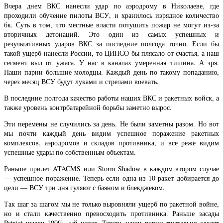
Вчера днем ВКС нанесли удар по аэродрому в Николаеве, где
проходили обучение пилоты ВСУ, и хранилось изрядное количество
бк. Суть в том, что местные власти потушить пожар не могут из-за
вторичных детонаций. Это один из самых успешных и
результативных ударов ВКС за последние полгода точно. Если бы
такой ущерб нанесли России, то ЦИПСО бы плясало от счастья, а наш
сегмент выл от ужаса. У нас в каналах умеренная тишина. А зря.
Наши парни большие молодцы. Каждый день по такому попаданию,
через месяц ВСУ будут луками и стрелами воевать.
В последние полгода качество работы наших ВКС и ракетных войск, а
также уровень контрбатарейной борьбы заметно вырос.
Эти перемены не случились за день. Не были заметны разом. Но вот
мы почти каждый день видим успешное поражение ракетных
комплексов, аэродромов и складов противника, и все реже видим
успешные удары по собственным объектам.
Раньше прилет ATACMS или Storm Shadow в каждом втором случае
— успешное поражение. Теперь если одна из 10 ракет добирается до
цели — ВСУ три дня гуляют с баяном и блекджеком.
Так шаг за шагом мы не только выровняли ущерб по ракетной войне,
но и стали качественно превосходить противника. Раньше засады
Patriot имели 100% -ый успех. Теперь наши парни тщательно следят