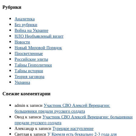
Рубрики
Аналитика
Без рубрики
Война на Украине
НЛО Необъявленый визит
Новости
Новый Мировой Порядок
Просветленные
Российские элиты
Тайны Геополитики
Тайны истории
Теория заговора
Украина
Свежие комментарии
admin
к записи
Участник СВО Алексей Верещагин:
большевики предали русского солдата
Овод
к записи
Участник СВО Алексей Верещагин: большевики
предали русского солдата
Александр
к записи
Турецкое наступление
Светлая
к записи
У Кремля есть буквально 2-3 года для