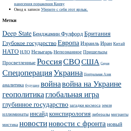
нанесения поражения Киеву
Овод
к записи
Уберите с себя этот ярлык.
Метки
Deep State
Британия
Бенджамин Фулфорд
Европа
Глубокое государство
Израиль
Иран
Китай
НАТО
Незыгарь
Непознанное
НЛО
Пришельцы
Россия
СВО
США
Просветленные
Сирия
Украина
Спецоперация
Центральная Азия
война
война на Украине
аналитика
будущее
геополитика
глобальная игра
глубинное государство
загадки космоса
земля
конспирология
инсайд
иллюминаты
либералы
мигранты
новости
новости с фронта
новый
мистика