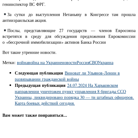
генинспектор ВС ФРГ.
За сутки до выступления Нетаньяху в Конгрессе там прошла
антиизраильская акция.
Послы, представляющие 27 государств — членов Евросоюза
встретятся в среду для обсуждения предложения Еврокомиссии
о «бессрочной иммобилизации» активов Банка России
Вот такие утренние новости.
Метки:
война
война на Украине
новости
Россия
СВО
Украина
Следующая публикация
Виноват ли Ульянов-Ленин в
развязывании гражданской войны
Предыдущая публикация
24.07.2024 На Харьковском
направлении уничтожен пункт управления 8 бригады ССО
Украины, ликвидировано порядка 30 — ти штабных офицеров.
Карта боевых действий сегодня.
Вам может также понравиться...