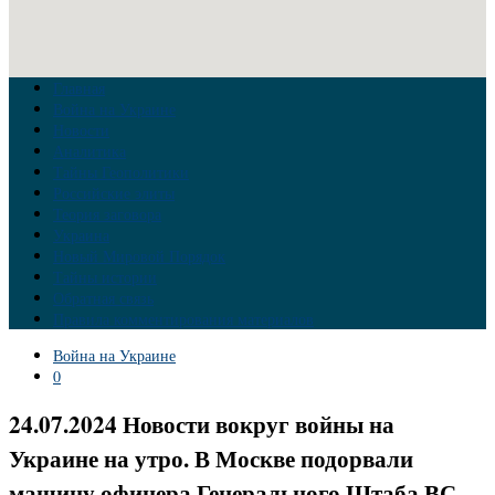
Главная
Война на Украине
Новости
Аналитика
Тайны Геополитики
Российские элиты
Теория заговора
Украина
Новый Мировой Порядок
Тайны истории
Обратная связь
Правила комментирования материалов
Война на Украине
0
24.07.2024 Новости вокруг войны на
Украине на утро. В Москве подорвали
машину офицера Генерального Штаба ВС