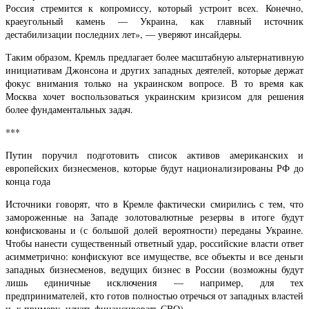
Россия стремится к копромиссу, который устроит всех. Конечно,
краеугольный камень — Украина, как главный источник
дестабилизации последних лет», — уверяют инсайдеры.
Таким образом, Кремль предлагает более масштабную альтернативную
инициативам Джонсона и других западных деятелей, которые держат
фокус внимания только на украинском вопросе. В то время как
Москва хочет воспользоваться украинским кризисом для решения
более фундаментальных задач.
***
Путин поручил подготовить список активов американских и
европейских бизнесменов, которые будут национализированы РФ до
конца года
Источники говорят, что в Кремле фактически смирились с тем, что
замороженные на Западе золотовалютные резервы в итоге будут
конфискованы и (с большой долей вероятности) переданы Украине.
Чтобы нанести существенный ответный удар, российские власти ответ
асимметрично: конфискуют все имуществе, все объекты и все деньги
западных бизнесменов, ведущих бизнес в России (возможны будут
лишь единичные исключения — например, для тех
предпринимателей, кто готов полностью отречься от западных властей
и, к примеру, начать финансировать СВО).