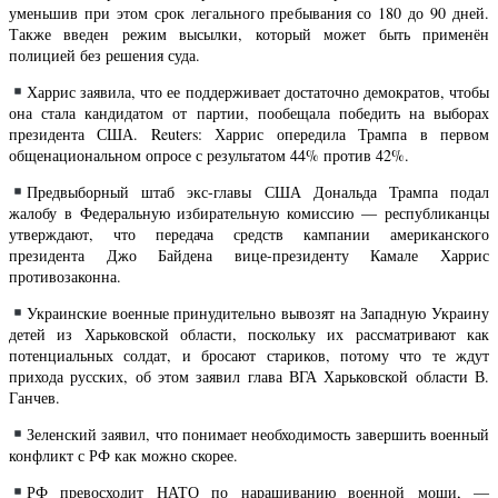
уменьшив при этом срок легального пребывания со 180 до 90 дней.
Также введен режим высылки, который может быть применён
полицией без решения суда.
Харрис заявила, что ее поддерживает достаточно демократов, чтобы
она стала кандидатом от партии, пообещала победить на выборах
президента США. Reuters: Харрис опередила Трампа в первом
общенациональном опросе с результатом 44% против 42%.
Предвыборный штаб экс-главы США Дональда Трампа подал
жалобу в Федеральную избирательную комиссию — республиканцы
утверждают, что передача средств кампании американского
президента Джо Байдена вице-президенту Камале Харрис
противозаконна.
Украинские военные принудительно вывозят на Западную Украину
детей из Харьковской области, поскольку их рассматривают как
потенциальных солдат, и бросают стариков, потому что те ждут
прихода русских, об этом заявил глава ВГА Харьковской области В.
Ганчев.
Зеленский заявил, что понимает необходимость завершить военный
конфликт с РФ как можно скорее.
РФ превосходит НАТО по наращиванию военной мощи, —