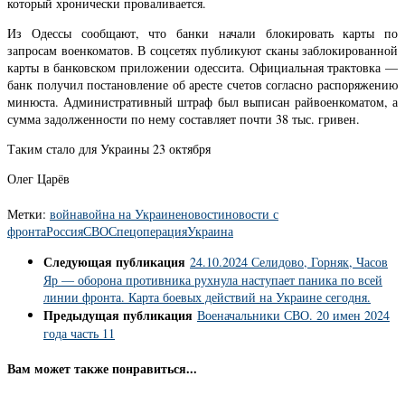
который хронически проваливается.
Из Одессы сообщают, что банки начали блокировать карты по
запросам военкоматов. В соцсетях публикуют сканы заблокированной
карты в банковском приложении одессита. Официальная трактовка —
банк получил постановление об аресте счетов согласно распоряжению
минюста. Административный штраф был выписан райвоенкоматом, а
сумма задолженности по нему составляет почти 38 тыс. гривен.
Таким стало для Украины 23 октября
Олег Царёв
Метки:
война
война на Украине
новости
новости с
фронта
Россия
СВО
Спецоперация
Украина
Следующая публикация
24.10.2024 Селидово, Горняк, Часов
Яр — оборона противника рухнула наступает паника по всей
линии фронта. Карта боевых действий на Украине сегодня.
Предыдущая публикация
Военачальники СВО. 20 имен 2024
года часть 11
Вам может также понравиться...