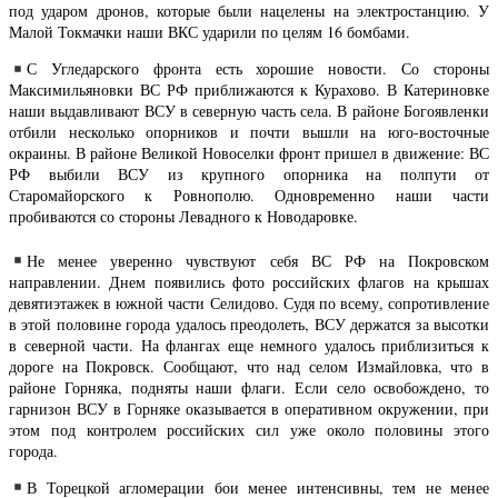
под ударом дронов, которые были нацелены на электростанцию. У
Малой Токмачки наши ВКС ударили по целям 16 бомбами.
С Угледарского фронта есть хорошие новости. Со стороны
Максимильяновки ВС РФ приближаются к Курахово. В Катериновке
наши выдавливают ВСУ в северную часть села. В районе Богоявленки
отбили несколько опорников и почти вышли на юго-восточные
окраины. В районе Великой Новоселки фронт пришел в движение: ВС
РФ выбили ВСУ из крупного опорника на полпути от
Старомайорского к Ровнополю. Одновременно наши части
пробиваются со стороны Левадного к Новодаровке.
Не менее уверенно чувствуют себя ВС РФ на Покровском
направлении. Днем появились фото российских флагов на крышах
девятиэтажек в южной части Селидово. Судя по всему, сопротивление
в этой половине города удалось преодолеть, ВСУ держатся за высотки
в северной части. На флангах еще немного удалось приблизиться к
дороге на Покровск. Сообщают, что над селом Измайловка, что в
районе Горняка, подняты наши флаги. Если село освобождено, то
гарнизон ВСУ в Горняке оказывается в оперативном окружении, при
этом под контролем российских сил уже около половины этого
города.
В Торецкой агломерации бои менее интенсивны, тем не менее