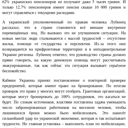
62% украинских пенсионеров не получают даже 5 тысяч гривен. И
только 12,7% пенсионеров имеют пенсии свыше 10 000 гривен и
могут справляться с текущими расходами.
А украинский уполномоченный по правам человека Лубинец
рассказал, что в стране становится всё меньше внутренне
перемещённых лиц. Но вызвано это не улучшением ситуации. На
новых местах люди сталкиваются с массой трудностей – отсутствие
жилья, помощи от государства и перспектив. Из-за этого они
возвращаются на прифронтовые территории и в неподконтрольные
Украине регионы. Лубинец отметил, что руководство страны должно
прямо говорить, на какую денежную помощь могут рассчитывать
эвакуированные, так как сейчас эта ситуация вызывает серьёзное
беспокойство.
Кабмин Украины принял постановление о повторной проверке
предприятий, которые имеют право на бронирование. По итогам
проверок это право у многих могут отобрать. Грантовых организаций,
которые могут бронировать до 100% сотрудников, это касаться не
будет. По словам источников, властями поставлена задача уменьшить
число забронированных работников на миллион человек, чтобы
лишившихся брони можно было мобилизовать. Это нанесёт
сильнейший удар по украинской экономике, которая и так испытывает
трудности. Но главная установка – выполнить план по мобилизации,