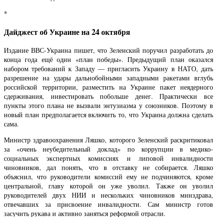
*
Дайджест об Украине на 24 октября
Издание ВВС-Украина пишет, что Зеленский поручил разработать до
конца года ещё один «план победы». Предыдущий план оказался
набором требований к Западу — пригласить Украину в НАТО, дать
разрешение на удары дальнобойными западными ракетами вглубь
российской территории, разместить на Украине пакет неядерного
сдерживания, инвестировать побольше денег. Практически все
пункты этого плана не вызвали энтузиазма у союзников. Поэтому в
новый план предполагается включить то, что Украина должна сделать
сама.
Министр здравоохранения Ляшко, которого Зеленский раскритиковал
за «очень неубедительный доклад» по коррупции в медико-
социальных экспертных комиссиях и липовой инвалидности
чиновников, дал понять, что в отставку не собирается. Ляшко
объяснил, что руководители комиссий ему не подчиняются, кроме
центральной, главу которой он уже уволил. Также он уволил
руководителей двух НИИ и нескольких чиновников минздрава,
отвечавших за присвоение инвалидности. Сам министр готов
засучить рукава и активно заняться реформой отрасли.