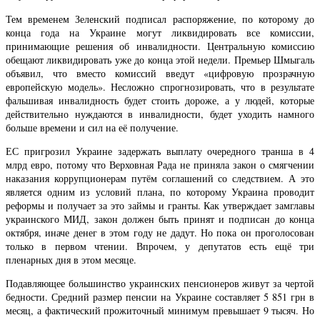
Тем временем Зеленский подписал распоряжение, по которому до
конца года на Украине могут ликвидировать все комиссии,
принимающие решения об инвалидности. Центральную комиссию
обещают ликвидировать уже до конца этой недели. Премьер Шмыгаль
объявил, что вместо комиссий введут «цифровую прозрачную
европейскую модель». Несложно спрогнозировать, что в результате
фальшивая инвалидность будет стоить дороже, а у людей, которые
действительно нуждаются в инвалидности, будет уходить намного
больше времени и сил на её получение.
ЕС пригрозил Украине задержать выплату очередного транша в 4
млрд евро, потому что Верховная Рада не приняла закон о смягчении
наказания коррупционерам путём соглашений со следствием. А это
является одним из условий плана, по которому Украина проводит
реформы и получает за это займы и гранты. Как утверждает замглавы
украинского МИД, закон должен быть принят и подписан до конца
октября, иначе денег в этом году не дадут. Но пока он проголосован
только в первом чтении. Впрочем, у депутатов есть ещё три
пленарных дня в этом месяце.
Подавляющее большинство украинских пенсионеров живут за чертой
бедности. Средний размер пенсии на Украине составляет 5 851 грн в
месяц, а фактический прожиточный минимум превышает 9 тысяч. Но