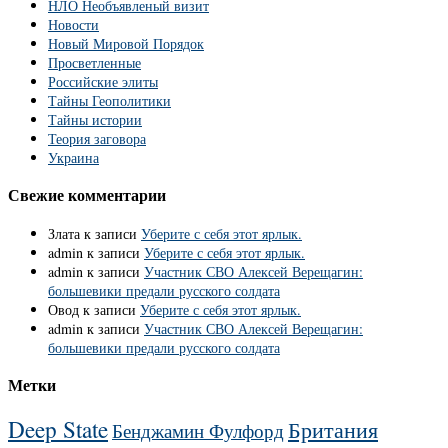
НЛО Необъявленый визит
Новости
Новый Мировой Порядок
Просветленные
Российские элиты
Тайны Геополитики
Тайны истории
Теория заговора
Украина
Свежие комментарии
Злата
к записи
Уберите с себя этот ярлык.
admin
к записи
Уберите с себя этот ярлык.
admin
к записи
Участник СВО Алексей Верещагин:
большевики предали русского солдата
Овод
к записи
Уберите с себя этот ярлык.
admin
к записи
Участник СВО Алексей Верещагин:
большевики предали русского солдата
Метки
Deep State
Британия
Бенджамин Фулфорд