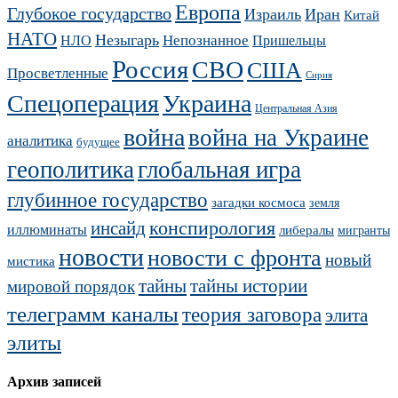
Европа
Глубокое государство
Израиль
Иран
Китай
НАТО
Незыгарь
Непознанное
НЛО
Пришельцы
Россия
СВО
США
Просветленные
Сирия
Украина
Спецоперация
Центральная Азия
война
война на Украине
аналитика
будущее
геополитика
глобальная игра
глубинное государство
загадки космоса
земля
конспирология
инсайд
иллюминаты
либералы
мигранты
новости
новости с фронта
новый
мистика
тайны
тайны истории
мировой порядок
телеграмм каналы
теория заговора
элита
элиты
Архив записей