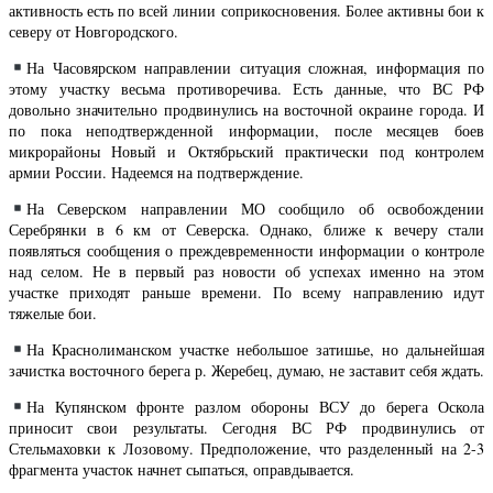
активность есть по всей линии соприкосновения. Более активны бои к
северу от Новгородского.
На Часовярском направлении ситуация сложная, информация по
этому участку весьма противоречива. Есть данные, что ВС РФ
довольно значительно продвинулись на восточной окраине города. И
по пока неподтвержденной информации, после месяцев боев
микрорайоны Новый и Октябрьский практически под контролем
армии России. Надеемся на подтверждение.
На Северском направлении МО сообщило об освобождении
Серебрянки в 6 км от Северска. Однако, ближе к вечеру стали
появляться сообщения о преждевременности информации о контроле
над селом. Не в первый раз новости об успехах именно на этом
участке приходят раньше времени. По всему направлению идут
тяжелые бои.
На Краснолиманском участке небольшое затишье, но дальнейшая
зачистка восточного берега р. Жеребец, думаю, не заставит себя ждать.
На Купянском фронте разлом обороны ВСУ до берега Оскола
приносит свои результаты. Сегодня ВС РФ продвинулись от
Стельмаховки к Лозовому. Предположение, что разделенный на 2-3
фрагмента участок начнет сыпаться, оправдывается.