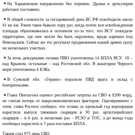
На Харьковском направлении без перемен. Дроны и артиллерия
работают постоянно.
В общей сложности за сегодняшний день ВС РФ освободили около
41 кв км. Ранее такое бывало пару раз, когда почти вся освобожденная
площадь образовывалась в основном из-за того, что ВСУ покидали
территорию, где они могли бы быть окружены, вроде кармана под
Невельским. Сейчас же это результат продвижения нашей армии сразу
на нескольких участках.
За ночь дежурными силами ПВО уничтожены 14 БПЛА ВСУ, 10 –
над Крымом, остальные – над Ростовской обл. В акватории Черного
моря уничтожены 4 БЭКа.
В Сумской обл. «Герани» поразили ПВД врага и склад с
боеприпасами.
Глава Пентагона оценил российские затраты на СВО в $200 млрд,
не считая потерь от макроэкономических факторов. Одновременно с
этим, глава Ростеха сообщил, что только за прошлый год корпорация
нарастила выпуск танковых снарядов в 30 раз, артиллерийских
снарядов – в 6 раз, в несколько раз – РСЗО и ТОС, а до конца года
пообещал нарастить в 3 раза поставки БПЛА.
Таким стал 973 день СВО