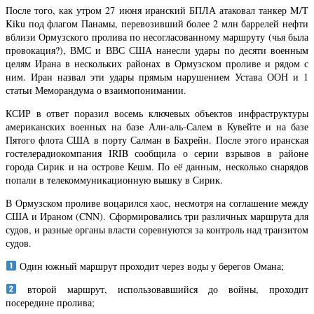
После того, как утром 27 июня иранский БПЛА атаковал танкер M/T
Kiku под флагом Панамы, перевозивший более 2 млн баррелей нефти
вблизи Ормузского пролива по несогласованному маршруту (чья была
провокация?), ВМС и ВВС США нанесли удары по десяти военным
целям Ирана в нескольких районах в Ормузском проливе и рядом с
ним. Иран назвал эти удары прямым нарушением Устава ООН и 1
статьи Меморандума о взаимопонимании.
КСИР в ответ поразил восемь ключевых объектов инфраструктуры
американских военных на базе Али-аль-Салем в Кувейте и на базе
Пятого флота США в порту Салман в Бахрейн. После этого иранская
гостелерадиокомпания IRIB сообщила о серии взрывов в районе
города Сирик и на острове Кешм. По её данным, несколько снарядов
попали в телекоммуникационную вышку в Сирик.
В Ормузском проливе воцарился хаос, несмотря на соглашение между
США и Ираном (CNN). Сформировались три различных маршрута для
судов, и разные органы власти соревнуются за контроль над транзитом
судов.
Один южный маршрут проходит через воды у берегов Омана;
второй маршрут, использовавшийся до войны, проходит
посередине пролива;