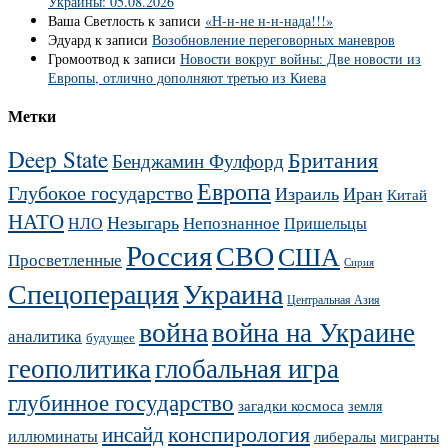
Украины: 05.08.2026
Ваша Светлость
к записи
«Н-н-не н-н-нада!!!»
Эдуард
к записи
Возобновление переговорных маневров
Громоотвод
к записи
Новости вокруг войны: Две новости из
Европы, отлично дополняют третью из Киева
Метки
Deep State
Британия
Бенджамин Фулфорд
Европа
Глубокое государство
Израиль
Иран
Китай
НАТО
Незыгарь
Непознанное
НЛО
Пришельцы
Россия
СВО
США
Просветленные
Сирия
Украина
Спецоперация
Центральная Азия
война
война на Украине
аналитика
будущее
геополитика
глобальная игра
глубинное государство
загадки космоса
земля
конспирология
инсайд
иллюминаты
либералы
мигранты