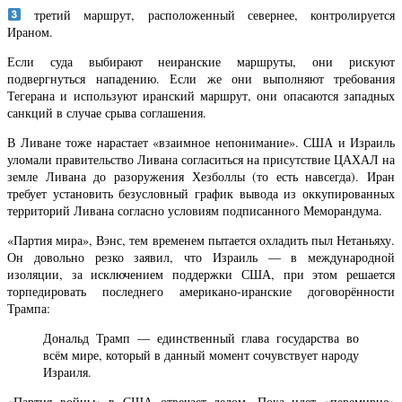
третий маршрут, расположенный севернее, контролируется
Ираном.
Если суда выбирают неиранские маршруты, они рискуют
подвергнуться нападению. Если же они выполняют требования
Тегерана и используют иранский маршрут, они опасаются западных
санкций в случае срыва соглашения.
В Ливане тоже нарастает «взаимное непонимание». США и Израиль
уломали правительство Ливана согласиться на присутствие ЦАХАЛ на
земле Ливана до разоружения Хезболлы (то есть навсегда). Иран
требует установить безусловный график вывода из оккупированных
территорий Ливана согласно условиям подписанного Меморандума.
«Партия мира», Вэнс, тем временем пытается охладить пыл Нетаньяху.
Он довольно резко заявил, что Израиль — в международной
изоляции, за исключением поддержки США, при этом решается
торпедировать последнего американо-иранские договорённости
Трампа:
Дональд Трамп — единственный глава государства во
всём мире, который в данный момент сочувствует народу
Израиля.
«Партия войны» в США отвечает делом. Пока идет «перемирие»