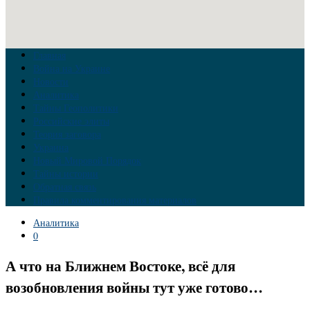
Главная
Война на Украине
Новости
Аналитика
Тайны Геополитики
Российские элиты
Теория заговора
Украина
Новый Мировой Порядок
Тайны истории
Обратная связь
Правила комментирования материалов
Аналитика
0
А что на Ближнем Востоке, всё для
возобновления войны тут уже готово…