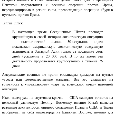
Пентагон подготовился к военной операции против Ирана,
передислоцировав в регион силы, превосходящие операцию «Буря в
пустыне» против Ирака.
Tehran Times:
В настоящее время Соединенные Штаты проводят
крупнейшую в своей истории логистическую операцию
— статистический анализ. 30-секундное видео
показывает американскую логистическую воздушную
активность в Западной Азии только за последние семь
дней (ускорение в 20 000 раз). В то же время эта
деятельность продолжается круглосуточно в течение 76
дней.
Американские военные не тратят миллиарды долларов на пустые
угрозы или демонстративные маневры. Все это указывает на
готовность к упреждающему удару и, возможно, началу наземной
операции.
Итак, палец уже на спусковом крючке — США ожидают «ответа» на
негласный ультиматум Пекину. Поскольку именно Китай является
реальным архитектором мирного соглашения Ирана и США, и Трамп
изображает из себя миротворца на Ближнем Востоке, именно для