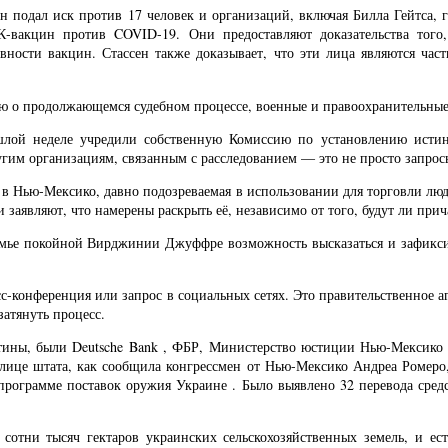
н подал иск против 17 человек и организаций, включая Билла Гейтса, г
акцин против COVID-19. Они предоставляют доказательства того,
вности вакцин. Стассен также доказывает, что эти лица являются час
 о продолжающемся судебном процессе, военные и правоохранительные 
лой неделе учредили собственную Комиссию по установлению истин
угим организациям, связанным с расследованием — это не просто запрос
в Нью-Мексико, давно подозреваемая в использовании для торговли людь
 заявляют, что намерены раскрыть её, независимо от того, будут ли прич
семье покойной Вирджинии Джуффре возможность высказаться и зафикс
есс-конференция или запрос в социальных сетях. Это правительственное 
затянуть процесс.
тины, были Deutsche Bank , ФБР, Министерство юстиции Нью-Мексико 
лице штата, как сообщила конгрессмен от Нью-Мексико Андреа Ромеро, 
рограмме поставок оружия Украине . Было выявлено 32 перевода средс
 сотни тысяч гектаров украинских сельскохозяйственных земель, и е