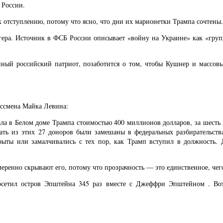
 России.
к отступлению, потому что ясно, что дни их марионетки Трампа сочтены.
ера. Источник в ФСБ России описывает «войну на Украине» как «груп
инный российский патриот, позаботится о том, чтобы Кушнер и массов
ессмена Майка Левина:
ла в Белом доме Трампа стоимостью 400 миллионов долларов, за шесть 
ать из этих 27 доноров были замешаны в федеральных разбирательств
ыты или замалчивались с тех пор, как Трамп вступил в должность. 
еренно скрывают его, потому что прозрачность — это единственное, чег
сетил остров Эпштейна 345 раз вместе с Джеффри Эпштейном . Вот ф