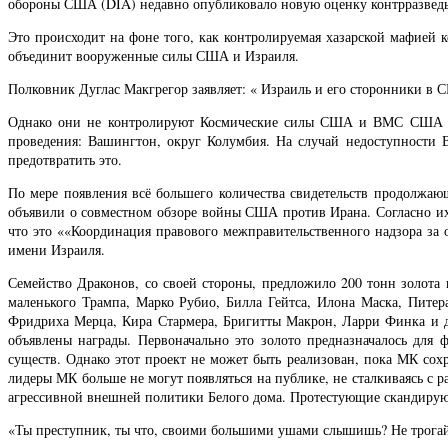
обороны США (DIA) недавно опубликовало новую оценку контрразведыв
Это происходит на фоне того, как контролируемая хазарской мафией
объединит вооруженные силы США и Израиля.
Полковник Дуглас Макгрегор заявляет: « Израиль и его сторонники в
Однако они не контролируют Космические силы США и ВМС США . И
проведения: Вашингтон, округ Колумбия. На случай недоступности 
предотвратить это.
По мере появления всё большего количества свидетельств продолжа
объявили о совместном обзоре войны США против Ирана. Согласно их
что это ««Координация правового межправительственного надзора за
имени Израиля.
Семейство Драконов, со своей стороны, предложило 200 тонн золота 
маленького Трампа, Марко Рубио, Билла Гейтса, Илона Маска, Питер
Фридриха Мерца, Кира Стармера, Бригитты Макрон, Ларри Финка и дру
объявлены награды. Первоначально это золото предназначалось для
существ. Однако этот проект не может быть реализован, пока МК сох
лидеры МК больше не могут появляться на публике, не сталкиваясь с
агрессивной внешней политики Белого дома. Протестующие скандирую
«Ты преступник, ты что, своими большими ушами слышишь? Не трогай к