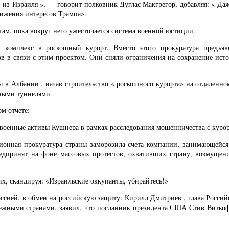
ей из Израиля », — говорит полковник Дуглас Макгрегор, добавляя: « 
вижения интересов Трампа».
там, пока вокруг него ужесточается система военной юстиции.
комплекс в роскошный курорт. Вместо этого прокуратура предъяви
в связи с этим проектом. Они сняли ограничения на сохранение истори
в Албании , начав строительство « роскошного курорта» на отдаленном
ными туннелями.
ом отчете:
военные активы Кушнера в рамках расследования мошенничества с куро
онная прокуратура страны заморозила счета компании, занимающейся
редпринят на фоне массовых протестов, охвативших страну, возмущен
х, скандируя: «Израильские оккупанты, убирайтесь!»
оссией, в обмен на российскую защиту: Кирилл Дмитриев , глава Росс
бежными странами, заявил, что посланник президента США Стив Виткоф