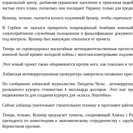
израильский центр, разбавляя украинское население и привлекая люд
частью этого плана, поскольку они посещают Украину только для прод
Кушнер, похоже, пытается купить подземный бункер, чтобы спрятаться 
В Сербии он пытался превратить повреждённый бомбами военный 
злоупотреблении служебным положением и фальсификации документов 
под контроль. Кушнер был вынужден отказаться от проекта.
Теперь он спровоцировал масштабные антиправительственные протесты 
военной базой времен холодной войны с многокилометровыми подзем
Этот новый проект также оборачивается против него, как показано в эт
Албанская антикоррупционная прокуратура заморозила незаконно прис
По сообщению албанской журналистки Линдиты Челы , антикоррупци
роскошного курорта стоимостью 4 миллиарда долларов. Этот шаг п
недвижимость для создания курорта для «класса Эпштейна».
Сейчас албанцы уничтожают строительную технику и прогоняют рабочи
Теперь, похоже, Кушнер предлагает туннель, соединяющий Аляску с Р
президента по инвестициям и экономическому сотрудничеству с зару
Беринговом проливе.