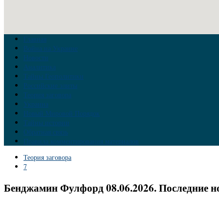
Главная
Война на Украине
Новости
Аналитика
Тайны Геополитики
Российские элиты
Теория заговора
Украина
Новый Мировой Порядок
Тайны истории
Обратная связь
Правила комментирования материалов
Теория заговора
7
Бенджамин Фулфорд 08.06.2026. Последние н