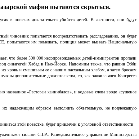
хазарской мафии пытаются скрыться.
ах в поисках доказательств убийств детей. В частности, они будут
тный чиновник попытается воспрепятствовать расследованию, он будет
 ICE, попытаются им помешать, полиция может вызвать Национальную
вает, что более 300 000 несопровождаемых детей-иммигрантов пропали
 под синагогой Хабад в Нью-Йорке. Напомним также, что раввин Эбби
 их кровь и смешиваем ее с нашим пасхальным хлебом, а затем бросаем
ужны дополнительные доказательства, то, как заявила член Конгресса
ьно названное «Ресторан каннибалов», и кодовые слова вроде «сушеное
ей их надлежащим образом выполнить обязательную, не подлежащую
ниться этой повестке, будет привлечен к уголовной ответственности.
оруженными силами США. Разведывательное управление Министерства