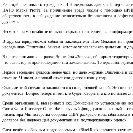
Речь идёт не только о гражданах. В Нидерландах адвокат Петер Стассе
НАТО Марка Рютте, за причинение вреда людям с помощью мРНК-в
общественность в заблуждение относительно безопасности и эффекти
другими.
Несмотря на масштабные попытки скрыть от интернета всю информацию
В другом юридическом событии законодатели Нью-Мексико на прош
наследникам Эпштейна, банкам, которые управляли его деньгами, и др
В центре внимания — ранчо Эпштейна «Зорро» , обширная территория 
что вся история произошедшего там замалчивалась. Теперь законодатели
Первое заседание длилось менее часа, но дало жертвам Эпштейна и 
отчет до 31 июля, а полный отчет ожидается к концу года.
Отличие этой ситуации заключается в силе, стоящей за ней. Это не пр
документов. Вопрос теперь в том, кто будет говорить, а кто попытается 
Среди организаций, вызванных в суд Комиссией по установлению ис
Санта-Фе и Институт Санта-Фе , научный фонд, расположенный в сто
инспектора Министерства обороны США раскрыло масштабы хаоса в п
долларов без надлежащей документации и подтверждающих оценок.
След ведёт к обычным подозреваемым. «BlackRock пытается скупить