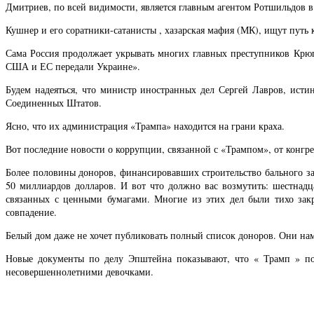
Дмитриев, по всей видимости, является главным агентом Ротшильдов в
Кушнер и его соратники-сатанисты , хазарская мафия (МК), ищут путь 
Сама Россия продолжает укрывать многих главных преступников Крюг
США и ЕС передали Украине».
Будем надеяться, что министр иностранных дел Сергей Лавров, ист
Соединенных Штатов.
Ясно, что их администрация «Трампа» находится на грани краха.
Вот последние новости о коррупции, связанной с «Трампом», от конгр
Более половины доноров, финансировавших строительство бального за
50 миллиардов долларов. И вот что должно вас возмутить: шестнадц
связанных с ценными бумагами. Многие из этих дел были тихо закр
совпадение.
Белый дом даже не хочет публиковать полный список доноров. Они нам
Новые документы по делу Эпштейна показывают, что « Трамп » по
несовершеннолетними девочками.