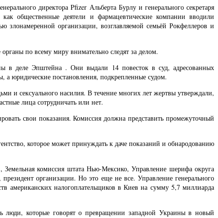
енерального директора Pfizer Альберта Бурлу и генерального секретаря
 как общественные деятели и фармацевтические компании вводили
тью злонамеренной организации, возглавляемой семьёй Рокфеллеров и
органы по всему миру внимательно следят за делом.
ы в деле Эпштейна . Они выдали 14 повесток в суд, адресованных
ы, а юридические постановления, подкрепленные судом.
ми и сексуального насилия. В течение многих лет жертвы утверждали,
астные лица сотрудничать или нет.
ировать свои показания. Комиссия должна представить промежуточный
агентство, которое может принуждать к даче показаний и обнародованию
, Земельная комиссия штата Нью-Мексико, Управление шерифа округа
президент организации. Но это еще не все. Управление генерального
тв американских налогоплательщиков в Киев на сумму 5,7 миллиарда
сть люди, которые говорят о превращении западной Украины в новый