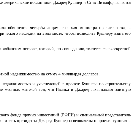
Даже американские посланники Джаред Кушнер и Стив Виткофф являются
ла обвинения четырём лицам, включая министра правительства, в
ческого наследия на этом месте, чтобы позволить Кушнеру взять его
 албанском острове, который, по совпадению, является сверхсекретной
ртной недвижимостью на сумму 4 миллиарда долларов.
 недвижимостью и участвующей в проекте Кушнера по строительству
ие местных жителей тем, что Иванка и Джаред захватывают элитную
ийского фонда прямых инвестиций (РФПИ) и специальный представитель
ф и зять президента Джаред Кушнер осведомлены о проекте туннеля в