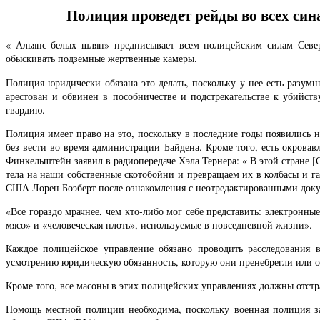
Полиция проведет рейды во всех си
« Альянс белых шляп» предписывает всем полицейским силам Северн
обыскивать подземные жертвенные камеры.
Полиция юридически обязана это делать, поскольку у нее есть разум
арестован и обвинен в пособничестве и подстрекательстве к убийс
гвардию.
Полиция имеет право на это, поскольку в последние годы появились 
без вести во время администрации Байдена. Кроме того, есть окров
Финкельштейн заявил в радиопередаче Хэла Тернера: « В этой стране 
тела на наши собственные скотобойни и превращаем их в колбасы и г
США Лорен Боэберт после ознакомления с неотредактированными док
«Все гораздо мрачнее, чем кто-либо мог себе представить: электронн
мясо» и «человеческая плоть», используемые в повседневной жизни».
Каждое полицейское управление обязано проводить расследования
усмотрению юридическую обязанность, которую они пренебрегли или отка
Кроме того, все масоны в этих полицейских управлениях должны отстр
Помощь местной полиции необходима, поскольку военная полиция з