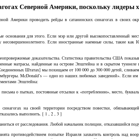
нагогах Северной Америки, поскольку лидеры 
ой Америки проводить рейды в сатанинских синагогах в своих округ
ные основания для этого. Если мэр или другой высокопоставленный мес
тву несовершеннолетнего. Если иностранные наемные силы, такие как
неопровержимые доказательства. Статистика правительства США показы
авленные матрасы, найденные на острове Эпштейна и в скрытом туннеле
[Соединенных Штатах] мы похищаем от 100 000 до 300 000 детей, сливаем
амбургеры. McDonald’s — одно из наших любимых заведений». Если им н
ументами Эпштейна:
ые письма о пытках, постоянные отсылки к «потреблению», место, буквал
 в синагогах на своей территории посредством повестки, обязывающ
зались выполнить. [ 1 , 2 , 3 ]
аниться от расследования. Любой начальник полиции, отказавшийся подчи
анята противодействием попытке Израиля захватить контроль над во