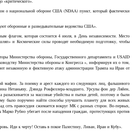
о «критического».
Закон о национальной обороне США (NDAA) пункт, который фактически
ируют оборонные и разведывательные ведомства США».
 флагом, которая состоится 4 июля, в День независимости. Место
 шляп» и Космические силы проводят необходимую подготовку, чтобы
торы Министерства обороны, Государственного департамента и USAID
оводству Министерства обороны и Конгресса », информируя их о том,
дуют незаконную и фиктивную атаку администрации Трампа на Иран от
ской мафии. За поимку и арест каждого из следующих лиц, фальшивого
мина Нетаньяху, Дэвида Рокфеллера-младшего, Урсулы фон дер Ляйен,
а разыскивается за массовые убийства и пытки детей, поэтому и были
рому было поручено найти способы улучшить планету для всех живых
ад сеть правосудия сжимается вокруг МК с разных сторон. Во-первых,
А Марко Рубио убегает после нападения граждан, протестующих против
вь. Иди к черту! Оставь в покое Палестину, Ливан, Иран и Кубу».