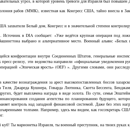
ательных угроз, в которой уровень тревоги для Израиля был повышен д
 колония рабов (MMK), известная как Конгресс США, тайно внесла в 
 США захватили Белый дом, Конгресс и в значительной степени контрол
сточник в DIA сообщает: «Уже ведётся крупная операция под ложным
Вашингтона выбрано и альтернативное место. Военный альянс «Белых
ющейся конфронтации внутри Соединенных Штатов, генеральные инспек
 пресс-релизу, эти ведомства направили «официальные уведомления рук
 операцией «Эпическая ярость» (OEF) ». Другими словами, они рассле
в качестве вознаграждения за арест высокопоставленных боссов хазар
а Тиля, Джареда Кушнера, Говарда Лютника, Скотта Бессента, Бенджа
гих, будет выплачена награда в виде золота. По сути, семья Эпштейн
 финансирования создания агентства по планированию будущего, кото
раняет контроль над западной финансовой системой. Даже без этих нагр
 разъяренными толпами. Например, здесь мы видим, как госсекретарь СШ
т:
уб! Ты марионетка Израиля, ты военный преступник, на твоих руках кро