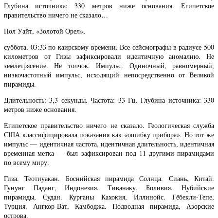
Глубина источника: 330 метров ниже основания. Египетское
правительство ничего не сказало…
Пол Уайт, «Золотой Орел»,
суббота, 03:33 по каирскому времени. Все сейсмографы в радиусе 500
километров от Гизы зафиксировали идентичную аномалию. Не
землетрясение. Не толчок. Импульс. Одиночный, равномерный,
низкочастотный импульс, исходящий непосредственно от Великой
пирамиды.
Длительность: 3,3 секунды. Частота: 33 Гц. Глубина источника: 330
метров ниже основания.
Египетское правительство ничего не сказало. Геологическая служба
США классифицировала показания как «ошибку прибора». Но тот же
импульс — идентичная частота, идентичная длительность, идентичная
временная метка — был зафиксирован под 11 другими пирамидами
по всему миру.
Гиза. Теотиуакан. Боснийская пирамида Солнца. Сиань, Китай.
Гунунг Паданг, Индонезия. Тиванаку, Боливия. Нубийские
пирамиды, Судан. Курганы Кахокия, Иллинойс. Гёбекли-Тепе,
Турция. Ангкор-Ват, Камбоджа. Подводная пирамида, Азорские
острова.