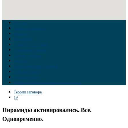
Главная
Война на Украине
Новости
Аналитика
Тайны Геополитики
Российские элиты
Теория заговора
Украина
Новый Мировой Порядок
Тайны истории
Обратная связь
Правила комментирования материалов
Теория заговора
19
Пирамиды активировались. Все.
Одновременно.