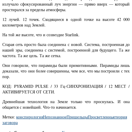
излучало сфокусированный луч энергии — прямо вверх — который
простирался за пределы атмосферы.
12 лучей. 12 точек. Сходящиеся в одной точке на высоте 42 000
километров над Землей.
На той же высоте, что и созвездие Starlink.
Старая сеть просто была соединена с новой. Система, построенная до
нашей эры, соединена с системой, построенной для будущего. Та же
частота. Та же цель. Та же сетка.
Они говорили, что пирамиды были примитивными. Пирамиды лишь
доказали, что они более совершенны, чем все, что мы построили с тех
пор.
КОД: PYRAMID PULSE / 33 Гц-СИНХРОНИЗАЦИЯ / 12 МЕСТ /
АКТИВИРУЕТСЯ ОТ СЕТИ.
Древнейшая технология на Земле только что проснулась. И она
общается с новейшей. Что-то начинается.
Метки:
конспирология
Непознанное
Пришельцы
Просветленные
теория
заговора