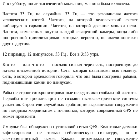
И в субботу, после тысячелетий молчания, машина была включена.
Частота 33 Гц не случайна. 33 Гц — это резонансная частота
человеческих костей. Частота, на которой человеческий скелет
вибрирует в гармонии. Частота, на которой древние монахи пели.
Частота, измеренная внутри каждой священной камеры, когда-либо
построенной цивилизациями, которые, вероятно, не имели контакта
друг с другом.
12 пирамид. 12 импульсов. 33 Гц . Все в 3:33 утра.
Кто-то — или что-то — послало сигнал через сеть, построенную до
начала письменной истории. Сеть, которая охватывает всю планету.
Сеть, о которой археология говорила, что она была построена рабами,
поднимавшими камни по пандусам.
Рабы не строят синхронизированные передатчики глобальной частоты.
Первобытные цивилизации не создают пьезоэлектрические системы
усиления. Строители случайных гробниц не выравнивают сооружения
по звездным координатам с точностью, которую современный GPS не
может превзойти.
Импульс был обнаружен спутниковой сетью QFS. Квантовые датчики
зафиксировали не только сейсмическую сигнатуру, но и
электромагнитный выход. Каждое пирамидальное сооружение