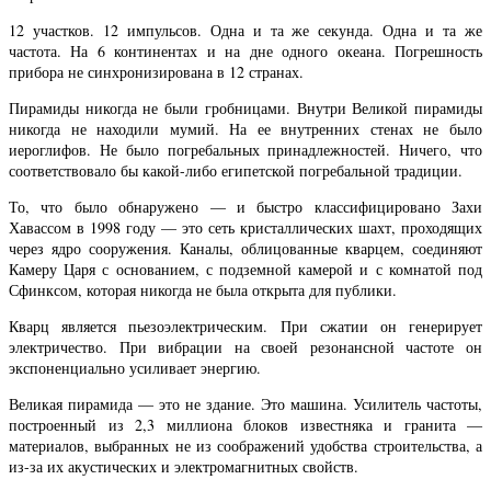
12 участков. 12 импульсов. Одна и та же секунда. Одна и та же
частота. На 6 континентах и ​​на дне одного океана. Погрешность
прибора не синхронизирована в 12 странах.
Пирамиды никогда не были гробницами. Внутри Великой пирамиды
никогда не находили мумий. На ее внутренних стенах не было
иероглифов. Не было погребальных принадлежностей. Ничего, что
соответствовало бы какой-либо египетской погребальной традиции.
То, что было обнаружено — и быстро классифицировано Захи
Хавассом в 1998 году — это сеть кристаллических шахт, проходящих
через ядро ​​сооружения. Каналы, облицованные кварцем, соединяют
Камеру Царя с основанием, с подземной камерой и с комнатой под
Сфинксом, которая никогда не была открыта для публики.
Кварц является пьезоэлектрическим. При сжатии он генерирует
электричество. При вибрации на своей резонансной частоте он
экспоненциально усиливает энергию.
Великая пирамида — это не здание. Это машина. Усилитель частоты,
построенный из 2,3 миллиона блоков известняка и гранита —
материалов, выбранных не из соображений удобства строительства, а
из-за их акустических и электромагнитных свойств.