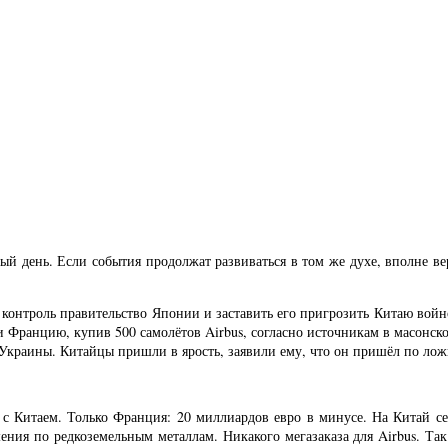
й день. Если события продолжат развиваться в том же духе, вполне ве
контроль правительство Японии и заставить его пригрозить Китаю войной
и Францию, купив 500 самолётов Airbus, согласно источникам в масонск
Украины. Китайцы пришли в ярость, заявили ему, что он пришёл по ложно
 с Китаем. Только Франция: 20 миллиардов евро в минусе. На Китай с
ения по редкоземельным металлам. Никакого мегазаказа для Airbus. Та