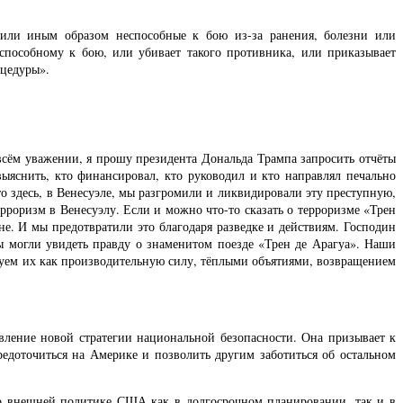
 или иным образом неспособные к бою из-за ранения, болезни или
пособному к бою, или убивает такого противника, или приказывает
оцедуры».
всём уважении, я прошу президента Дональда Трампа запросить отчёты
ыяснить, кто финансировал, кто руководил и кто направлял печально
о здесь, в Венесуэле, мы разгромили и ликвидировали эту преступную,
рроризм в Венесуэлу. Если и можно что-то сказать о терроризме «Трен
не. И мы предотвратили это благодаря разведке и действиям. Господин
ы могли увидеть правду о знаменитом поезде «Трен де Арагуа». Наши
уем их как производительную силу, тёплыми объятиями, возвращением
явление новой стратегии национальной безопасности. Она призывает к
едоточиться на Америке и позволить другим заботиться об остальном
во внешней политике США как в долгосрочном планировании, так и в