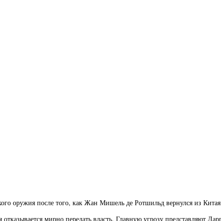
ого оружия после того, как Жан Мишель де Ротшильд вернулся из Китая
ия отказывается мирно передать власть. Главную угрозу представляют Л