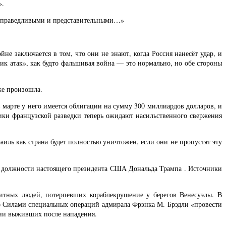
».
е справедливыми и представительными…»
е заключается в том, что они не знают, когда Россия нанесёт удар, и
ик атак», как будто фальшивая война — это нормально, но обе стороны
же произошла.
 марте у него имеется облигации на сумму 300 миллиардов долларов, и
ники французской разведки теперь ожидают насильственного свержения
аиль как страна будет полностью уничтожен, если они не пропустят эту
 в должности настоящего президента США Дональда Трампа . Источники
щитных людей, потерпевших кораблекрушение у берегов Венесуэлы. В
го Силами специальных операций адмирала Фрэнка М. Брэдли «провести
нии выживших после нападения.