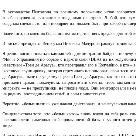
В руководстве Пентагона по военному положению чётко говорится
кораблекрушения, считаются вышедшими из строя». Любой, кто «ум
солдатам сделать это, или поощряет их, должен быть приговорён к см
Более того, по мнению большинства экспертов, весь предлог для этой
В письме президента Венесуэлы Николаса Мадуро «Трампу» основные
Я решил воспользоваться кампанией администрации Байдена по делу «
ФБР и Управления по борьбе с наркотиками (DEA) из их колумбийски
известный «Трен де Арагуа», кто переправил его в Колумбию, а кто –
жестокую группировку, которая стремилась использовать свои тесные 
де Арагуа», ныне несуществующего «Трен де Арагуа», так это то, что
президент Трамп, пожалуйста, запросите эти отчёты, чтобы мы могл
мигранты — не преступники, не плохие люди. Они эмигрировали из-з
на родину, воссоединением семей и всем приветствуем.
Вероятно, «белые шляпы» уже начали действовать, и венесуэльская кам
Свидетельством того, что «белые каски» вновь взяли на себя роль с
восстановлению американской промышленной базы, научного потенциа
мире.
В знак того, что Израиль больше не контролирует политику США, в