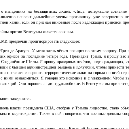
 о нападениях на беззащитных людей. «Лица, потерявшие сознание
ышленно наносит дальнейшие увечья противнику, уже совершенно нес
ертной казни, если он признан виновным после надлежащей правовой пр
 войны против Венесуэлы является ложным.
 СМИ предпочли проигнорировать следующее:
Трен де Арагуа». У меня очень чёткая позиция по этому вопросу. При 
х офисов за последние четыре года. Президент Трамп, я прошу вас в
 в Соединённые Штаты. Я прошу правдивых отчётов, подтверждающих, чт
связи с бывшей администрацией Байдена в Колумбии, чтобы принести те
 они пытались совершить террористические атаки на города по всей стра
и с ними ознакомиться. Я говорю это искренне и с уважением. Чтобы в
а санкций. Они хорошие люди, трудолюбивые. В Венесуэле мы приветств
пания завершится.
имвола власти президента США, отобрав у Трампа лидерство, стало объ
ла и меритократии. Также в ней говорится, что военные должны соср
 документе говорится, что «дни, когда Ближний Восток доминировал 