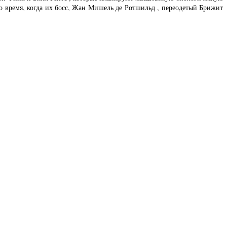
то время, когда их босс, Жан Мишель де Ротшильд , переодетый Брижит