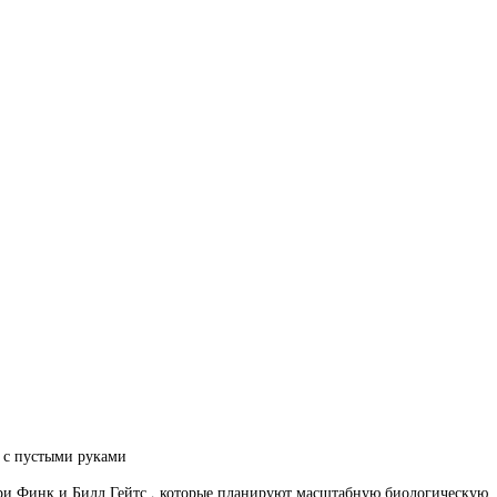
 с пустыми руками
арри Финк и Билл Гейтс , которые планируют масштабную биологическую