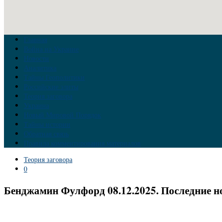
Главная
Война на Украине
Новости
Аналитика
Тайны Геополитики
Российские элиты
Теория заговора
Украина
Новый Мировой Порядок
Тайны истории
Обратная связь
Правила комментирования материалов
Теория заговора
0
Бенджамин Фулфорд 08.12.2025. Последние н