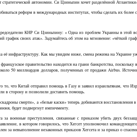
т стратегической автономии. Си Цзиньпин хочет разделённой Атлантики
обиваться реформ в международных институтах, чтобы сделать их боле
председателю КНР Си Цзиньпину: « Одна из проблем Украины в этой войн
й график своих атак». Задумайтесь об этом на мгновение: «чёткий граф
на её инфраструктуру. Как мы увидим ниже, смена режима на Украине у
французское правительство находится на грани банкротства, поскольку в
 около 50 миллиардов долларов, полученных от продажи Airbus. Источ
о то, что Китай отправил помощь в Газу и заявил израильтянам, что Изр
или в сторону и позволили доставить помощь.
эскадроны смерти», а «белые каски» теперь добиваются восстановления
июня, будет подвергнут импичменту.
а за военные преступления, связанные с приказом убить двух безза
 заявление, в котором говорилось, что Хегсет уполномочил командующе
олен за невыполнение незаконных приказов Хегсета и за приказ о спасе