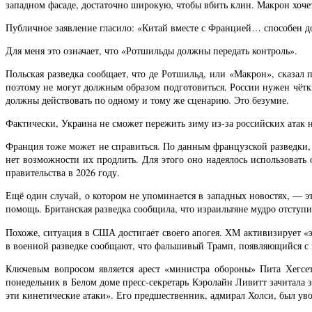
западном фасаде, достаточно широкую, чтобы вбить клин. Макрон хоче
Публичное заявление гласило: «Китай вместе с Францией… способен д
Для меня это означает, что «Ротшильды должны передать контроль».
Польская разведка сообщает, что де Ротшильд, или «Макрон», сказал 
поэтому не могут должным образом подготовиться. России нужен чётки
должны действовать по одному и тому же сценарию. Это безумие.
Фактически, Украина не сможет пережить зиму из-за российских атак 
Франция тоже может не справиться. По данным французской разведки, 
нет возможности их продлить. Для этого оно надеялось использовать
правительства в 2026 году.
Ещё один случай, о котором не упоминается в западных новостях, — эт
помощь. Британская разведка сообщила, что израильтяне мудро отступ
Похоже, ситуация в США достигает своего апогея. ХМ активизирует «
в военной разведке сообщают, что фальшивый Трамп, появляющийся с 
Ключевым вопросом является арест «министра обороны» Пита Хегсет
понедельник в Белом доме пресс-секретарь Кэролайн Ливитт зачитала
эти кинетические атаки». Его предшественник, адмирал Холси, был ув