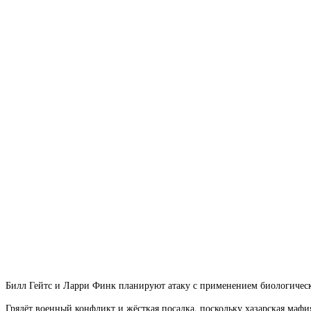
Билл Гейтс и Ларри Финк планируют атаку с применением биологическ
Грядёт военный конфликт и жёсткая посадка, поскольку хазарская маф