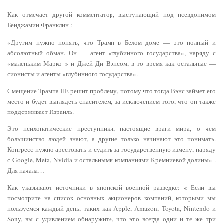
Как отмечает другой комментатор, выступающий под псевдонимом
Бенджамин Франклин :
«Другим нужно понять, что Трамп в Белом доме — это полный и
абсолютный обман. Он — агент «глубинного государства», наряду с
«маленьким Марко » и Джей Ди Вэнсом, в то время как остальные —
сионисты и агенты «глубинного государства».
Смещение Трампа НЕ решит проблему, потому что тогда Вэнс займет его
место и будет выглядеть спасителем, за исключением того, что он также
поддерживает Израиль.
Это психопатические преступники, настоящие враги мира, о чем
большинство людей знают, а другие только начинают это понимать.
Конгресс нужно арестовать и судить за государственную измену, наряду
с Google, Meta, Nvidia и остальными компаниями Кремниевой долины» .
Для начала…
Как указывают источники в японской военной разведке: « Если вы
посмотрите на список основных акционеров компаний, которыми мы
пользуемся каждый день, таких как Apple, Amazon, Toyota, Nintendo и
Sony, вы с удивлением обнаружите, что это всегда одни и те же три