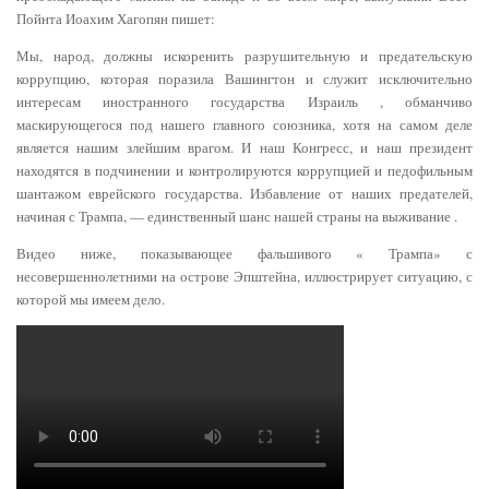
Пойнта Иоахим Хагопян пишет:
Мы, народ, должны искоренить разрушительную и предательскую
коррупцию, которая поразила Вашингтон и служит исключительно
интересам иностранного государства Израиль , обманчиво
маскирующегося под нашего главного союзника, хотя на самом деле
является нашим злейшим врагом. И наш Конгресс, и наш президент
находятся в подчинении и контролируются коррупцией и педофильным
шантажом еврейского государства. Избавление от наших предателей,
начиная с Трампа, — единственный шанс нашей страны на выживание .
Видео ниже, показывающее фальшивого « Трампа» с
несовершеннолетними на острове Эпштейна, иллюстрирует ситуацию, с
которой мы имеем дело.