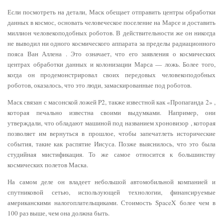
Если посмотреть на детали, Маск обещает отправить центры обработки
данных в космос, основать человеческое поселение на Марсе и доставить
миллион человекоподобных роботов. В действительности же он никогда
не выводил ни одного космического аппарата за пределы радиационного
пояса Ван Аллена . Это означает, что его заявления о космических
центрах обработки данных и колонизации Марса — ложь. Более того,
когда он продемонстрировал своих передовых человекоподобных
роботов, оказалось, что это люди, замаскированные под роботов.
Маск связан с масонской ложей P2, также известной как «Пропаганда 2» ,
которая печально известна своими выдумками. Например, они
утверждали, что обладают машиной под названием хроновизор , которая
позволяет им вернуться в прошлое, чтобы запечатлеть исторические
события, такие как распятие Иисуса. Позже выяснилось, что это была
студийная мистификация. То же самое относится к большинству
космических полетов Маска.
На самом деле он владеет небольшой автомобильной компанией и
спутниковой сетью, использующей технологии, финансируемые
американскими налогоплательщиками. Стоимость SpaceX более чем в
100 раз выше, чем она должна быть.