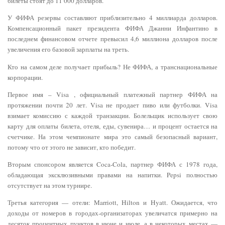
билеты стоят до 11 000 долларов.
У ФИФА резервы составляют приблизительно 4 миллиарда долларов.
Компенсационный пакет президента ФИФА Джанни Инфантино в
последнем финансовом отчете превысил 4,6 миллиона долларов после
увеличения его базовой зарплаты на треть.
Кто на самом деле получает прибыль? Не ФИФА, а транснациональные
корпорации.
Первое имя – Visa , официальный платежный партнер ФИФА на
протяжении почти 20 лет. Visa не продает пиво или футболки. Visa
взимает комиссию с каждой транзакции. Болельщик использует свою
карту для оплаты билета, отеля, еды, сувенира… и процент остается на
счетчике. На этом чемпионате мира это самый безопасный вариант,
потому что от этого не зависит, кто победит.
Вторым спонсором является Coca-Cola, партнер ФИФА с 1978 года,
обладающая эксклюзивными правами на напитки. Pepsi полностью
отсутствует на этом турнире.
Третья категория — отели: Marriott, Hilton и Hyatt. Ожидается, что
доходы от номеров в городах-организаторах увеличатся примерно на
десяток процентных пунктов в июне и июле, а в некоторых местах —