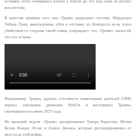
оставить этого очевидного клоуна у власти до тех пор, пока не рухнет
вся система.
В качестве примера того, как «Трамп» разрушает систему, Марджори
Тейлор Грин, вынужденная уйти в отставку из Конгресса из-за угроз
убийством со стороны своей семьи, утверждает, что «Трамп» сказал ей,
что это её вина.
Фальшивому Трампу удалось оттолкнуть влиятельных деятелей СМИ,
верных союзников движения MAGA и настоящего Трампа,
скончавшегося в июне 2025 года.
На прошлой неделе «Трамп» раскритиковал Такера Карлсона, Мегин
Келли, Кэндис Оуэнс и Алекса Джонса, которые дистанцировались от
него из-за этой войны.