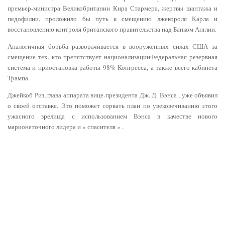
премьер-министра Великобритании Кира Стармера, жертвы шантажа и
педофилии, проложило бы путь к смещению лжекороля Карла и
восстановлению контроля британского правительства над Банком Англии.
Аналогичная борьба разворачивается в вооруженных силах США за
смещение тех, кто препятствует национализацииФедеральная резервная
система и приостановка работы 98% Конгресса, а также всего кабинета
Трампа.
Джейкоб Риз, глава аппарата вице-президента Дж. Д. Вэнса , уже объявил
о своей отставке. Это поможет сорвать план по увековечиванию этого
ужасного зрелища с использованием Вэнса в качестве нового
марионеточного лидера и « спасителя » .