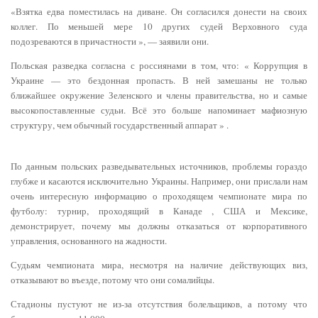
«Взятка едва поместилась на диване. Он согласился донести на своих
коллег. По меньшей мере 10 других судей Верховного суда
подозреваются в причастности », — заявили они.
Польская разведка согласна с россиянами в том, что: « Коррупция в
Украине — это бездонная пропасть. В ней замешаны не только
ближайшее окружение Зеленского и члены правительства, но и самые
высокопоставленные судьи. Всё это больше напоминает мафиозную
структуру, чем обычный государственный аппарат » .
По данным польских разведывательных источников, проблемы гораздо
глубже и касаются исключительно Украины. Например, они прислали нам
очень интересную информацию о проходящем чемпионате мира по
футболу: турнир, проходящий в Канаде , США и Мексике,
демонстрирует, почему мы должны отказаться от корпоративного
управления, основанного на жадности.
Судьям чемпионата мира, несмотря на наличие действующих виз,
отказывают во въезде, потому что они сомалийцы.
Стадионы пустуют не из-за отсутствия болельщиков, а потому что