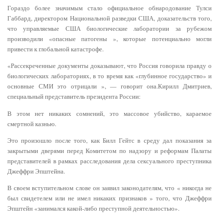
Гораздо более значимым стало официальное обнародование Тулси
Габбард, директором Национальной разведки США, доказательств того,
что управляемые США биологические лаборатории за рубежом
производили «опасные патогены », которые потенциально могли
привести к глобальной катастрофе.
«Рассекреченные документы доказывают, что Россия говорила правду о
биологических лабораториях, в то время как «глубинное государство» и
основные СМИ это отрицали », — говорит она.Кирилл Дмитриев,
специальный представитель президента России:
В этом нет никаких сомнений, это массовое убийство, караемое
смертной казнью.
Это произошло после того, как Билл Гейтс в среду дал показания за
закрытыми дверями перед Комитетом по надзору и реформам Палаты
представителей в рамках расследования дела сексуального преступника
Джеффри Эпштейна.
В своем вступительном слове он заявил законодателям, что « никогда не
был свидетелем или не имел никаких признаков » того, что Джеффри
Эпштейн «занимался какой-либо преступной деятельностью».