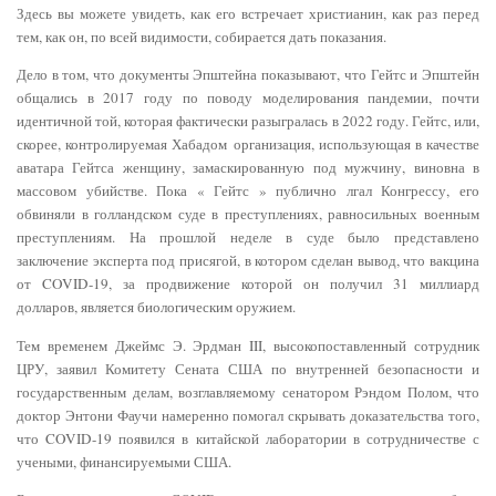
Здесь вы можете увидеть, как его встречает христианин, как раз перед
тем, как он, по всей видимости, собирается дать показания.
Дело в том, что документы Эпштейна показывают, что Гейтс и Эпштейн
общались в 2017 году по поводу моделирования пандемии, почти
идентичной той, которая фактически разыгралась в 2022 году. Гейтс, или,
скорее, контролируемая Хабадом организация, использующая в качестве
аватара Гейтса женщину, замаскированную под мужчину, виновна в
массовом убийстве. Пока « Гейтс » публично лгал Конгрессу, его
обвиняли в голландском суде в преступлениях, равносильных военным
преступлениям. На прошлой неделе в суде было представлено
заключение эксперта под присягой, в котором сделан вывод, что вакцина
от COVID-19, за продвижение которой он получил 31 миллиард
долларов, является биологическим оружием.
Тем временем Джеймс Э. Эрдман III, высокопоставленный сотрудник
ЦРУ, заявил Комитету Сената США по внутренней безопасности и
государственным делам, возглавляемому сенатором Рэндом Полом, что
доктор Энтони Фаучи намеренно помогал скрывать доказательства того,
что COVID-19 появился в китайской лаборатории в сотрудничестве с
учеными, финансируемыми США.