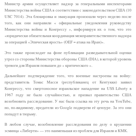
Министр армии осуществляет надзор за генеральными инспекторами
Министерства войны США в соответствии с законодательством США (10
USC 7014). Эта блокировка и эвакуация произошли через неделю после
того, как они направили « официальные уведомления руководству
Министерства войны и Конгрессу », информируя их о том, что это
«юридически обязательная координация межправительственного надзора
за операцией «Эпическая ярость» (OEF = атака на Иран)».
Это также происходит на фоне публикации разведывательной оценки
угроз со стороны Министерства обороны США (DIA), в которой уровень
тревоги для Израиля повышен до « критического ».
Дальнейшее подтверждение того, что военные настроены на войну:
представитель Томас Масси (республиканец от Кентукки) заявил
Конгрессу, что смертоносное израильское нападение на USS Liberty в
1967 году не было случайностью, и призвал правительство США
возобновить расследование. У нас была ссылка на эту речь на YouTube,
но, по-видимому, предатели из Google подвергли её цензуре. За это они
попадут в тюрьму.
В любом случае, возобновление расследования по делу о крушении
эсминца «Либерти» — это наименьшая из проблем для Израиля и КМК.