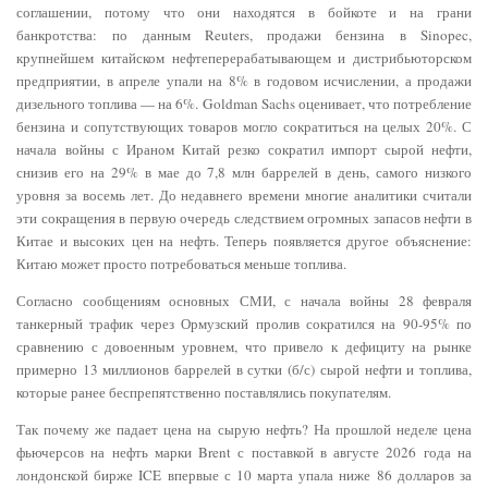
соглашении, потому что они находятся в бойкоте и на грани
банкротства: по данным Reuters, продажи бензина в Sinopec,
крупнейшем китайском нефтеперерабатывающем и дистрибьюторском
предприятии, в апреле упали на 8% в годовом исчислении, а продажи
дизельного топлива — на 6%. Goldman Sachs оценивает, что потребление
бензина и сопутствующих товаров могло сократиться на целых 20%. С
начала войны с Ираном Китай резко сократил импорт сырой нефти,
снизив его на 29% в мае до 7,8 млн баррелей в день, самого низкого
уровня за восемь лет. До недавнего времени многие аналитики считали
эти сокращения в первую очередь следствием огромных запасов нефти в
Китае и высоких цен на нефть. Теперь появляется другое объяснение:
Китаю может просто потребоваться меньше топлива.
Согласно сообщениям основных СМИ, с начала войны 28 февраля
танкерный трафик через Ормузский пролив сократился на 90-95% по
сравнению с довоенным уровнем, что привело к дефициту на рынке
примерно 13 миллионов баррелей в сутки (б/с) сырой нефти и топлива,
которые ранее беспрепятственно поставлялись покупателям.
Так почему же падает цена на сырую нефть? На прошлой неделе цена
фьючерсов на нефть марки Brent с поставкой в ​​августе 2026 года на
лондонской бирже ICE впервые с 10 марта упала ниже 86 долларов за