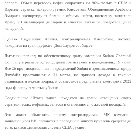
баррель. Объём перевозок нефти сократился на 90% только в США и
Израиле, странах, контролируемых Кнессетом. Объединенные Арабские
Эмираты экспортируют большие объемы нефти, поскольку заплатили
Ирану 20 миллиардов долларов в качестве взятки за предотвращение
нападений.
Однако Саудовская Аравия, контролируемая Кнессетом, похоже,
находится на грани дефолта. Дом Саудов сообщает:
Льготный период по обеспеченному долгу компании Sadara Chemical
Company в размере 3,7 млрд долларов истекает в понедельник, 15 июня.
Все 26 производственных подразделений Sadara в промышленном городе
Джубайл простаивают с 31 марта, не принося дохода в течение
одиннадцати недель подряд, и совместное предприятие ежегодно с 2022
года фиксирует чистые убытки.
Соединенные Штаты также находятся на грани истощения своих
стратегических нефтяных запасов и сталкиваются с жесткой посадкой.
Это может объяснить, почему контролируемые МК компании,
занимающиеся ИИ, пытаются в последнюю минуту привлечь средства до
того, как вся финансовая система США рухнет.