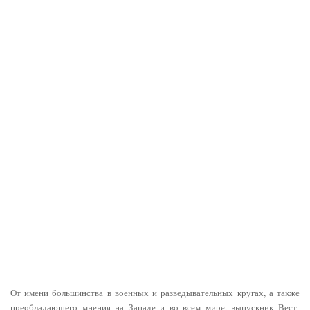
От имени большинства в военных и разведывательных кругах, а также
преобладающего мнения на Западе и во всем мире, выпускник Вест-