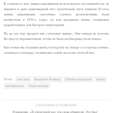
В отличие от них, лампы накаливания не используют постоянный ток, не
мерцают и дают равномерный свет, идентичный свету пламени. Кстати,
лампы накаливания, способные служить десятилетиями, были
изобретены в 1930-х годах, но нам продавали лампы, специально
разработанные для быстрого перегорания.
Их до сих пор продают как «тепловые лампы». Они никуда не исчезли.
Их просто переименовали, чтобы не было необходимости их искать.
Как только мы положим конец господству на Западе со стороны алчных,
склонных к геноциду сатанинских семей, наступит золотой век.
Метки:
Deep State
Бенджамин Фулфорд
Глубокое государство
инсайд
конспирология
теория заговора
СЛЕДУЮЩАЯ ПУБЛИКАЦИЯ
Лукашенко: «В очередной раз, эти силы обманули. Это был