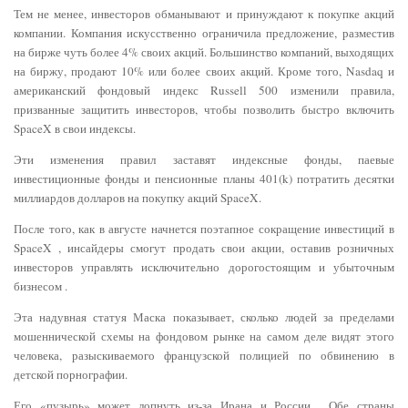
Тем не менее, инвесторов обманывают и принуждают к покупке акций
компании. Компания искусственно ограничила предложение, разместив
на бирже чуть более 4% своих акций. Большинство компаний, выходящих
на биржу, продают 10% или более своих акций. Кроме того, Nasdaq и
американский фондовый индекс Russell 500 изменили правила,
призванные защитить инвесторов, чтобы позволить быстро включить
SpaceX в свои индексы.
Эти изменения правил заставят индексные фонды, паевые
инвестиционные фонды и пенсионные планы 401(k) потратить десятки
миллиардов долларов на покупку акций SpaceX.
После того, как в августе начнется поэтапное сокращение инвестиций в
SpaceX , инсайдеры смогут продать свои акции, оставив розничных
инвесторов управлять исключительно дорогостоящим и убыточным
бизнесом .
Эта надувная статуя Маска показывает, сколько людей за пределами
мошеннической схемы на фондовом рынке на самом деле видят этого
человека, разыскиваемого французской полицией по обвинению в
детской порнографии.
Его «пузырь» может лопнуть из-за Ирана и России . Обе страны