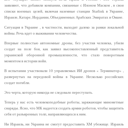
заявляют, что добавили компании, связанные с Илоном Маском , в свои
списки военных целей, включая наземные станции Starlink в Украине,
Израиле, Катаре, Иордании, Объединенных Арабских Эмиратах и ​​Омане.
Ситуация в Украине , в частности, выходит далеко за рамки локальной
войны. Речь идет о выживании человечества.
Впервые полностью автономные дроны, без участия человека, убили
солдат на поле боя, как заявил высокопоставленный представитель
украинской оборонной промышленности, что стало поворотным
моментом в истории войн.
В испытании участвовали 10 управляемых ИИ дронов « Терминатор» ,
развернутых на передовой войны в Украине. Несколько российских
солдат погибли.
Это черта, которую никогда не следовало переступать.
Теперь у нас есть человекоподобные роботы, заряжающие минометные
снаряды. Ясно, что МК надеется создать армии роботов, чтобы защитить
себя от разъяренных толп, направляющихся к ним.
Ни Израиль, ни Украина не смогут предоставить ХМ убежище. Израиль