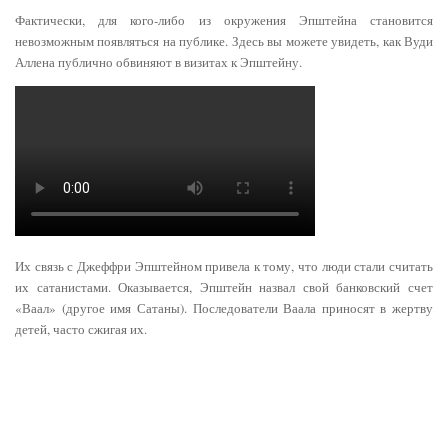
Фактически, для кого-либо из окружения Эпштейна становится
невозможным появляться на публике. Здесь вы можете увидеть, как Вуди
Аллена публично обвиняют в визитах к Эпштейну.
Их связь с Джеффри Эпштейном привела к тому, что люди стали считать
их сатанистами. Оказывается, Эпштейн назвал свой банковский счет
«Ваал» (другое имя Сатаны). Последователи Ваала приносят в жертву
детей, часто сжигая их.