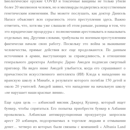
Биологическое оружие COVID и токсичные вакцины не только убили
более 20 миллионов человек, но и миллиарды подверглись искусственным
генетическим изменениям. Вы можете послушать, как доктор Даниэль
Нагасе объясняет всю серьезность этого преступления здесь. Важно
отметить, что, хотя мы уже слышали об этом раньше, разница в том, что
это юридические процедуры с полномочиями арестовывать и наказывать
отдельных лиц. Другими словами, трибуналы по военным преступлениям
фактически начали свою работу. Поскольку это война за выживание
человечества, прямые действия все еще продолжаются. По данным
источников в армии, выступающих за справедливость, в отношении
генерального директора Anthropic Дарио Амодеи подписан смертный
приговор. На видео ниже Амодей улыбается, когда его спрашивают о
причастности искусственного интеллекта (ИИ) Клода к нападению на
иранскую школу в Минабе, в результате которого погибли 150 детей и
около 20 учителей. Амодей заявил, что нападение на начальную школу
«не нарушает наши красные линии».
Еще одна цель — албанский мясник Джаред Кушнер, который ищет
бункер, чтобы спрятаться. Его попытка приобрести бункер в Албании
провалилась. Албанская антикоррупционная прокуратура запросила
арест 20 албанцев, подозреваемых в торговле людьми и отмывании
денег… четверо из которых были связаны с компанией « Albania Land