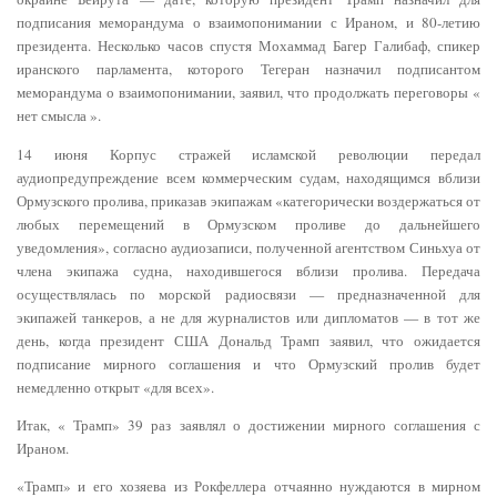
подписания меморандума о взаимопонимании с Ираном, и 80-летию
президента. Несколько часов спустя Мохаммад Багер Галибаф, спикер
иранского парламента, которого Тегеран назначил подписантом
меморандума о взаимопонимании, заявил, что продолжать переговоры «
нет смысла ».
14 июня Корпус стражей исламской революции передал
аудиопредупреждение всем коммерческим судам, находящимся вблизи
Ормузского пролива, приказав экипажам «категорически воздержаться от
любых перемещений в Ормузском проливе до дальнейшего
уведомления», согласно аудиозаписи, полученной агентством Синьхуа от
члена экипажа судна, находившегося вблизи пролива. Передача
осуществлялась по морской радиосвязи — предназначенной для
экипажей танкеров, а не для журналистов или дипломатов — в тот же
день, когда президент США Дональд Трамп заявил, что ожидается
подписание мирного соглашения и что Ормузский пролив будет
немедленно открыт «для всех».
Итак, « Трамп» 39 раз заявлял о достижении мирного соглашения с
Ираном.
«Трамп» и его хозяева из Рокфеллера отчаянно нуждаются в мирном