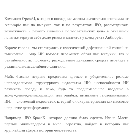
Компания OpenAI, которая в последние месяцы значительно отставала от
Anthropic как по выручке, так и по результатам IPO, рассматривала
возможность « резкого снижения пользовательских цен» в отчаянной
попытке вернуть себе долю рынка и клиентов у конкурента Anthropic.
Короче говоря, мы столкнулись с классической дефляционной гонкой на
выживание… мир ИИ вот-вот переживет обвал как выручки, так и
рентабельности, поскольку расходование денежных средств перейдет в
режим полномасштабного сжигания.
Майк Фасано недавно представил краткое и убедительное резюме
непреодолимого структурного недостатка ИИ: неспособности ИИ
различать правду и ложь, будь то преднамеренное введение в
заблуждение/дезинформация или ошибки, вызванные галлюцинациями
ИИ, — системный недостаток, который он охарактеризовал как массовое
неприятие дезинформации.
Например, IPO SpaceX, которое должно было сделать Илона Маска
первым миллиардером в мире, вероятно, войдет в историю как
крупнейшая афера в истории человечества.