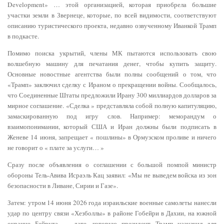
Development» … этой организацией, которая приобрела большие
участки земли в Звернеце, которые, по всей видимости, соответствуют
описанию туристического проекта, недавно озвученному Иванкой Трамп
в подкасте.
Помимо поиска укрытий, члены МК пытаются использовать свою
волшебную машину для печатания денег, чтобы купить защиту.
Основные новостные агентства были полны сообщений о том, что
«Трамп» заключил сделку с Ираном о прекращении войны. Сообщалось,
что Соединенные Штаты предложили Ирану 300 миллиардов долларов за
мирное соглашение. «Сделка » представляла собой полную капитуляцию,
замаскированную под игру слов. Например: меморандум о
взаимопонимании, который США и Иран должны были подписать в
Женеве 14 июня, запрещает « пошлины» в Ормузском проливе и ничего
не говорит о « плате за услуги… »
Сразу после объявления о соглашении с большой помпой министр
обороны Тель-Авива Исраэль Кац заявил: «Мы не выведем войска из зон
безопасности в Ливане, Сирии и Газе».
Затем: утром 14 июня 2026 года израильские военные самолеты нанесли
удар по центру связи «Хезболлы» в районе Гобейри в Дахии, на южной
окраине Бейрута — дате, которую президент Трамп назначил для