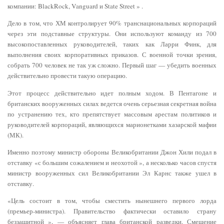
компании: BlackRock, Vanguard и State Street » .
Дело в том, что ХМ контролирует 90% транснациональных корпораций
через эти подставные структуры. Они используют команду из 700
высокопоставленных руководителей, таких как Ларри Финк, для
выполнения своих корпоративных приказов. С военной точки зрения,
собрать 700 человек не так уж сложно. Первый шаг — убедить военных
действительно провести такую ​​операцию.
Этот процесс действительно идет полным ходом. В Пентагоне и
британских вооруженных силах ведется очень серьезная секретная война
по устранению тех, кто препятствует массовым арестам политиков и
руководителей корпораций, являющихся марионетками хазарской мафии
(МК).
Именно поэтому министр обороны Великобритании Джон Хили подал в
отставку «с большим сожалением и неохотой », а несколько часов спустя
министр вооруженных сил Великобритании Эл Карнс также ушел в
отставку.
«Цель состоит в том, чтобы сместить нынешнего первого лорда
(премьер-министра). Правительство фактически оставило страну
беззащитной », — объясняет глава британской разведки. Смещение