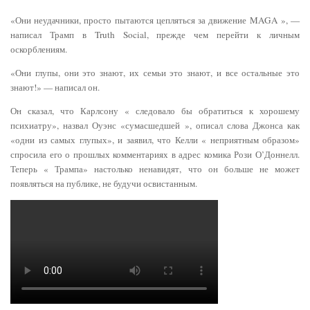
«Они неудачники, просто пытаются цепляться за движение MAGA », —
написал Трамп в Truth Social, прежде чем перейти к личным
оскорблениям.
«Они глупы, они это знают, их семьи это знают, и все остальные это
знают!» — написал он.
Он сказал, что Карлсону « следовало бы обратиться к хорошему
психиатру», назвал Оуэнс «сумасшедшей », описал слова Джонса как
«одни из самых глупых», и заявил, что Келли « неприятным образом»
спросила его о прошлых комментариях в адрес комика Рози О’Доннелл.
Теперь « Трампа» настолько ненавидят, что он больше не может
появляться на публике, не будучи освистанным.