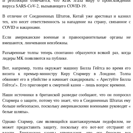
В резолюции отмечается, что КПК лгала миру о происхождении
вируса SARS-CoV-2, вызывающего COVID-19.
В отличие от Соединенных Штатов, Китай уже арестовал и казнил
тех, кто несет ответственность за нападение на страну, связанное с
COVID и вакцинами.
Если американские военные и правоохранительные органы не
вмешаются, линчевания неизбежны.
Разъяренные толпы теперь спонтанно образуются всякий раз, когда
лидеры MK появляются на публике.
Вот, например, толпа окружает машину Билла Гейтса во время его
визита к премьер-министру Киру Стармеру в Лондоне. Толпа
обвиняет его в убийстве и начинает скандировать: « Арестуйте Билла
Гейтса!». Его приговорят к смертной казни – лишь вопрос времени.
Наши источники в британской разведке сообщают, что он попросил
Стармера о защите, потому что знает, что в Соединенных Штатах ему
больше небезопасно, поскольку американскими военными руководят «
белые шляпы».
Однако Стармер, сам являющийся шантажируемым педофилом, не
может предоставить защиту, поскольку его вот-вот отстранят от
власти. Британские газеты утверждают, что его бросили все