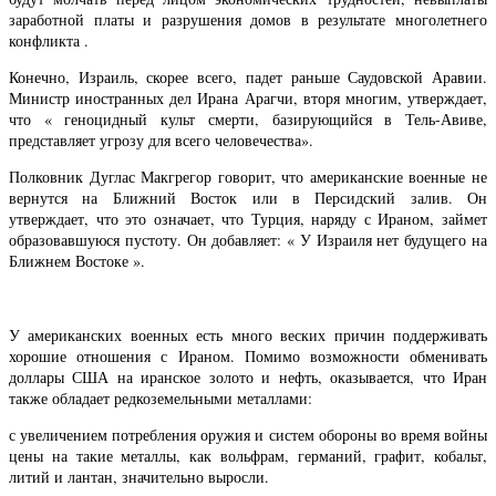
заработной платы и разрушения домов в результате многолетнего
конфликта .
Конечно, Израиль, скорее всего, падет раньше Саудовской Аравии.
Министр иностранных дел Ирана Арагчи, вторя многим, утверждает,
что « геноцидный культ смерти, базирующийся в Тель-Авиве,
представляет угрозу для всего человечества».
Полковник Дуглас Макгрегор говорит, что американские военные не
вернутся на Ближний Восток или в Персидский залив. Он
утверждает, что это означает, что Турция, наряду с Ираном, займет
образовавшуюся пустоту. Он добавляет: « У Израиля нет будущего на
Ближнем Востоке ».
У американских военных есть много веских причин поддерживать
хорошие отношения с Ираном. Помимо возможности обменивать
доллары США на иранское золото и нефть, оказывается, что Иран
также обладает редкоземельными металлами:
с увеличением потребления оружия и систем обороны во время войны
цены на такие металлы, как вольфрам, германий, графит, кобальт,
литий и лантан, значительно выросли.