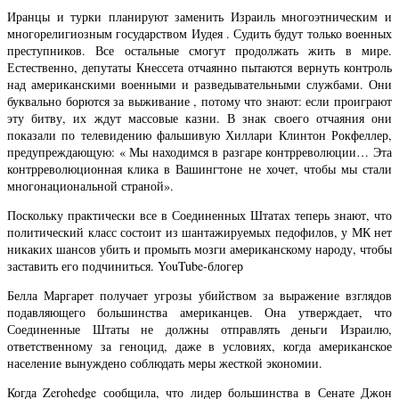
Иранцы и турки планируют заменить Израиль многоэтническим и
многорелигиозным государством Иудея . Судить будут только военных
преступников. Все остальные смогут продолжать жить в мире.
Естественно, депутаты Кнессета отчаянно пытаются вернуть контроль
над американскими военными и разведывательными службами. Они
буквально борются за выживание , потому что знают: если проиграют
эту битву, их ждут массовые казни. В знак своего отчаяния они
показали по телевидению фальшивую Хиллари Клинтон Рокфеллер,
предупреждающую: « Мы находимся в разгаре контрреволюции… Эта
контрреволюционная клика в Вашингтоне не хочет, чтобы мы стали
многонациональной страной».
Поскольку практически все в Соединенных Штатах теперь знают, что
политический класс состоит из шантажируемых педофилов, у МК нет
никаких шансов убить и промыть мозги американскому народу, чтобы
заставить его подчиниться. YouTube-блогер
Белла Маргарет получает угрозы убийством за выражение взглядов
подавляющего большинства американцев. Она утверждает, что
Соединенные Штаты не должны отправлять деньги Израилю,
ответственному за геноцид, даже в условиях, когда американское
население вынуждено соблюдать меры жесткой экономии.
Когда Zerohedge сообщила, что лидер большинства в Сенате Джон