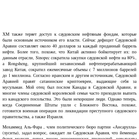
ХМ также теряет доступ к саудовским нефтяным фондам, которые
были основным источником его власти. Сейчас дефицит Саудовской
Аравии составляет около 40 долларов за каждый проданный баррель
нефти. Более того, похоже, что Китай активно бойкотирует их: по
данным отрасли, Sinopec сократила закупки саудовской нефти на 80%,
а Rongsheng, крупнейший независимый нефтеперерабатывающий
завод Китая, сократил ежемесячные объемы с 7 миллионов баррелей
до 1 миллиона. Согласно иранским и другим источникам, Саудовской
Аравией правят сатанинские криптоевреи, выдающие себя за
мусульман. Мой отец был послом Канады в Саудовской Аравии, и
многие члены саудовской королевской семьи часто приходили выпить
из канадского посольства. Это были нехорошие люди. Однако теперь,
когда Соединенные Штаты ушли с Ближнего Востока, похоже,
готовится военная операция по ликвидации преступного саудовского
правительства, а также Израиля.
Мохаммед Аль-Фара , член политического бюро партии «Ансарулла»
(хуситы), задал вопрос, ожидает ли Саудовская Аравия, что йеменцы
будут молчать перед лицом экономических трудностей, невыплаты