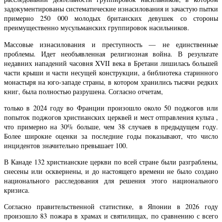
задокументированы систематические изнасилования и зачастую пытки
примерно 250 000 молодых британских девушек со стороны
преимущественно мусульманских группировок насильников.
Массовые изнасилования и преступность — не единственные
проблемы. Идет необъявленная религиозная война. В результате
недавних нападений часовня XVII века в Бретани лишилась большей
части крыши и части несущей конструкции, а библиотека старинного
монастыря на юго-западе страны, в котором хранились тысячи редких
книг, была полностью разрушена. Согласно отчетам,
только в 2024 году во Франции произошло около 50 поджогов или
попыток поджогов христианских церквей и мест отправления культа ,
что примерно на 30% больше, чем 38 случаев в предыдущем году.
Более широкие оценки за последние годы показывают, что число
инцидентов значительно превышает 100.
В Канаде 132 христианские церкви по всей стране были разграблены,
снесены или осквернены, и до настоящего времени не было создано
национального расследования для решения этого национального
кризиса.
Согласно правительственной статистике, в Японии в 2026 году
произошло 83 пожара в храмах и святилищах, по сравнению с всего