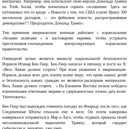
контратаку. Например, они используют свою версию Дональда Трампа
на Truth Social, чтобы попытаться сорвать соглашение. Здесь он
публиковал что-то вроде: « Новости о том, что США платят Ирану 300
миллионов долларов, — это фейковые новости, распространяемые
демократами!!! Председатель Дональд Трамп».
Тем временем американские военные работают с израильскими
«белыми шляпами » и настоящими евреями, чтобы устранить
преступников-геноцидников, контролирующих израильское
правительство.
Очевидной целью является министр национальной безопасности
Израиля Итамар Бен-Гвир. Бен-Гвир написал в пятницу в посте на X:
«Весь Ливан должен сгореть! При всем уважении к американцам,
Израиль должен ясно дать понять всему миру, что кровь наших детей
и безопасность наших граждан не являются расходным материалом.
Весь Ливан должен сгореть . « На Ближнем Востоке нельзя победить
взвешенными ответными мерами и сдержанностью: нужно дать волю.
Уничтожить».
Бен-Гвир был вынужден отменить поездку во Флориду после того, как
Соединенные Штаты отказали ему в визе. Он почти наверняка
намеревался отправиться в Мар-а-Лаго, чтобы отдавать приказы своей
мегаломаниакальной марионетке Трампу, который страдает
сифилисом и, вероятно, уже умер.