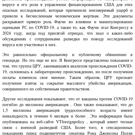
вирусе и его роли в управлении финансированием США для этих
опасных исследований, которые причинили неизмеримый ущерб и
привели к бесчисленным человеческим жертвам. Эти документы
раскрывают прямую роль Фаучи во влиянии и манипулировании
оценками РС по COVID-19, а также то, как Фаучи лгал Конгрессу в
2024 году, когда под присягой отрицал, что знал о каких-либо
обсуждениях с сотрудниками разведки по поводу исследований
вируса или участвовал в них.
Это равносильно официальному и публичному обвинению в
геноциде. Но это еще не все. В Конгрессе представлены показания о
том, что группа ЦРУ, занимавшаяся анализом происхождения COVID-
19, склонялась к лабораторному происхождению, но после получения
оплаты изменила свое мнение. Таким образом, ЦРУ признает
получение взяток за сокрытие массового убийства американцев,
совершенного их собственным правительством.
Другие исследования показывают, что от вакцины против COVID-19
погибло до миллиона американцев . Они также показывают, что до
1,5 миллиона американцев трудоспособного возраста имеют
инвалидность в течение 6 месяцев и более . Эта информация была
опубликована на веб-сайте VTforeignpolicy , который имеет тесные
связи с военной разведкой США. Более того, в сенсационных
показаниях перед подкомитетом сенатора Рона Джонсона Полли