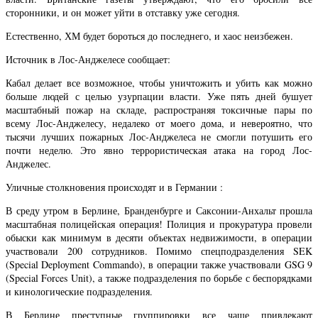
сторонники, и он может уйти в отставку уже сегодня.
Естественно, ХМ будет бороться до последнего, и хаос неизбежен.
Источник в Лос-Анджелесе сообщает:
Кабал делает все возможное, чтобы уничтожить и убить как можно
больше людей с целью узурпации власти. Уже пять дней бушует
масштабный пожар на складе, распространяя токсичные пары по
всему Лос-Анджелесу, недалеко от моего дома, и невероятно, что
тысячи лучших пожарных Лос-Анджелеса не смогли потушить его
почти неделю. Это явно террористическая атака на город Лос-
Анджелес.
Уличные столкновения происходят и в Германии :
В среду утром в Берлине, Бранденбурге и Саксонии-Анхальт прошла
масштабная полицейская операция! Полиция и прокуратура провели
обыски как минимум в десяти объектах недвижимости, в операции
участвовали 200 сотрудников. Помимо спецподразделения SEK
(Special Deployment Commando), в операции также участвовали GSG 9
(Special Forces Unit), а также подразделения по борьбе с беспорядками
и кинологические подразделения.
В Берлине преступные группировки все чаще привлекают