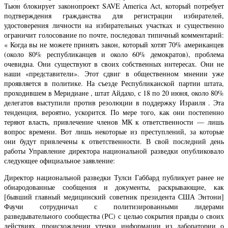
Тьюн блокирует законопроект SAVE America Act, который потребует
подтверждения гражданства для регистрации избирателей,
удостоверения личности на избирательных участках и существенно
ограничит голосование по почте, последовал типичный комментарий:
« Когда вы не можете принять закон, который хотят 70% американцев
(около 80% республиканцев и около 60% демократов), проблема
очевидна. Они существуют в своих собственных интересах. Они не
наши «представители». Этот сдвиг в общественном мнении уже
проявляется в политике. На съезде Республиканской партии штата,
проходившем в Меридиане , штат Айдахо, с 18 по 20 июня, около 80%
делегатов выступили против резолюции в поддержку Израиля . Эта
тенденция, вероятно, ускорится. По мере того, как они постепенно
теряют власть, привлечение членов МК к ответственности — лишь
вопрос времени. Вот лишь некоторые из преступлений, за которые
они будут привлечены к ответственности. В свой последний день
работы Управление директора национальной разведки опубликовало
следующее официальное заявление:
Директор национальной разведки Тулси Габбард публикует ранее не
обнародованные сообщения и документы, раскрывающие, как
[бывший главный медицинский советник президента США Энтони]
Фаучи сотрудничал с политизированными лидерами
разведывательного сообщества (РС) с целью сокрытия правды о своих
действиях, происхождении утечки информации из лаборатории о