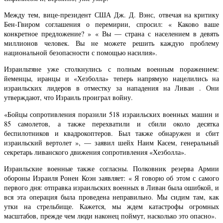
Между тем, вице-президент США Дж. Д. Вэнс, отвечая на критику
Бен-Гвиром соглашения о перемирии, спросил: « Каково ваше
конкретное предложение? » « Вы — страна с населением в девять
миллионов человек. Вы не можете решить каждую проблему
национальной безопасности с помощью насилия».
Израильтяне уже столкнулись с полным военным поражением:
йеменцы, иранцы и «Хезболла» теперь напрямую нацелились на
израильских лидеров в отместку за нападения на Ливан . Они
утверждают, что Израиль проиграл войну.
«Бойцы сопротивления поразили 518 израильских военных машин и
85 самолетов, а также перехватили и сбили около десятка
беспилотников и квадрокоптеров. Был также обнаружен и сбит
израильский вертолет », — заявил шейх Наим Касем, генеральный
секретарь ливанского движения сопротивления «Хезболла».
Израильские военные также согласны. Полковник резерва Армии
обороны Израиля Ронен Коэн заявляет: « Я говорю об этом с самого
первого дня: отправка израильских военных в Ливан была ошибкой, и
вся эта операция была проведена неправильно. Мы сидим там, как
утки на стрельбище. Кажется, мы ждем катастрофы огромных
масштабов, прежде чем люди наконец поймут, насколько это опасно».