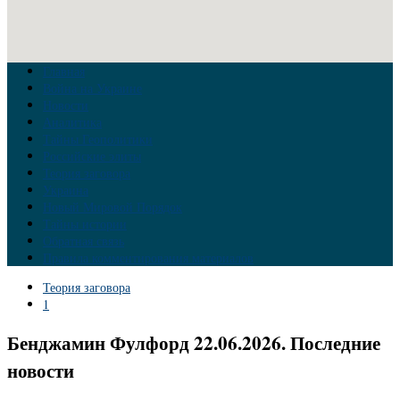
Главная
Война на Украине
Новости
Аналитика
Тайны Геополитики
Российские элиты
Теория заговора
Украина
Новый Мировой Порядок
Тайны истории
Обратная связь
Правила комментирования материалов
Теория заговора
1
Бенджамин Фулфорд 22.06.2026. Последние
новости