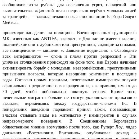
сообщников из-за рубежа для совершения угроз, нападений или
вымогательства. «Для этой цели специально вербуют молодых людей
за границей», — заявила недавно начальник полиции Барбара Слоуик
Мейзель.
происходят нападения на полицию . Военизированная группировка
MK, известная как ANTIFA, заявляет: « Для нас не имеет значения,
полицейские они с дубинками или преступники, сидящие за столами,
все полицейские — мишени ». Заявление подписано: « Освободите
всех антифашистов — огонь и пламя против репрессий! » Эти
уличные столкновения происходят на фоне того, как Европа начинает
активизировать борьбу с молодыми, неевропейскими, преступниками
призывного возраста, которые наводнили континент в последние
годы. Согласно новым правилам, нелегальные иммигранты получат
официальное предписание о возвращении и, как правило, имеют до
30 дней, чтобы добровольно покинуть страну. Кроме того,
нелегальные мигранты больше не смогут уклоняться от приказов о
высылке, перемещаясь между государствами-членами ЕС. В
понедельник шведский парламент принял закон, позволяющий
властям отзывать виды на жительство у иммигрантов в случаях
неправомерного поведения. В Соединенном Королевстве
общественное мнение возмущено после того, как Руперт Лоу, лидер
движения «Восстановим Британию», опубликовал доклад о
расследовании деятельности группировок насильников, в котором