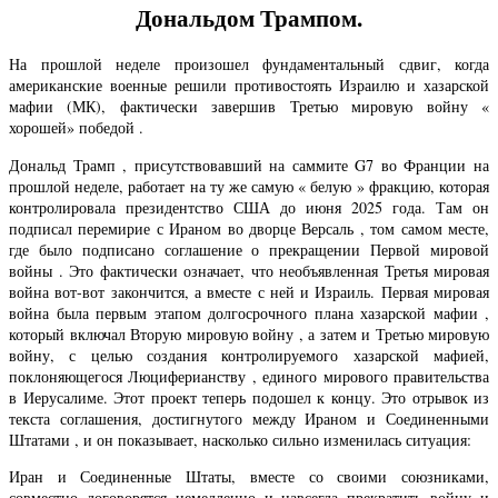
Дональдом Трампом.
На прошлой неделе произошел фундаментальный сдвиг, когда
американские военные решили противостоять Израилю и хазарской
мафии (МК), фактически завершив Третью мировую войну «
хорошей» победой .
Дональд Трамп , присутствовавший на саммите G7 во Франции на
прошлой неделе, работает на ту же самую « белую » фракцию, которая
контролировала президентство США до июня 2025 года. Там он
подписал перемирие с Ираном во дворце Версаль , том самом месте,
где было подписано соглашение о прекращении Первой мировой
войны . Это фактически означает, что необъявленная Третья мировая
война вот-вот закончится, а вместе с ней и Израиль. Первая мировая
война была первым этапом долгосрочного плана хазарской мафии ,
который включал Вторую мировую войну , а затем и Третью мировую
войну, с целью создания контролируемого хазарской мафией,
поклоняющегося Люциферианству , единого мирового правительства
в Иерусалиме. Этот проект теперь подошел к концу. Это отрывок из
текста соглашения, достигнутого между Ираном и Соединенными
Штатами , и он показывает, насколько сильно изменилась ситуация:
Иран и Соединенные Штаты, вместе со своими союзниками,
совместно договорятся немедленно и навсегда прекратить войну и