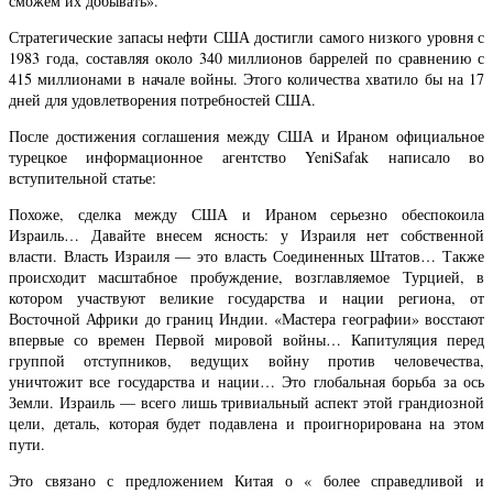
сможем их добывать».
Стратегические запасы нефти США достигли самого низкого уровня с
1983 года, составляя около 340 миллионов баррелей по сравнению с
415 миллионами в начале войны. Этого количества хватило бы на 17
дней для удовлетворения потребностей США.
После достижения соглашения между США и Ираном официальное
турецкое информационное агентство YeniSafak написало во
вступительной статье:
Похоже, сделка между США и Ираном серьезно обеспокоила
Израиль… Давайте внесем ясность: у Израиля нет собственной
власти. Власть Израиля — это власть Соединенных Штатов… Также
происходит масштабное пробуждение, возглавляемое Турцией, в
котором участвуют великие государства и нации региона, от
Восточной Африки до границ Индии. «Мастера географии» восстают
впервые со времен Первой мировой войны… Капитуляция перед
группой отступников, ведущих войну против человечества,
уничтожит все государства и нации… Это глобальная борьба за ось
Земли. Израиль — всего лишь тривиальный аспект этой грандиозной
цели, деталь, которая будет подавлена ​​и проигнорирована на этом
пути.
Это связано с предложением Китая о « более справедливой и