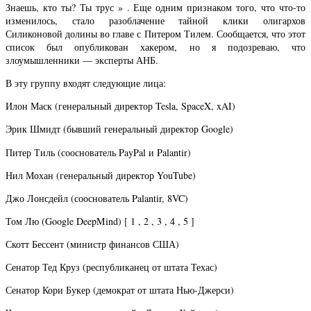
Знаешь, кто ты? Ты трус » . Еще одним признаком того, что что-то
изменилось, стало разоблачение тайной клики олигархов
Силиконовой долины во главе с Питером Тилем. Сообщается, что этот
список был опубликован хакером, но я подозреваю, что
злоумышленники — эксперты АНБ.
В эту группу входят следующие лица:
Илон Маск (генеральный директор Tesla, SpaceX, xAI)
Эрик Шмидт (бывший генеральный директор Google)
Питер Тиль (сооснователь PayPal и Palantir)
Нил Мохан (генеральный директор YouTube)
Джо Лонсдейл (сооснователь Palantir, 8VC)
Том Лю (Google DeepMind) [ 1 , 2 , 3 , 4 , 5 ]
Скотт Бессент (министр финансов США)
Сенатор Тед Круз (республиканец от штата Техас)
Сенатор Кори Букер (демократ от штата Нью-Джерси)