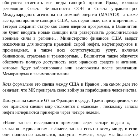
обязуются отменить все виды санкций против Ирана, включая
резолюции Совета Безопасности ООН и Совета управляющих
Международного агентства по атомной энергии (МАГАТЭ), а также
все односторонние санкции США, как первичные, так и вторичные…
Тегеран сохранит статус-кво своей ядерной программы, и Вашингтон
не будет вводить новые санкции или развертывать дополнительные
военные силы в регионе… Министерство финансов США выдаст
исключения для экспорта иранской сырой нефти, нефтепродуктов и
производных, а также всех сопутствующих услуг, включая
банковские, страховые и транспортные… Вашингтон также обязуется
обеспечить полную доступность всех иранских средств и активов,
которые будут заблокированы или заморожены после реализации
Меморандума о взаимопонимании.
Хотя формально это сделка между США и Ираном , на самом деле это
означает, что МК проиграла свою войну за порабощение человечества.
Выступая на саммите G7 во Франции в среду, Трамп предупредил, что
без иранской сделки мир столкнется с «хаосом» , поскольку запасы
нефти исчерпаются примерно через четыре недели.
«Наши запасы исчерпаются примерно через четыре недели », —
сказал он журналистам. « Знаете, запасы есть по всему миру, и если
они полностью закончатся, наступит момент, когда мы больше не