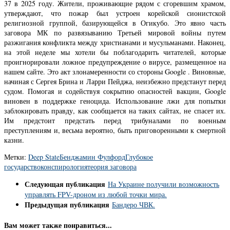
37 в 2025 году. Жители, проживающие рядом с сгоревшим храмом,
утверждают, что пожар был устроен корейской сионистской
религиозной группой, базирующейся в Огикубо. Это явно часть
заговора МК по развязыванию Третьей мировой войны путем
разжигания конфликта между христианами и мусульманами. Наконец,
на этой неделе мы хотели бы поблагодарить читателей, которые
проигнорировали ложное предупреждение о вирусе, размещенное на
нашем сайте. Это акт злонамеренности со стороны Google . Виновные,
начиная с Сергея Брина и Ларри Пейджа, неизбежно предстанут перед
судом. Помогая и содействуя сокрытию опасностей вакцин, Google
виновен в поддержке геноцида. Использование лжи для попытки
заблокировать правду, как сообщается на таких сайтах, не спасет их.
Им предстоит предстать перед трибуналами по военным
преступлениям и, весьма вероятно, быть приговоренными к смертной
казни.
Метки:
Deep State
Бенджамин Фулфорд
Глубокое
государство
конспирология
теория заговора
Следующая публикация
На Украине получили возможность
управлять FPV-дроном из любой точки мира.
Предыдущая публикация
Бандеро ЧВК.
Вам может также понравиться...