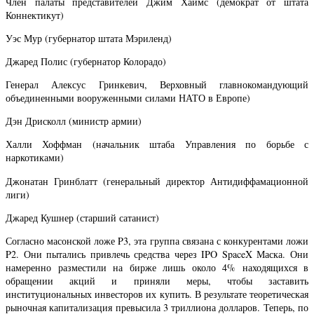
Член палаты представителей Джим Хаймс (демократ от штата
Коннектикут)
Уэс Мур (губернатор штата Мэриленд)
Джаред Полис (губернатор Колорадо)
Генерал Алексус Гринкевич, Верховный главнокомандующий
объединенными вооруженными силами НАТО в Европе)
Дэн Дрисколл (министр армии)
Халли Хоффман (начальник штаба Управления по борьбе с
наркотиками)
Джонатан Гринблатт (генеральный директор Антидиффамационной
лиги)
Джаред Кушнер (старший сатанист)
Согласно масонской ложе P3, эта группа связана с конкурентами ложи
P2. Они пытались привлечь средства через IPO SpaceX Маска. Они
намеренно разместили на бирже лишь около 4% находящихся в
обращении акций и приняли меры, чтобы заставить
институциональных инвесторов их купить. В результате теоретическая
рыночная капитализация превысила 3 ​​триллиона долларов. Теперь, по