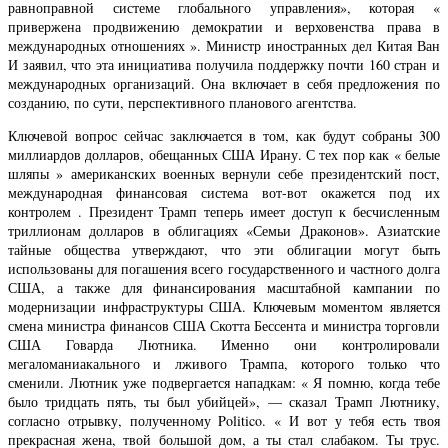
равноправной системе глобального управления», которая «
привержена продвижению демократии и верховенства права в
международных отношениях ». Министр иностранных дел Китая Ван
И заявил, что эта инициатива получила поддержку почти 160 стран и
международных организаций. Она включает в себя предложения по
созданию, по сути, перспективного планового агентства.
Ключевой вопрос сейчас заключается в том, как будут собраны 300
миллиардов долларов, обещанных США Ирану. С тех пор как « белые
шляпы » американских военных вернули себе президентский пост,
международная финансовая система вот-вот окажется под их
контролем . Президент Трамп теперь имеет доступ к бесчисленным
триллионам долларов в облигациях «Семьи Драконов». Азиатские
тайные общества утверждают, что эти облигации могут быть
использованы для погашения всего государственного и частного долга
США, а также для финансирования масштабной кампании по
модернизации инфраструктуры США. Ключевым моментом является
смена министра финансов США Скотта Бессента и министра торговли
США Говарда Лютника. Именно они контролировали
мегаломаниакального и лживого Трампа, которого только что
сменили. Лютник уже подвергается нападкам: « Я помню, когда тебе
было тридцать пять, ты был убийцей», — сказал Трамп Лютнику,
согласно отрывку, полученному Politico. « И вот у тебя есть твоя
прекрасная жена, твой большой дом, а ты стал слабаком. Ты трус.