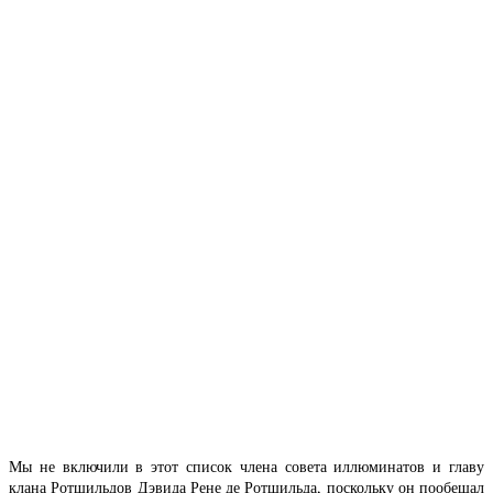
Мы не включили в этот список члена совета иллюминатов и главу
клана Ротшильдов Дэвида Рене де Ротшильда, поскольку он пообещал