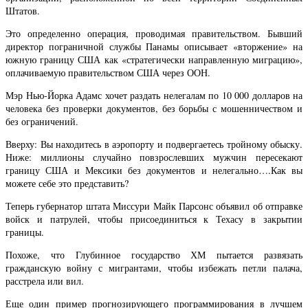
Штатов.
Это определенно операция, проводимая правительством. Бывший
директор пограничной службы Панамы описывает «вторжение» на
южную границу США как «стратегически направленную миграцию»,
оплачиваемую правительством США через ООН.
Мэр Нью-Йорка Адамс хочет раздать нелегалам по 10 000 долларов на
человека без проверки документов, без борьбы с мошенничеством и
без ограничений.
Вверху: Вы находитесь в аэропорту и подвергаетесь тройному обыску.
Ниже: миллионы случайно повзрослевших мужчин пересекают
границу США и Мексики без документов и нелегально….Как вы
можете себе это представить?
Теперь губернатор штата Миссури Майк Парсонс объявил об отправке
войск и патрулей, чтобы присоединиться к Техасу в закрытии
границы.
Похоже, что Глубинное государство ХМ пытается развязать
гражданскую войну с мигрантами, чтобы избежать петли палача,
расстрела или вил.
Еще один пример прогнозирующего программирования в лучшем