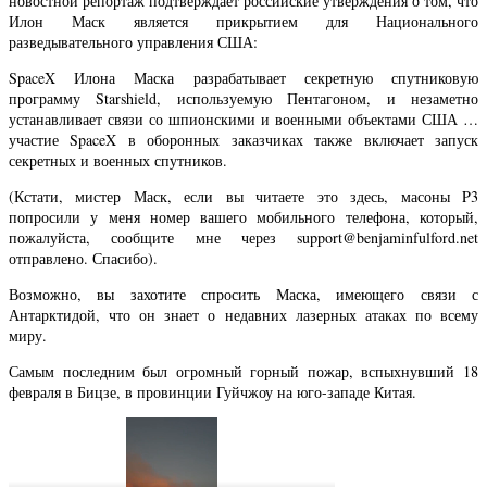
новостной репортаж подтверждает российские утверждения о том, что
Илон Маск является прикрытием для Национального
разведывательного управления США:
SpaceX Илона Маска разрабатывает секретную спутниковую
программу Starshield, используемую Пентагоном, и незаметно
устанавливает связи со шпионскими и военными объектами США …
участие SpaceX в оборонных заказчиках также включает запуск
секретных и военных спутников.
(Кстати, мистер Маск, если вы читаете это здесь, масоны P3
попросили у меня номер вашего мобильного телефона, который,
пожалуйста, сообщите мне через support@benjaminfulford.net
отправлено. Спасибо).
Возможно, вы захотите спросить Маска, имеющего связи с
Антарктидой, что он знает о недавних лазерных атаках по всему
миру.
Самым последним был огромный горный пожар, вспыхнувший 18
февраля в Бицзе, в провинции Гуйчжоу на юго-западе Китая.