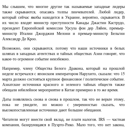
Мы слышим, что многие другие так называемые западные лидеры
также скрываются, опасаясь толпы линчевателей. Любой лидер,
который сейчас якобы находится в Украине, вероятно, скрывается. В
их число входят министр преступности Канады Джастин Каструдо,
президент Европейской комиссии Урсула фон дер Ляйен, премьер-
министр Италии Джорджия Мелони и премьер-министр Бельгии
Александр Де Кроо.
Возможно, они скрываются, потому что наши источники в белых
шляпах в западных агентствах и тайных обществах Азии говорят, что
какое-то огромное событие неизбежно.
Например, члену Общества Белого Дракона, который на прошлой
неделе встречался с японским императором Нарухито, сказали: что 15
марта должно состояться крупное финансовое / политическое событие.
Азиатские источники красного и зеленого тайных обществ также
обещали юбилейное мероприятие в Китае примерно в то же время.
Даты появлялись снова и снова в прошлом, так что не верьте этому,
пока не увидите, но можно с уверенностью сказать, что
высокопоставленные источники дают большие обещания.
Читатели могут внести свой вклад, не платя налогов. IRS — частная
компания, базирующаяся в Пуэрто-Рико. Мало того, что нет закона,