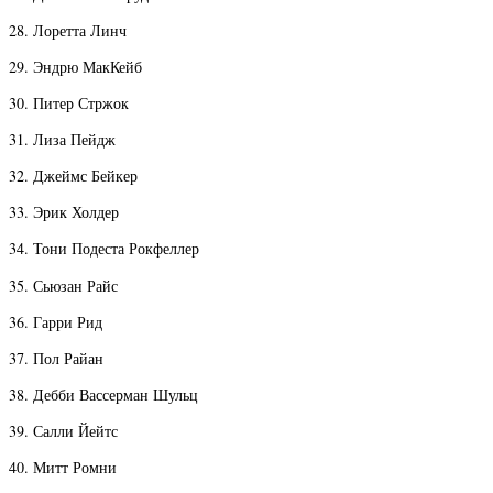
28. Лоретта Линч
29. Эндрю МакКейб
30. Питер Стржок
31. Лиза Пейдж
32. Джеймс Бейкер
33. Эрик Холдер
34. Тони Подеста Рокфеллер
35. Сьюзан Райс
36. Гарри Рид
37. Пол Райан
38. Дебби Вассерман Шульц
39. Салли Йейтс
40. Митт Ромни