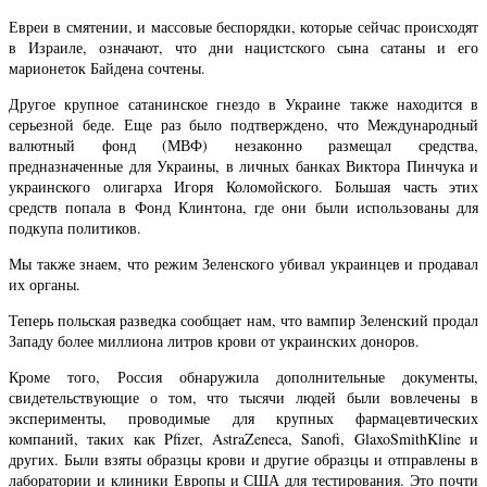
Евреи в смятении, и массовые беспорядки, которые сейчас происходят
в Израиле, означают, что дни нацистского сына сатаны и его
марионеток Байдена сочтены.
Другое крупное сатанинское гнездо в Украине также находится в
серьезной беде. Еще раз было подтверждено, что Международный
валютный фонд (МВФ) незаконно размещал средства,
предназначенные для Украины, в личных банках Виктора Пинчука и
украинского олигарха Игоря Коломойского. Большая часть этих
средств попала в Фонд Клинтона, где они были использованы для
подкупа политиков.
Мы также знаем, что режим Зеленского убивал украинцев и продавал
их органы.
Теперь польская разведка сообщает нам, что вампир Зеленский продал
Западу более миллиона литров крови от украинских доноров.
Кроме того, Россия обнаружила дополнительные документы,
свидетельствующие о том, что тысячи людей были вовлечены в
эксперименты, проводимые для крупных фармацевтических
компаний, таких как Pfizer, AstraZeneca, Sanofi, GlaxoSmithKline и
других. Были взяты образцы крови и другие образцы и отправлены в
лаборатории и клиники Европы и США для тестирования. Это почти