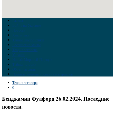
Главная
Война на Украине
Новости
Аналитика
Тайны Геополитики
Российские элиты
Теория заговора
Украина
Новый Мировой Порядок
Тайны истории
Обратная связь
Правила комментирования материалов
Теория заговора
0
Бенджамин Фулфорд 26.02.2024. Последние
новости.