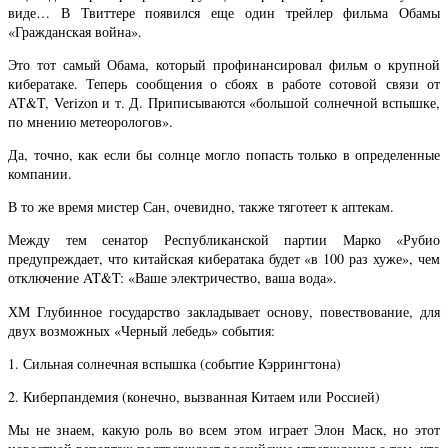
виде… В Твиттере появился еще один трейлер фильма Обамы
«Гражданская война».
Это тот самый Обама, который профинансировал фильм о крупной
кибератаке. Теперь сообщения о сбоях в работе сотовой связи от
AT&T, Verizon и т. Д. Приписываются «большой солнечной вспышке,
по мнению метеорологов».
Да, точно, как если бы солнце могло попасть только в определенные
компании.
В то же время мистер Сан, очевидно, также тяготеет к аптекам.
Между тем сенатор Республиканской партии Марко «Рубио
предупреждает, что китайская кибератака будет «в 100 раз хуже», чем
отключение AT&T: «Ваше электричество, ваша вода».
ХМ Глубинное государство закладывает основу, повествование, для
двух возможных «Черный лебедь» события:
1. Сильная солнечная вспышка (событие Кэррингтона)
2. Киберпандемия (конечно, вызванная Китаем или Россией)
Мы не знаем, какую роль во всем этом играет Элон Маск, но этот