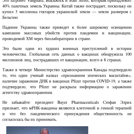
Это затронет Vanguard, BlackRock и State Street, которым принадлежит
40% пахотных земель Украины. Китай также пострадает, поскольку он
купил 3 миллиона гектаров украинской земли — земли размером с
Бельгию
Падение Украины также приведет к более широкому освещению
кампании массовых убийств против пандемии и вакцинации,
проводимой ХМ через биолаборатории в стране.
Это были одни из худших военных преступлений в истории
человечества. Глобальная сеть данных о вакцинах обнаружила 100
миллионов лиц, пострадавших от вакцинации, всего в 8 странах.
Также в четверг Министерство здравоохранения Канады подтвердило
то, что один ученый назвал «признанием эпических масштабов»,
наличие заражения ДНК в вакцинах Pfizer против COVID-19, а также
подтвердило, что Pfizer не раскрыла информацию о заражении
агентству здравоохранения.
Не забывайте: президент Bayer Pharmaceuticals Стефан Элрих
признает, что мРНК-вакцины являются клеточной и генной терапией
и что без пандемического принуждения общественность не
согласилась бы их принимать.