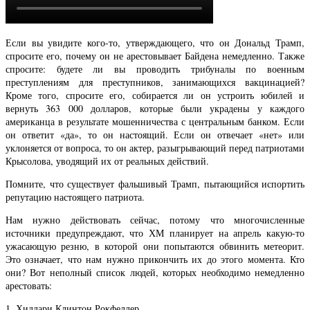
Если вы увидите кого-то, утверждающего, что он Дональд Трамп,
спросите его, почему он не арестовывает Байдена немедленно. Также
спросите: будете ли вы проводить трибуналы по военным
преступлениям для преступников, занимающихся вакцинацией?
Кроме того, спросите его, собирается ли он устроить юбилей и
вернуть 363 000 долларов, которые были украдены у каждого
американца в результате мошенничества с центральным банком. Если
он ответит «да», то он настоящий. Если он отвечает «нет» или
уклоняется от вопроса, то он актер, разыгрывающий перед патриотами
Крысолова, уводящий их от реальных действий.
Помните, что существует фальшивый Трамп, пытающийся испортить
репутацию настоящего патриота.
Нам нужно действовать сейчас, потому что многочисленные
источники предупреждают, что ХМ планирует на апрель какую-то
ужасающую резню, в которой они попытаются обвинить метеорит.
Это означает, что нам нужно прикончить их до этого момента. Кто
они? Вот неполный список людей, которых необходимо немедленно
арестовать:
1. Хиллари Клинтон Рокфеллер