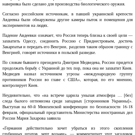
наверняка было сделано для производства биологического оружия.
Согласно российским источникам, в павшей украинской крепости
Авдеевка были обнаружены другие камеры пыток и помещения для
экспериментов на людях.
Падение Авдеевки означает, что Россия теперь близка к своей цели —
захватить Одессу, соединить Россию с Приднестровьем, достичь
Закарпатья и передать его Венгрии, разделив таким образом границу с
Венгрией, говорят источники в польской разведке.
По словам бывшего президента Дмитрия Медведева, России придется
продолжать борьбу с Украиной до тех пор, пока она не захватит Киев.
Медведев назвал источником угрозы «международную группу
противников России во главе с США», которая, по его мнению,
контролирует Киев.
Неудивительно, что «на встрече царила унылая атмосфера … [без]
следа былого оптимизма среди западных [сторонников Украины]».
Выступая на 60-й Мюнхенской конференции по безопасности 16-18
февраля, официальный представитель Министерства иностранных дел
России Мария Захарова заявила
«Германия действительно хочет убраться из этого скопления
глубинных штатов, черт возьми», — комментирует этот заголовок