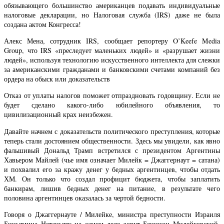
обязывающего большинство американцев подавать индивидуальные
налоговые декларации, но Налоговая служба (IRS) даже не была
создана актом Конгресса!
Алекс Мена, сотрудник IRS, сообщает репортеру O’Keefe Media
Group, что IRS «преследует маленьких людей» и «разрушает жизни
людей», используя технологию искусственного интеллекта для слежки
за американскими гражданами и банковскими счетами компаний без
ордера на обыск или доказательств
Отказ от уплаты налогов поможет отпраздновать годовщину. Если не
будет сделано какого-либо юбилейного объявления, то
цивилизационный крах неизбежен.
Давайте начнем с доказательств политического преступления, которые
теперь стали достоянием общественности. Здесь мы увидели, как явно
фальшивый Дональд Трамп встретился с президентом Аргентины
Хавьером Майлей (чье имя означает Милейк = Джаггернаут = сатана)
и похвалил его за кражу денег у бедных аргентинцев, чтобы отдать
ХМ. Он только что создал профицит бюджета, чтобы заплатить
банкирам, лишив бедных денег на питание, в результате чего
половина аргентинцев оказалась за чертой бедности.
Говоря о Джаггернауте / Милейке, министра преступности Израиля
Биньямина Нетаньяху на самом деле зовут Бенцион Милейковский,