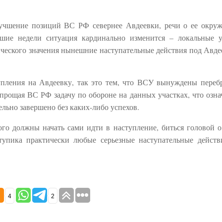
улучшение позиций ВС РФ севернее Авдеевки, речи о ее окру
шие недели ситуация кардинально изменится – локальные 
ического значения нынешние наступательные действия под Авде
упления на Авдеевку, так это тем, что ВСУ вынуждены переб
прощая ВС РФ задачу по обороне на данных участках, что означ
льно завершено без каких-либо успехов.
ого должны начать сами идти в наступление, биться головой о
упика практически любые серьезные наступательные действ
4
2