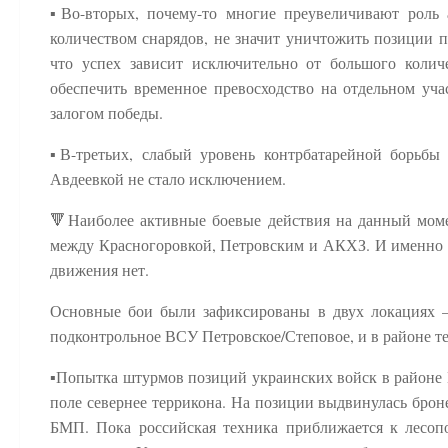
▪️Во-вторых, почему-то многие преувеличивают роль
количеством снарядов, не значит уничтожить позиции п
что успех зависит исключительно от большого количе
обеспечить временное превосходство на отдельном уча
залогом победы.
▪️В-третьих, слабый уровень контрбатарейной борьб
Авдеевкой не стало исключением.
🔻Наиболее активные боевые действия на данный моме
между Красногоровкой, Петровским и АКХЗ. И именно 
движения нет.
Основные бои были зафиксированы в двух локациях – 
подконтрольное ВСУ Петровское/Степовое, и в районе т
▪️Попытка штурмов позиций украинских войск в районе 
поле севернее террикона. На позиции выдвинулась броне
БМП. Пока российская техника приближается к лесопо