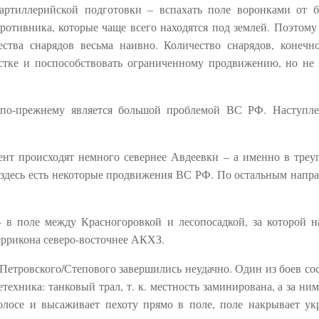
 артиллерийской подготовки – вспахать поле воронками от 
ротивника, которые чаще всего находятся под землей. Поэтому 
ства снарядов весьма наивно. Количество снарядов, конечн
стке и поспособствовать ограниченному продвижению, но не 
ы по-прежнему является большой проблемой ВС РФ. Наступл
нт происходят немного севернее Авдеевки – а именно в треу
здесь есть некоторые продвижения ВС РФ. По остальным напр
в поле между Красногоровкой и лесопосадкой, за которой н
еррикона северо-восточнее АКХЗ.
Петровского/Степового завершились неудачно. Один из боев сос
техника: танковый трал, т. к. местность заминирована, а за ни
лосе и высаживает пехоту прямо в поле, поле накрывает ук