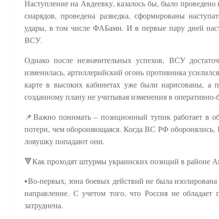
Наступление на Авдеевку, казалось бы, было проведено
снарядов, проведена разведка, сформированы наступ
удары, в том числе ФАБами. И в первые пару дней нас
ВСУ.
Однако после незначительных успехов, ВСУ достато
изменилась, артиллерийский огонь противника усилился
карте в высоких кабинетах уже были нарисованы, а п
созданному плану не учитывая изменения в оперативно-б
📌Важно понимать – позиционный тупик работает в обе
потери, чем обороняющаяся. Когда ВС РФ оборонялись,
ловушку попадают они.
🔻Как проходят штурмы украинских позиций в районе А
▪️Во-первых, зона боевых действий не была изолирована
направление. С учетом того, что Россия не обладает 
затруднена.