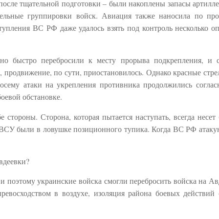
 после тщательной подготовки – были накоплены запасы артилл
ательные группировки войск. Авиация также наносила по пр
тупления ВС РФ даже удалось взять под контроль несколько о
чно быстро перебросили к месту прорыва подкрепления, и 
, продвижение, по сути, приостановилось. Однако красные стре
осему атаки на укрепления противника продолжились соглас
оевой обстановке.
 стороны. Сторона, которая пытается наступать, всегда несет
 ВСУ были в ловушке позиционного тупика. Когда ВС РФ атакую
вдеевки?
 и поэтому украинские войска смогли перебросить войска на Ав
превосходством в воздухе, изоляция района боевых действий 