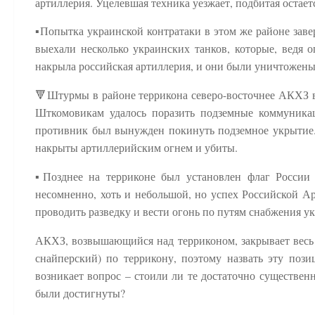
артиллерия. Уцелевшая техника уезжает, подбитая остаетс
▪️Попытка украинской контратаки в этом же районе зав
выехали несколько украинских танков, которые, ведя 
накрыла российская артиллерия, и они были уничтожены
🔻Штурмы в районе террикона северо-восточнее АКХЗ в
Шткомовикам удалось поразить подземные коммуникац
противник был вынужден покинуть подземное укрытие. 
накрыты артиллерийским огнем и убиты.
▪️Позднее на терриконе был установлен флаг России 
несомненно, хоть и небольшой, но успех Российской Ар
проводить разведку и вести огонь по путям снабжения у
АКХЗ, возвышающийся над терриконом, закрывает весь об
снайперский) по террикону, поэтому назвать эту поз
возникает вопрос – стоили ли те достаточно существен
были достигнуты?