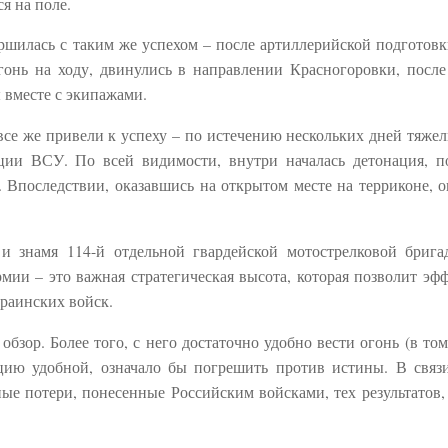
я на поле.
ершилась с таким же успехом – после артиллерийской подготовк
огонь на ходу, двинулись в направлении Красногоровки, после
 вместе с экипажами.
се же привели к успеху – по истечению нескольких дней тяжел
ии ВСУ. По всей видимости, внутри началась детонация, п
Впоследствии, оказавшись на открытом месте на терриконе, 
и знамя 114-й отдельной гвардейской мотострелковой брига
мии – это важная стратегическая высота, которая позволит эф
краинских войск.
зор. Более того, с него достаточно удобно вести огонь (в том
ицию удобной, означало бы погрешить против истины. В связ
ные потери, понесенные Российским войсками, тех результатов,