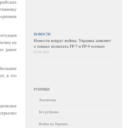
ерийских
отивнику
порников
НОВОСТИ
ситуация
Новости вокруг войны: Украина заявляет
лочки на
о планах испытать FP-7 и FP-9 осенью
но ранее
07.08.2026
 большие
т, в это
РУБРИКИ
Аналитика
деевское
Без рубрики
серьезно
Война на Украине