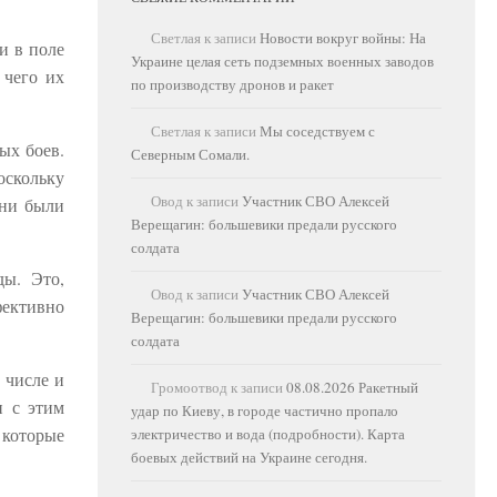
Светлая
к записи
Новости вокруг войны: На
и в поле
Украине целая сеть подземных военных заводов
 чего их
по производству дронов и ракет
Светлая
к записи
Мы соседствуем с
ых боев.
Северным Сомали.
оскольку
Овод
к записи
Участник СВО Алексей
они были
Верещагин: большевики предали русского
солдата
ды. Это,
Овод
к записи
Участник СВО Алексей
фективно
Верещагин: большевики предали русского
солдата
 числе и
Громоотвод
к записи
08.08.2026 Ракетный
и с этим
удар по Киеву, в городе частично пропало
 которые
электричество и вода (подробности). Карта
боевых действий на Украине сегодня.