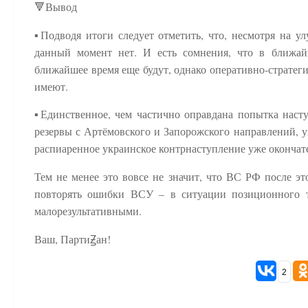
🔻Вывод
▪️Подводя итоги следует отметить, что, несмотря на 
данный момент нет. И есть сомнения, что в ближай
ближайшее время еще будут, однако оперативно-стратег
имеют.
▪️Единственное, чем частично оправдана попытка наст
резервы с Артёмовского и Запорожского направлений, у
распиаренное украинское контрнаступление уже окончате
Тем не менее это вовсе не значит, что ВС РФ после эт
повторять ошибки ВСУ – в ситуации позиционного т
малорезультативными.
Ваш, ПартиꙂан!
2