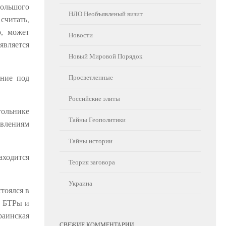
большого
НЛО Необъявленый визит
считать,
о, может
Новости
является
Новый Мировой Порядок
ение под
Просветленные
Российские элиты
гольнике
Тайны Геополитики
авлениям
Тайны истории
аходится
Теория заговора
Украина
тоялся в
м БТРы и
раинская
СВЕЖИЕ КОММЕНТАРИИ