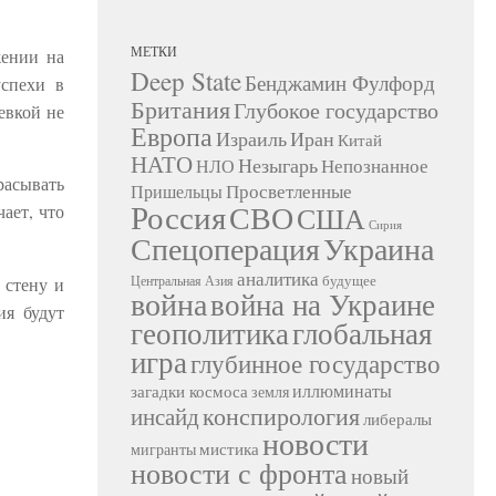
МЕТКИ
жении на
Deep State
Бенджамин Фулфорд
успехи в
Британия
Глубокое государство
евкой не
Европа
Израиль
Иран
Китай
НАТО
Незыгарь
Непознанное
НЛО
расывать
Просветленные
Пришельцы
Россия
СВО
США
ает, что
Сирия
Украина
Спецоперация
аналитика
будущее
Центральная Азия
 стену и
война
война на Украине
ия будут
геополитика
глобальная
игра
глубинное государство
иллюминаты
загадки космоса
земля
конспирология
инсайд
либералы
новости
мистика
мигранты
новости с фронта
новый