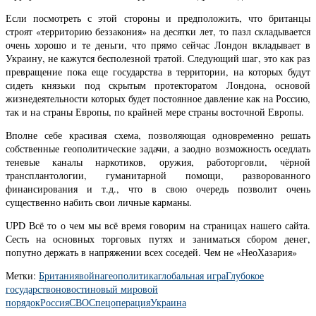
Если посмотреть с этой стороны и предположить, что британцы
строят «территорию беззакония» на десятки лет, то пазл складывается
очень хорошо и те деньги, что прямо сейчас Лондон вкладывает в
Украину, не кажутся бесполезной тратой. Следующий шаг, это как раз
превращение пока еще государства в территории, на которых будут
сидеть князьки под скрытым протекторатом Лондона, основой
жизнедеятельности которых будет постоянное давление как на Россию,
так и на страны Европы, по крайней мере страны восточной Европы.
Вполне себе красивая схема, позволяющая одновременно решать
собственные геополитические задачи, а заодно возможность оседлать
теневые каналы наркотиков, оружия, работорговли, чёрной
трансплантологии, гуманитарной помощи, разворованного
финансирования и т.д., что в свою очередь позволит очень
существенно набить свои личные карманы.
UPD
Всё то о чем мы всё время говорим на страницах нашего сайта.
Сесть на основных торговых путях и заниматься сбором денег,
попутно держать в напряжении всех соседей. Чем не «НеоХазария»
Метки:
Британия
война
геополитика
глобальная игра
Глубокое
государство
новости
новый мировой
порядок
Россия
СВО
Спецоперация
Украина