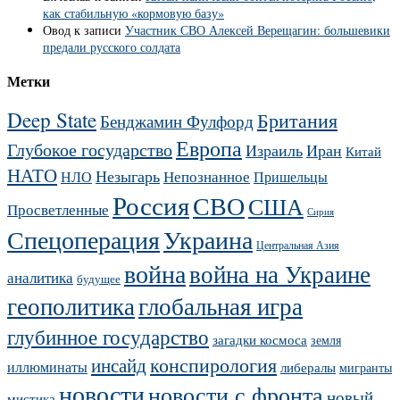
как стабильную «кормовую базу»
Овод
к записи
Участник СВО Алексей Верещагин: большевики
предали русского солдата
Метки
Deep State
Британия
Бенджамин Фулфорд
Европа
Глубокое государство
Израиль
Иран
Китай
НАТО
Незыгарь
Непознанное
НЛО
Пришельцы
Россия
СВО
США
Просветленные
Сирия
Украина
Спецоперация
Центральная Азия
война
война на Украине
аналитика
будущее
геополитика
глобальная игра
глубинное государство
загадки космоса
земля
конспирология
инсайд
иллюминаты
либералы
мигранты
новости
новости с фронта
новый
мистика