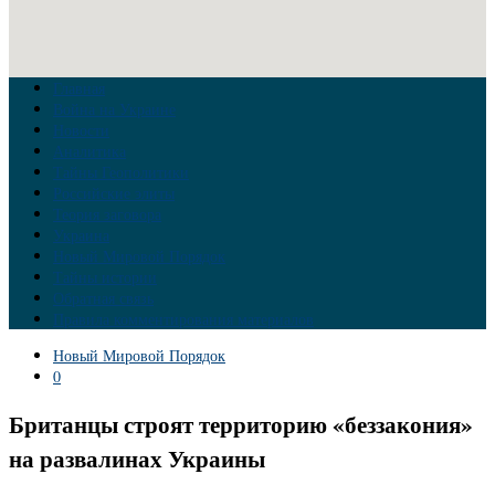
Главная
Война на Украине
Новости
Аналитика
Тайны Геополитики
Российские элиты
Теория заговора
Украина
Новый Мировой Порядок
Тайны истории
Обратная связь
Правила комментирования материалов
Новый Мировой Порядок
0
Британцы строят территорию «беззакония»
на развалинах Украины