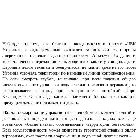
Наблюдая за тем, как британцы вкладываются в проект «ЧВК
Украина», с одновременным охлаждением интереса со стороны
американцев, невольно задаешься вопросом: А зачем? Тех денег и
того количества переданной и имеющийся в запасе у Лондона, да и
Европы в целом техники и боеприпасов, не хватит даже на то, чтобы
Украина удержала территории по нынешней линии соприкосновения.
Но если смотреть глубже, (англичане, при всем падении общего
интеллектуального уровня, отнюдь не стали поголовно дураками), то
вырисовывается картина, про которую писал покойный Генри
Киссинджер. Она правда касалась Ближнего Востока и он как раз
предупреждал, а не призывал это делать:
«Когда государства не управляются в полной мере, международный и
региональный порядки начинают распадаться. На картах все чаще
возникают «белые пятна», обозначающие «территории беззакония».
Крах государственности может превратить территорию страны в оплот
терроризма, очаг поставки вооружений и подрывной деятельности.»