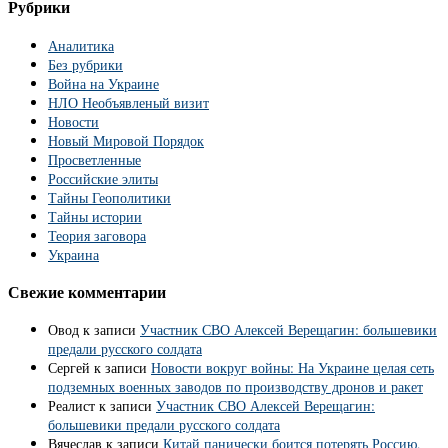
Рубрики
Аналитика
Без рубрики
Война на Украине
НЛО Необъявленый визит
Новости
Новый Мировой Порядок
Просветленные
Российские элиты
Тайны Геополитики
Тайны истории
Теория заговора
Украина
Свежие комментарии
Овод
к записи
Участник СВО Алексей Верещагин: большевики
предали русского солдата
Сергей
к записи
Новости вокруг войны: На Украине целая сеть
подземных военных заводов по производству дронов и ракет
Реалист
к записи
Участник СВО Алексей Верещагин:
большевики предали русского солдата
Вячеслав
к записи
Китай панически боится потерять Россию,