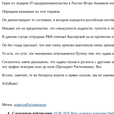
Один из лидеров IT-предпринимательства в России Игорь Ашманов по
Обращаем внимание на этот отрывок.
Он демонстрирует то состояние, в котором находится российская систе
Никакое это не предательство, это совокупность жадности, тупости и 
В данном случае сотрудник РКН отвечает Касперской на ее претензии 
Он без стыда признает, что они очень хреново выполнили очень хренов
То есть, по сути, эти чиновники отчитываются Путину тем, что задача
Согласитесь зачем доказывать, что задача глупая и ругаться с другими
что трафик телеграм упал до нуля (Президент Ростелекома). Все.
Кстати, заметьте, те же белорусы вышли и прямо сказали, мы не занима
@ZeRada1
Метки:
новости
Россия
элиты
Следующая публикация
10.06.2026 Враг атаковал ракетами Че