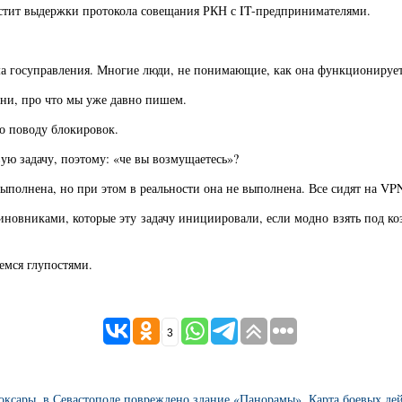
стит выдержки протокола совещания РКН с IT-предпринимателями.
ма госуправления. Многие люди, не понимающие, как она функционирует, 
лени, про что мы уже давно пишем.
по поводу блокировок.
ую задачу, поэтому: «че вы возмущаетесь»?
 выполнена, но при этом в реальности она не выполнена. Все сидят на V
 чиновниками, которые эту задачу инициировали, если модно взять под ко
емся глупостями.
3
боксары, в Севастополе повреждено здание «Панорамы». Карта боевых дей