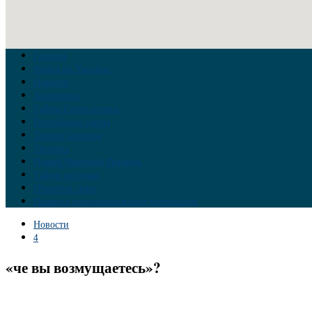
Главная
Война на Украине
Новости
Аналитика
Тайны Геополитики
Российские элиты
Теория заговора
Украина
Новый Мировой Порядок
Тайны истории
Обратная связь
Правила комментирования материалов
Новости
4
«че вы возмущаетесь»?