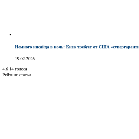
Немного инсайда в ночь: Киев требует от США «супергаранти
19.02.2026
4.6
14
голоса
Рейтинг статьи