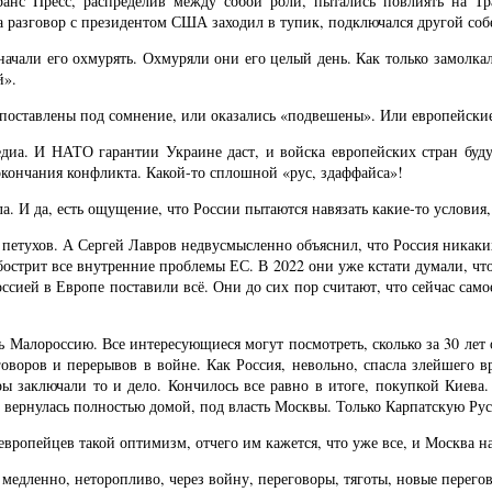
анс Пресс, распределив между собой роли, пытались повлиять на Тр
да разговор с президентом США заходил в тупик, подключался другой соб
начали его охмурять. Охмуряли они его целый день. Как только замолка
й».
 поставлены под сомнение, или оказались «подвешены». Или европейски
иа. И НАТО гарантии Украине даст, и войска европейских стран буду
окончания конфликта. Какой-то сплошной «рус, здаффайса»!
. И да, есть ощущение, что России пытаются навязать какие-то условия,
 петухов. А Сергей Лавров недвусмысленно объяснил, что Россия никаки
бострит все внутренние проблемы ЕС. В 2022 они уже кстати думали, чт
ссией в Европе поставили всё. Они до сих пор считают, что сейчас само
ь Малороссию. Все интересующиеся могут посмотреть, сколько за 30 лет
оворов и перерывов в войне. Как Россия, невольно, спасла злейшего в
ы заключали то и дело. Кончилось все равно в итоге, покупкой Киева
вернулась полностью домой, под власть Москвы. Только Карпатскую Русь
европейцев такой оптимизм, отчего им кажется, что уже все, и Москва на
а медленно, неторопливо, через войну, переговоры, тяготы, новые перего