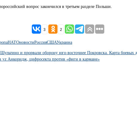
лороссийский вопрос закончился в третьем разделе Польши.
3
2
ропа
НАТО
новости
Россия
США
Украина
-Шультино и прорвали оборону юго-восточнее Покровска. Карта боевых 
н vz Анкоридж, цифросекта против «фиги в кармане»