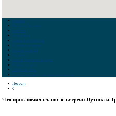
Главная
Война на Украине
Новости
Аналитика
Тайны Геополитики
Российские элиты
Теория заговора
Украина
Новый Мировой Порядок
Тайны истории
Обратная связь
Правила комментирования материалов
Новости
0
Что приключилось после встречи Путина и Т