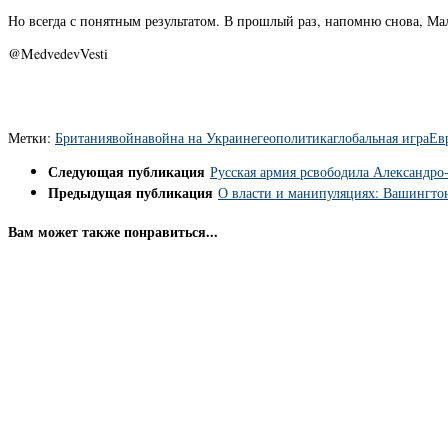
Но всегда с понятным результатом. В прошлый раз, напомню снова, Ма
@MedvedevVesti
Метки:
Британия
война
война на Украине
геополитика
глобальная игра
Ев
Следующая публикация
Русская армия рсвободила Александро
Предыдущая публикация
О власти и манипуляциях: Вашингто
Вам может также понравиться...