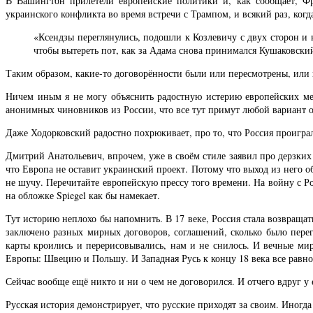
В Вашингтон прилетели европейские политики и, как сообщает, Фр
украинского конфликта во время встречи с Трампом, и всякий раз, ког
«Ксендзы переглянулись, подошли к Козлевичу с двух сторон и 
чтобы вытереть пот, как за Адама снова принимался Кушаковски
Таким образом, какие-то договорённости были или пересмотрены, или
Ничем иным я не могу объяснить радостную истерию европейских мед
анонимных чиновников из России, что все тут примут любой вариант 
Даже Ходорковский радостно похрюкивает, про то, что Россия проиграла
Дмитрий Анатольевич, впрочем, уже в своём стиле заявил про дерзких
что Европа не оставит украинский проект. Потому что выход из него о
не шучу. Перечитайте европейскую прессу того времени. На войну с Ро
на обложке Spiegel как бы намекает.
Тут историю неплохо бы напомнить. В 17 веке, Россия стала возвращат
заключено разных мирных договоров, соглашений, сколько было перег
карты кроились и перерисовывались, нам и не снилось. И вечные мир
Европы: Швецию и Польшу. И Западная Русь к концу 18 века все равно 
Сейчас вообще ещё никто и ни о чем не договорился. И отчего вдруг у 
Русская история демонстрирует, что русские приходят за своим. Иногд