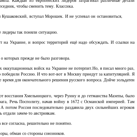
ампа. Каждый из европейских лидеров затрагивал различные детали
еседник, чтобы сменить тему. Классика.
л Кушаковский, вступал Морошек. И не успевал он остановиться,
е лидеры так поняли ситуацию.
т на Украине, и вопрос территорий ещё надо обсуждать. И ссылки на
 о которых прежде не было разговора.
х оккупационных войск на Украине не потерпит.Но, я писал много раз,
о победили Россию. И что вот-вот в Москву приедут за капитуляцией. Я
е время для окончательного решения русского вопроса. Дойче зольдатен
 от восстания Хмельницкого, через Руину и до гетманства Мазепы, было
рага, Речь Посполиту, начав войну в 1672 с Османской империей. Там
. А потом Россия последовательно раздавила двух сильнейших игроков
 отдали зачем-то австриякам.
 все согласна, решительно не понятно.
воры, обман со стороны союзников.