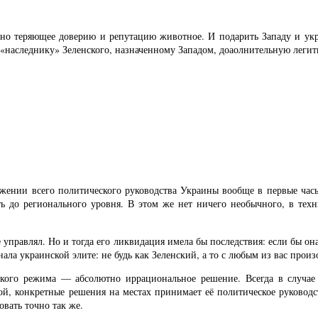
ьно теряющее доверию и репутацию животное. И подарить Западу и ук
 «наследнику» Зеленского, назначенному Западом, доаолнительную легит
тожении всего политического руководства Украины вообще в первые час
оть до регионального уровня. В этом же нет ничего необычного, в тех
е управлял. Но и тогда его ликвидация имела бы последствия: если бы он
нала украинской элите: не будь как Зеленский, а то с любым из вас произ
ского режима — абсолютно иррациональное решение. Всегда в случае 
ой, конкретные решения на местах принимает её политическое руководс
овать точно так же.