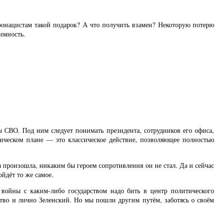
ронацистам такой подарок? А что получить взамен? Некоторую потерю
имность.
ы СВО. Под ним следует понимать президента, сотрудников его офиса,
ническом плане — это классическое действие, позволяющее полностью
а произошла, никаким бы героем сопротивления он не стал. Да и сейчас
ойдёт то же самое.
войны с каким-либо государством надо бить в центр политического
тво и лично Зеленский. Но мы пошли другим путём, заботясь о своём