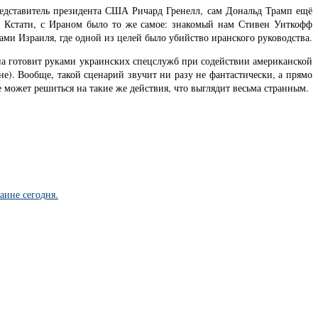
представитель президента США Ричард Гренелл, сам Дональд Трамп ещё
. Кстати, с Ираном было то же самое: знакомый нам Стивен Уиткофф
ами Израиля, где одной из целей было убийство иранского руководства.
па готовит руками украинских спецслужб при содействии американской
е). Вообще, такой сценарий звучит ни разу не фантастически, а прямо
может решиться на такие же действия, что выглядит весьма странным.
аине сегодня.