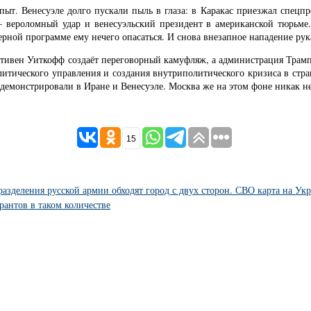
 опыт. Венесуэле долго пускали пыль в глаза: в Каракас приезжал спец
 вероломный удар и венесуэльский президент в американской тюрьме
ерной программе ему нечего опасаться. И снова внезапное нападение рук
Стивен Уиткофф создаёт переговорный камуфляж, а администрация Трам
итического управления и создания внутриполитического кризиса в стран
емонстрировали в Иране и Венесуэле. Москва же на этом фоне никак не 
15
зделения русской армии обходят город с двух сторон. СВО карта на Укр
рантов в таком количестве