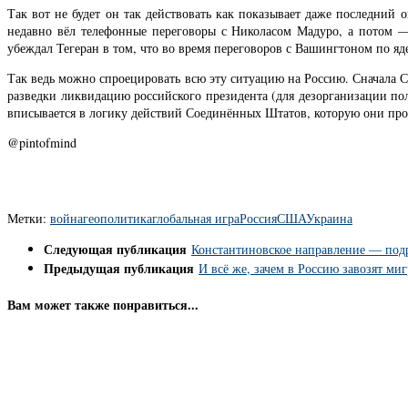
Так вот не будет он так действовать как показывает даже последний
недавно вёл телефонные переговоры с Николасом Мадуро, а потом —
убеждал Тегеран в том, что во время переговоров с Вашингтоном по яд
Так ведь можно спроецировать всю эту ситуацию на Россию. Сначала 
разведки ликвидацию российского президента (для дезорганизации пол
вписывается в логику действий Соединённых Штатов, которую они прод
@pintofmind
Метки:
война
геополитика
глобальная игра
Россия
США
Украина
Следующая публикация
Константиновское направление — подра
Предыдущая публикация
И всё же, зачем в Россию завозят миг
Вам может также понравиться...