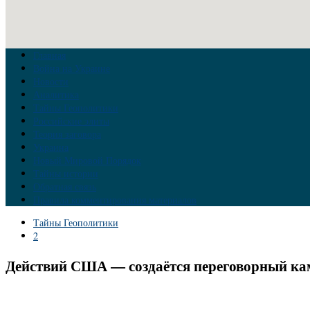
Главная
Война на Украине
Новости
Аналитика
Тайны Геополитики
Российские элиты
Теория заговора
Украина
Новый Мировой Порядок
Тайны истории
Обратная связь
Правила комментирования материалов
Тайны Геополитики
2
Действий США — создаётся переговорный кам