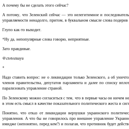
А почему бы не сделать этого сейчас?
А потому, что Зеленский сейчас — это нелегитимное и последовател
управляемости ненадолго, притом, в буквальном смысле слова подерив
Глупо как-то выходит.
*Ну да, непопулярные слова говорю, неприятные.
Зато правдивые.
@ctotoznayu
*
Надо ставить вопрос: не о ликвидации только Зеленского, а об унич
членов правительства, депутатов парламента и далее по списку впл
парализовать управление страной.
По Зеленскому можно согласиться с тем, что в первые часы он ничем н
в этом есть смысл в качестве показательного политического жеста и сиг
Понятно, что отказ от ликвидации верхушки украинского политиче
управления. А что бы не говорилось про внешнее управление Украин
имидже (непонятно, перед кем?) и полагая, что противник будет действ