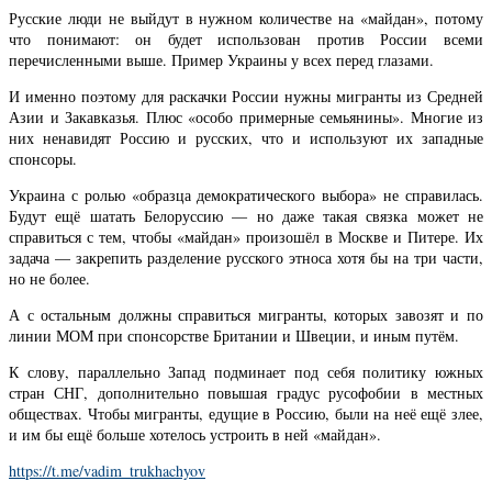
Русские люди не выйдут в нужном количестве на «майдан», потому
что понимают: он будет использован против России всеми
перечисленными выше. Пример Украины у всех перед глазами.
И именно поэтому для раскачки России нужны мигранты из Средней
Азии и Закавказья. Плюс «особо примерные семьянины». Многие из
них ненавидят Россию и русских, что и используют их западные
спонсоры.
Украина с ролью «образца демократического выбора» не справилась.
Будут ещё шатать Белоруссию — но даже такая связка может не
справиться с тем, чтобы «майдан» произошёл в Москве и Питере. Их
задача — закрепить разделение русского этноса хотя бы на три части,
но не более.
А с остальным должны справиться мигранты, которых завозят и по
линии МОМ при спонсорстве Британии и Швеции, и иным путём.
К слову, параллельно Запад подминает под себя политику южных
стран СНГ, дополнительно повышая градус русофобии в местных
обществах. Чтобы мигранты, едущие в Россию, были на неё ещё злее,
и им бы ещё больше хотелось устроить в ней «майдан».
https://t.me/vadim_trukhachyov