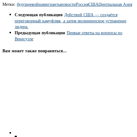
Метки:
будущее
война
мигранты
новости
Россия
США
Центральная Азия
Следующая публикация
Действий США — создаётся
переговорный камуфляж, а затем молниеносное устранение
лидера.
Предыдущая публикация
Первые ответы на вопросы по
Венесуэле
Вам может также понравиться...