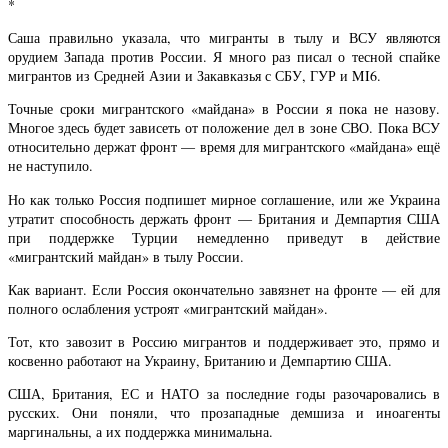
*
Саша правильно указала, что мигранты в тылу и ВСУ являются
орудием Запада против России. Я много раз писал о тесной спайке
мигрантов из Средней Азии и Закавказья с СБУ, ГУР и MI6.
Точные сроки мигрантского «майдана» в России я пока не назову.
Многое здесь будет зависеть от положение дел в зоне СВО. Пока ВСУ
относительно держат фронт — время для мигрантского «майдана» ещё
не наступило.
Но как только Россия подпишет мирное соглашение, или же Украина
утратит способность держать фронт — Британия и Демпартия США
при поддержке Турции немедленно приведут в действие
«мигрантский майдан» в тылу России.
Как вариант. Если Россия окончательно завязнет на фронте — ей для
полного ослабления устроят «мигрантский майдан».
Тот, кто завозит в Россию мигрантов и поддерживает это, прямо и
косвенно работают на Украину, Британию и Демпартию США.
США, Британия, ЕС и НАТО за последние годы разочаровались в
русских. Они поняли, что прозападные демшиза и иноагенты
маргинальны, а их поддержка минимальна.