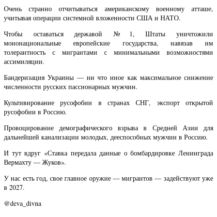
Очень странно отчитываться американскому военному атташе,
учитывая операции системной вложенности США и НАТО.
Чтобы оставаться державой №1, Штаты уничтожили
мононациональные европейские государства, навязав им
толерантность с мигрантами с минимальными возможностями
ассимиляции.
Бандеризация Украины — ни что иное как максимальное снижение
численности русских пассионарных мужчин.
Культивирование русофобии в странах СНГ, экспорт открытой
русофобии в Россию.
Провоцирование демографического взрыва в Средней Азии для
дальнейшей канализации молодых, дееспособных мужчин в Россию.
И тут вдруг «Ставка передала данные о бомбардировке Ленинграда
Вермахту — Жуков».
У нас есть год, свое главное оружие — мигрантов — задействуют уже
в 2027.
@deva_divna