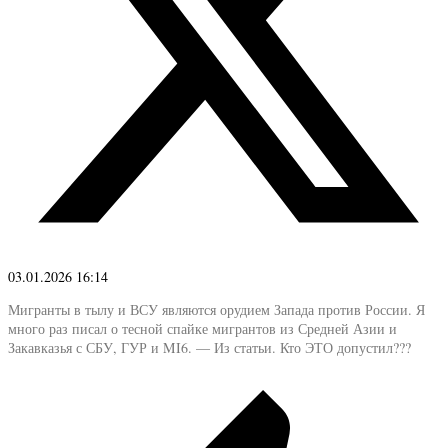
03.01.2026 16:14
Мигранты в тылу и ВСУ являются орудием Запада против России. Я
много раз писал о тесной спайке мигрантов из Средней Азии и
Закавказья с СБУ, ГУР и MI6. — Из статьи. Кто ЭТО допустил???