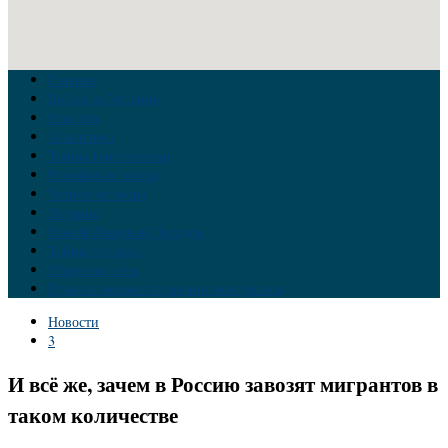
Главная
Война на Украине
Новости
Аналитика
Тайны Геополитики
Российские элиты
Теория заговора
Украина
Новый Мировой Порядок
Тайны истории
Обратная связь
Правила комментирования материалов
Новости
3
И всё же, зачем в Россию завозят мигрантов в
таком количестве