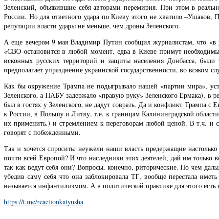
Зеленский, объявившие себя авторами перемирия. При этом в реаль
России. Но для ответного удара по Киеву этого не хватило –Ушаков, П
репутации власти удары не меньше, чем дроны Зеленского.
А еще вечером 9 мая Владимир Путин сообщил журналистам, что «в у
«СВО остановится в любой момент, едва в Киеве примут необходимы
исконных русских территорий и защиты населения Донбасса, были
предполагает упразднение украинской государственности, во всяком сл
Как бы окружение Трампа не подыгрывало нашей «партии мира», устр
Зеленского, а НАБУ задержало «правую руку» Зеленского Ермака), в р
был в гостях у Зеленского, не дадут соврать. Да и конфликт Трампа с
к России, в Польшу и Литву, т.е. к границам Калининградской области
их применить.) и стремлением к переговорам любой ценой. В т.ч. и с
говорят с побежденными.
Так и хочется спросить: неужели наши власть предержащие настолько
почти всей Европой? И что наследники этих деятелей, дай им только 
так как ведут себя они? Вопросы, конечно, риторические. Но чем даль
убедив саму себя что она заблокировала ТГ, вообще перестала иметь
называется инфантилизмом. А в политической практике для этого есть г
https://t.me/reactionkatyusha