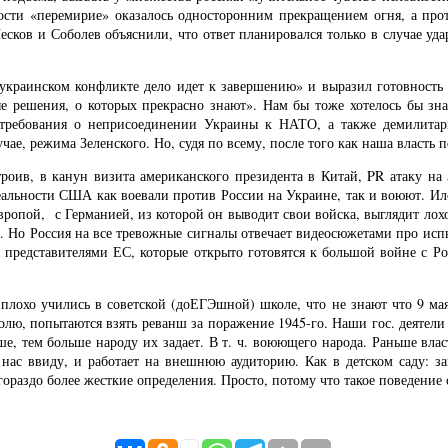
ности «перемирие» оказалось односторонним прекращением огня, а про
есков и Соболев объяснили, что ответ планировался только в случае уд
краинском конфликте дело идет к завершению» и выразил готовность в
е решения, о которых прекрасно знают». Нам бы тоже хотелось бы зна
 требования о неприсоединении Украины к НАТО, а также демилитар
учае, режима Зеленского. Но, судя по всему, после того как наша влас
оив, в канун визита американского президента в Китай, PR атаку на
еальности США как воевали против России на Украине, так и воюют. Ило
 Европой, с Германией, из которой он выводит свои войска, выглядит лох
. Но Россия на все тревожные сигналы отвечает видеосюжетами про испы
 представителями ЕС, которые открыто готовятся к большой войне с Ро
 плохо учились в советской (доЕГЭшной) школе, что не знают что 9 мая
волю, попытаются взять реванш за поражение 1945-го. Наши гос. деятел
ше, тем больше народу их задает. В т. ч. воюющего народа. Раньше власт
 нас ввиду, и работает на внешнюю аудиторию. Как в детском саду: з
ораздо более жесткие определения. Просто, потому что такое поведение о