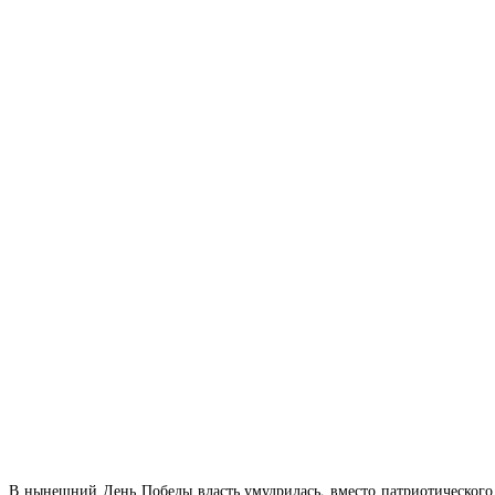
В нынешний День Победы власть умудрилась, вместо патриотического 