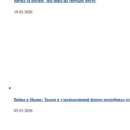
Битва за космос, мы пока на третьем месте.
19.02.2026
Война в Иране: Трамп в ультимативной форме потребовал от
05.03.2026