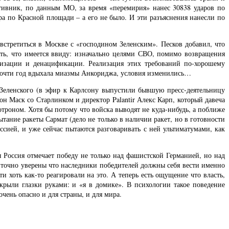
тивник, по данным МО, за время «перемирия» нанес 30838 ударов по
ара по Красной площади – а его не было. И эти разъяснения нанесли по
стретиться в Москве с «господином Зеленским». Песков добавил, что
ть, что имеется ввиду: изначально целями СВО, помимо возвращения
изации и денацификации. Реализация этих требований по-хорошему
ть почти год вдыхала миазмы Анкориджа, условия изменились…
 Зеленского (в эфир к Карлсону выпустили бывшую пресс-деятельницу
н Маск со Старлинком и директор Palantir Алекс Карп, который давеча
отроном. Хотя бы потому что войска выводят не куда-нибудь, а поближе
тание ракеты Сармат (дело не только в наличии ракет, но в готовности
ссией, и уже сейчас пытаются разговаривать с ней ультиматумами, как
 Россия отмечает победу не только над фашистской Германией, но над
и точно уверены что наследники победителей должны себя вести именно
и хоть как-то реагировали на это. А теперь есть ощущение что власть,
акрыли глазки руками: и «я в домике». В психологии такое поведение
чень опасно и для страны, и для мира.