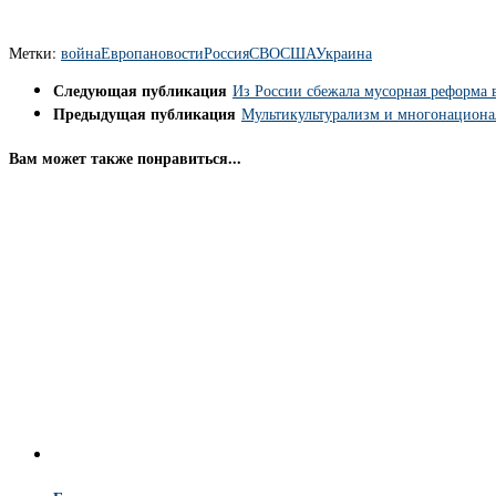
Метки:
война
Европа
новости
Россия
СВО
США
Украина
Следующая публикация
Из России сбежала мусорная реформа
Предыдущая публикация
Мультикультурализм и многонациона
Вам может также понравиться...