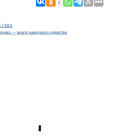
2
 в США
лочка — враги народного единства
2