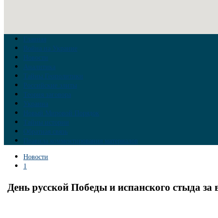
Главная
Война на Украине
Новости
Аналитика
Тайны Геополитики
Российские элиты
Теория заговора
Украина
Новый Мировой Порядок
Тайны истории
Обратная связь
Правила комментирования материалов
Новости
1
День русской Победы и испанского стыда за