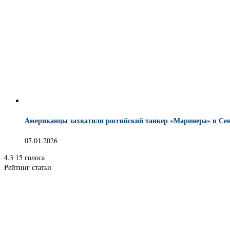
Американцы захватили российский танкер «Маринера» в Сев
07.01.2026
4.3
15
голоса
Рейтинг статьи