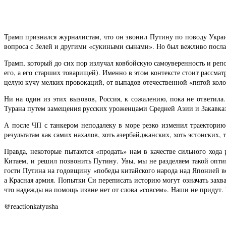
Трамп признался журналистам, что он звонил Путину по поводу Украи
вопроса с Зелей и другими «сукиными сынами». Но был вежливо послан
Трамп, который до сих пор излучал ковбойскую самоуверенность и репо
его, а его старших товарищей). Именно в этом контексте стоит рассма
целую кучу мелких провокаций, от выпадов отечественной «пятой кол
Ни на один из этих вызовов, Россия, к сожалению, пока не ответила
Турана путем замещения русских уроженцами Средней Азии и Закавказ
А после ЧП с танкером неподалеку в море резко изменил траекторию
результатам как самих нахалов, хоть азербайджанских, хоть эстонских, 
Правда, некоторые пытаются «продать» нам в качестве сильного ход
Китаем, и решил позвонить Путину. Увы, мы не разделяем такой оптим
гости Путина на годовщину «победы китайского народа над Японией во
а Красная армия. Попытки Си переписать историю могут означать захв
что надежды на помощь извне нет от слова «совсем». Наши не придут. 
@reactionkatyusha