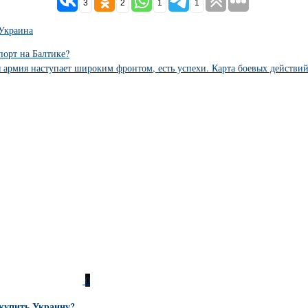
3
2
1
1
Украина
порт на Балтике?
я армия наступает широким фронтом, есть успехи. Карта боевых действий
0
 купить Украину?