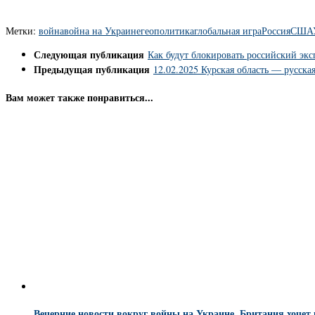
Метки:
война
война на Украине
геополитика
глобальная игра
Россия
США
Следующая публикация
Как будут блокировать российский экс
Предыдущая публикация
12.02.2025 Курская область — русска
Вам может также понравиться...
Вечерние новости вокруг войны на Украине. Британия хочет