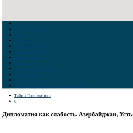
Главная
Война на Украине
Новости
Аналитика
Тайны Геополитики
Российские элиты
Теория заговора
Украина
Новый Мировой Порядок
Тайны истории
Обратная связь
Правила комментирования материалов
Тайны Геополитики
0
Дипломатия как слабость. Азербайджан, Усть