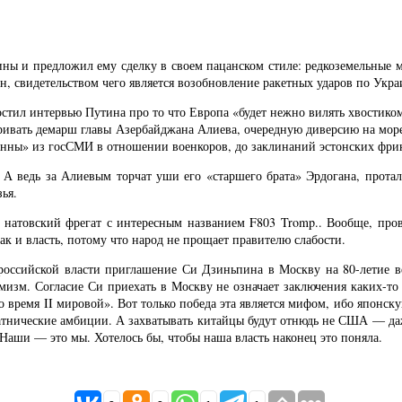
ны и предложил ему сделку в своем пацанском стиле: редкоземельные м
, свидетельством чего является возобновление ракетных ударов по Укра
стил интервью Путина про то что Европа «будет нежно вилять хвостиком
тривать демарш главы Азербайджана Алиева, очередную диверсию на море,
онны» из госСМИ в отношении военкоров, до заклинаний эстонских фрико
. А ведь за Алиевым торчат уши его «старшего брата» Эрдогана, прота
ья.
 натовский фрегат с интересным названием F803 Tromp.. Вообще, про
так и власть, потому что народ не прощает правителю слабости.
а российской власти приглашение Си Дзиньпина в Москву на 80-летие 
изм. Согласие Си приехать в Москву не означает заключения каких-то с
 время II мировой». Вот только победа эта является мифом, ибо японс
атнические амбиции. А захватывать китайцы будут отнюдь не США — даж
Наши — это мы. Хотелось бы, чтобы наша власть наконец это поняла.