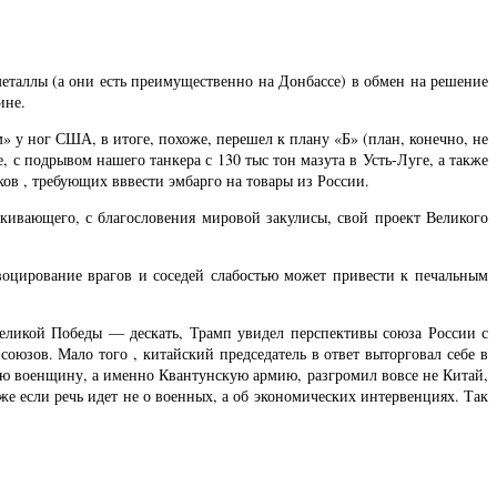
еталлы (а они есть преимущественно на Донбассе) в обмен на решение
ине.
» у ног США, в итоге, похоже, перешел к плану «Б» (план, конечно, не
 с подрывом нашего танкера с 130 тыс тон мазута в Усть-Луге, а также
в , требующих вввести эмбарго на товары из России.
лкивающего, с благословения мировой закулисы, свой проект Великого
воцирование врагов и соседей слабостью может привести к печальным
великой Победы — дескать, Трамп увидел перспективы союза России с
оюзов. Мало того , китайский председатель в ответ выторговал себе в
кую военщину, а именно Квантунскую армию, разгромил вовсе не Китай,
е если речь идет не о военных, а об экономических интервенциях. Так