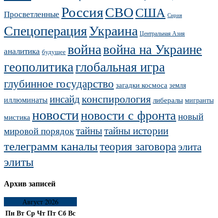
Россия
СВО
США
Просветленные
Сирия
Украина
Спецоперация
Центральная Азия
война
война на Украине
аналитика
будущее
геополитика
глобальная игра
глубинное государство
загадки космоса
земля
конспирология
инсайд
иллюминаты
либералы
мигранты
новости
новости с фронта
новый
мистика
тайны
тайны истории
мировой порядок
телеграмм каналы
теория заговора
элита
элиты
Архив записей
Август 2026
Пн
Вт
Ср
Чт
Пт
Сб
Вс