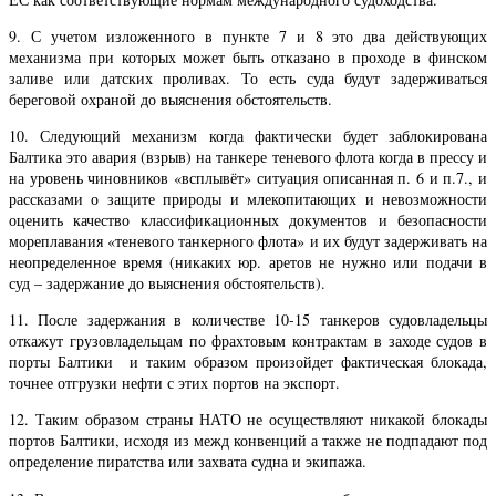
9. С учетом изложенного в пункте 7 и 8 это два действующих
механизма при которых может быть отказано в проходе в финском
заливе или датских проливах. То есть суда будут задерживаться
береговой охраной до выяснения обстоятельств.
10. Следующий механизм когда фактически будет заблокирована
Балтика это авария (взрыв) на танкере теневого флота когда в прессу и
на уровень чиновников «всплывёт» ситуация описанная п. 6 и п.7., и
рассказами о защите природы и млекопитающих и невозможности
оценить качество классификационных документов и безопасности
мореплавания «теневого танкерного флота» и их будут задерживать на
неопределенное время (никаких юр. аретов не нужно или подачи в
суд – задержание до выяснения обстоятельств).
11. После задержания в количестве 10-15 танкеров судовладельцы
откажут грузовладельцам по фрахтовым контрактам в заходе судов в
порты Балтики и таким образом произойдет фактическая блокада,
точнее отгрузки нефти с этих портов на экспорт.
12. Таким образом страны НАТО не осуществляют никакой блокады
портов Балтики, исходя из межд конвенций а также не подпадают под
определение пиратства или захвата судна и экипажа.