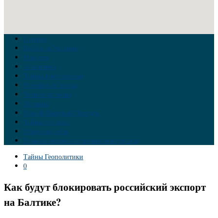
Главная
Война на Украине
Новости
Аналитика
Тайны Геополитики
Российские элиты
Теория заговора
Украина
Новый Мировой Порядок
Тайны истории
Обратная связь
Правила комментирования материалов
Тайны Геополитики
0
Как будут блокировать российский экспорт
на Балтике?