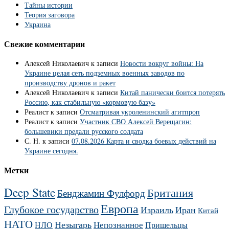
Тайны истории
Теория заговора
Украина
Свежие комментарии
Алексей Николаевич
к записи
Новости вокруг войны: На
Украине целая сеть подземных военных заводов по
производству дронов и ракет
Алексей Николаевич
к записи
Китай панически боится потерять
Россию, как стабильную «кормовую базу»
Реалист
к записи
Отсматривая укроленинский агитпроп
Реалист
к записи
Участник СВО Алексей Верещагин:
большевики предали русского солдата
С. Н.
к записи
07.08.2026 Карта и сводка боевых действий на
Украине сегодня.
Метки
Deep State
Британия
Бенджамин Фулфорд
Европа
Глубокое государство
Израиль
Иран
Китай
НАТО
Незыгарь
Непознанное
НЛО
Пришельцы