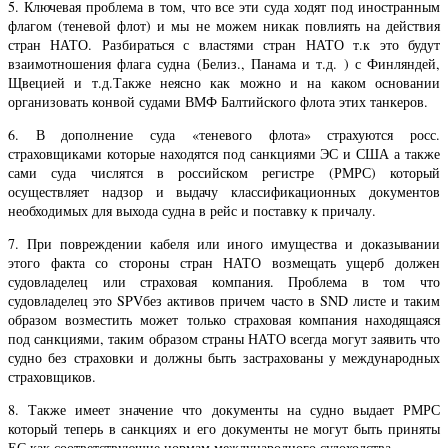
5. Ключевая проблема в том, что все эти суда ходят под иностранным
флагом (теневой флот) и мы не можем никак повлиять на действия
стран НАТО. Разбираться с властями стран НАТО т.к это будут
взаимотношения флага судна (Белиз., Панама и т.д. ) с Финляндей,
Щвецией и т.д.Также неясно как можно и на каком основании
организовать конвой судами ВМФ Балтийского флота этих танкеров.
6. В дополнение суда «теневого флота» страхуются росс.
страховщиками которые находятся под санкциями ЭС и США а также
сами суда числятся в российском регистре (РМРС) который
осуществляет надзор и выдачу классификационных документов
необходимых для выхода судна в рейс и поставку к причалу.
7. При повреждении кабеля или иного имущества и доказывании
этого факта со стороны стран НАТО возмещать ущерб должен
судовладелец или страховая компания. Проблема в том что
судовладелец это SPVбез активов причем часто в SND листе и таким
образом возместить может только страховая компания находящаяся
под санкциями, таким образом страны НАТО всегда могут заявить что
судно без страховки и должны быть застрахованы у международных
страховщиков.
8. Также имеет значение что документы на судно выдает РМРС
который теперь в санкциях и его документы не могут быть приняты
ЕС как соответствующие нормам международного судоходства.