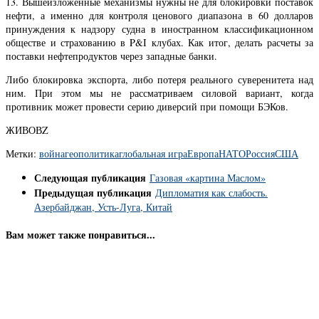
13. Вышеизложенные механизмы нужны не для блокировки поставок
нефти, а именно для контроля ценового диапазона в 60 долларов
принуждения к надзору судна в иностранном классификационном
обществе и страхованию в P&I клубах. Как итог, делать расчеты за
поставки нефтепродуктов через западные банки.
Либо блокировка экспорта, либо потеря реального суверенитета над
ним. При этом мы не рассматриваем силовой вариант, когда
противник может провести серию диверсий при помощи БЭКов.
ЖИВОВZ
Метки:
война
геополитика
глобальная игра
Европа
НАТО
Россия
США
Следующая публикация
Газовая «картина Маслом»
Предыдущая публикация
Дипломатия как слабость.
Азербайджан, Усть-Луга, Китай
Вам может также понравиться...