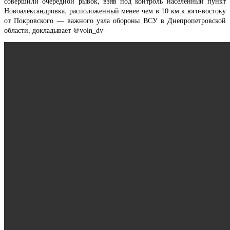
совершили очередной рывок, взяв под контроль населенный пункт
Новоалександровка, расположенный менее чем в 10 км к юго-востоку
от Покровского — важного узла обороны ВСУ в Днепропетровской
области, докладывает @voin_dv