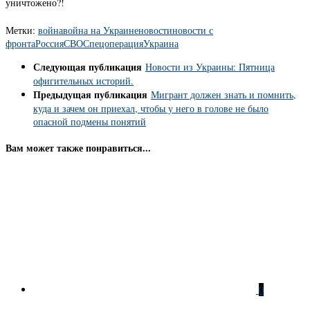
уничтожено?!
Метки:
война
война на Украине
новости
новости с
фронта
Россия
СВО
Спецоперация
Украина
Следующая публикация
Новости из Украины: Пятница
офигительных историй.
Предыдущая публикация
Мигрант должен знать и помнить,
куда и зачем он приехал, чтобы у него в голове не было
опасной подмены понятий
Вам может также понравиться...
0