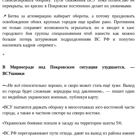
перекрыты, но кризис в Покровске постепенно делает их уязвимыми.
📌Битва за агломерацию набирает обороты, а потому праздновать
освобождение обоих крупных городов еще крайне рано. Противник
не только сохраняет возможность огрызаться, но и вводит в хаос
городского боя группы спецназначения чтоб нанести как можно
больше потерь штурмовым подразделениям ВС РФ и попутно
наснимать кадров «перемог».
*
В Мирнограде под Покровском ситуация ухудшается, —
ВСУшники
➖«Не всё относительно хорошо, и скоро может стать ещё хуже. Выход
из города будет сложным: коридоры под давлением», — пишет один
из медийных украинских военных, публикуя карту.
▪️ВСУ пытаются держать оборону в многоэтажках юго-восточной части
города, а также в частном секторе на северо-востоке.
▪️Украинские боевики попали в засаду на территории шахты 5/6.
▪️ВС РФ перегораживают пути отхода, давят на выход из района южнее