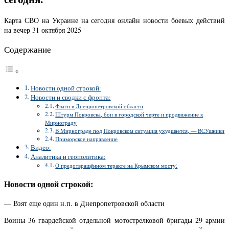
Карта СВО на Украине на сегодня онлайн новости боевых действий
на вечер 31 октября 2025
Содержание
Новости одной строкой:
Новости и сводки с фронта:
Флаги в Днепропетровской области
Штурм Покровска, бои в городской черте и продвижение к
Мирнограду
В Мирнограде под Покровском ситуация ухудшается, — ВСУшники
Приморское направление
Видео:
Аналитика и геополитика:
О предотвращённом теракте на Крымском мосту:
Новости одной строкой:
— Взят еще один н.п. в Днепропетровской области
Воины 36 гвардейской отдельной мотострелковой бригады 29 армии