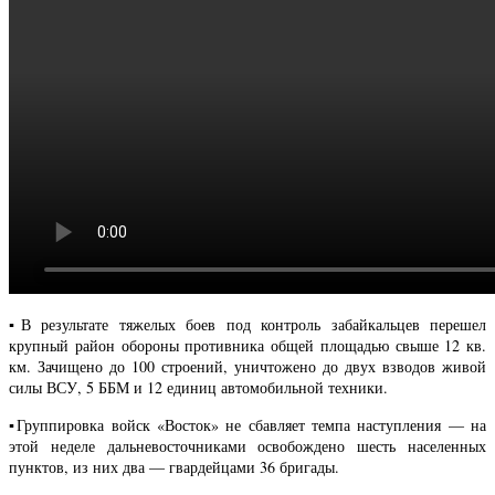
▪️В результате тяжелых боев под контроль забайкальцев перешел
крупный район обороны противника общей площадью свыше 12 кв.
км. Зачищено до 100 строений, уничтожено до двух взводов живой
силы ВСУ, 5 ББМ и 12 единиц автомобильной техники.
▪️Группировка войск «Восток» не сбавляет темпа наступления — на
этой неделе дальневосточниками освобождено шесть населенных
пунктов, из них два — гвардейцами 36 бригады.