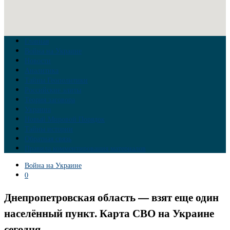
Главная
Война на Украине
Новости
Аналитика
Тайны Геополитики
Российские элиты
Теория заговора
Украина
Новый Мировой Порядок
Тайны истории
Обратная связь
Правила комментирования материалов
Война на Украине
0
Днепропетровская область — взят еще один
населённый пункт. Карта СВО на Украине
сегодня.