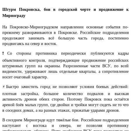
Штурм Покровска, бои в городской черте и продвижение к
Мирнограду
На Покровско-Мирноградском направлении основные события по-
прежнему разворачиваются в Покровске. Российские подразделения
продолжают занимать всё большую часть города, постепенно
продвигаясь на север и восток.
❗️Со стороны противника периодически публикуются кадры
объективного контроля, подтверждающие продвижение российских
штурмовых групп на окраины. Разрозненные части ВСУ, по всей
видимости, удерживают лишь отдельные кварталы, а сопротивление
носит очаговый характер.
⚡️Быстро зачистить город не позволяют условия боевых действий:
плотная застройка, большое количество подвалов и высокая
активность дронов обеих сторон. Поэтому Покровск пока остаётся
ареной боёв малых групп, где двойки и тройки могут сидеть не то что
в соседних домах, а на разных этажах, прижатые ударами дронов.
В соседнем Мирнограде идут тяжёлые бои. Российские подразделения
наступают с востока и севера, не позволяя противнику
стабилизировать оборону. Пути снабжения ВСУ пока полностью не