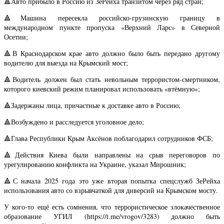
🔺Авто прибыло в Россию из ЗеРейха транзитом через ряд стран;
🔺Машина пересекла российско-грузинскую границу в
международном пункте пропуска «Верхний Ларс» в Северной
Осетии;
🔺В Краснодарском крае авто должно было быть передано другому
водителю для выезда на Крымский мост;
🔺Водитель должен был стать невольным террористом-смертником,
которого киевский режим планировал использовать «втёмную»;
🔺Задержаны лица, причастные к доставке авто в Россию;
🔺Возбуждено и расследуется уголовное дело;
🔺Глава Республики Крым Аксёнов поблагодарил сотрудников ФСБ;
🔺Действия Киева были направлены на срыв переговоров по
урегулированию конфликта на Украине, указал Мирошник;
🔺С начала 2025 года это уже вторая попытка спецслужб ЗеРейха
использования авто со взрывчаткой для диверсий на Крымском мосту.
У кого-то ещё есть сомнения, что террористическое злокачественное
образование УГИЛ (https://t.me/vrogov/3283) должно быть