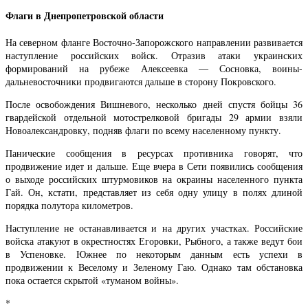
Флаги в Днепропетровской области
На северном фланге Восточно-Запорожского направлении развивается
наступление российских войск. Отразив атаки украинских
формирований на рубеже Алексеевка — Сосновка, воины-
дальневосточники продвигаются дальше в сторону Покровского.
После освобождения Вишневого, несколько дней спустя бойцы 36
гвардейской отдельной мотострелковой бригады 29 армии взяли
Новоалександровку, подняв флаги по всему населенному пункту.
Панические сообщения в ресурсах противника говорят, что
продвижение идет и дальше. Еще вчера в Сети появились сообщения
о выходе российских штурмовиков на окраины населенного пункта
Гай. Он, кстати, представляет из себя одну улицу в полях длиной
порядка полутора километров.
Наступление не останавливается и на других участках. Российские
войска атакуют в окрестностях Егоровки, Рыбного, а также ведут бои
в Успеновке. Южнее по некоторым данным есть успехи в
продвижении к Веселому и Зеленому Гаю. Однако там обстановка
пока остается скрытой «туманом войны».
*