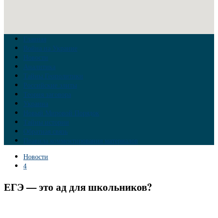
Главная
Война на Украине
Новости
Аналитика
Тайны Геополитики
Российские элиты
Теория заговора
Украина
Новый Мировой Порядок
Тайны истории
Обратная связь
Правила комментирования материалов
Новости
4
ЕГЭ — это ад для школьников?