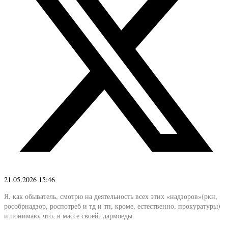
21.05.2026 15:46
Я, как обыватель, смотрю на деятельность всех этих «надзоров»(ркн,
рособрнадзор, роспотреб и тд и тп, кроме, естественно, прокуратуры)
и понимаю, что, в массе своей, дармоеды.