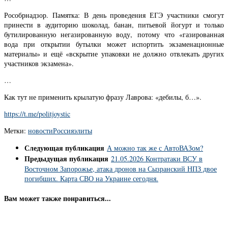
Рособрнадзор. Памятка: В день проведения ЕГЭ участники смогут
принести в аудиторию шоколад, банан, питьевой йогурт и только
бутилированную негазированную воду, потому что «газированная
вода при открытии бутылки может испортить экзаменационные
материалы» и ещё «вскрытие упаковки не должно отвлекать других
участников экзамена».
…
Как тут не применить крылатую фразу Лаврова: «дебилы, б…».
https://t.me/politjoystic
Метки:
новости
Россия
элиты
Следующая публикация
А можно так же с АвтоВАЗом?
Предыдущая публикация
21.05.2026 Контратаки ВСУ в
Восточном Запорожье, атака дронов на Сызранский НПЗ двое
погибших. Карта СВО на Украине сегодня.
Вам может также понравиться...