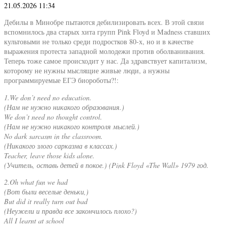
21.05.2026 11:34
Дебилы в Минобре пытаются дебилизировать всех. В этой связи
вспомнилось два старых хита групп Pink Floyd и Madness ставших
культовыми не только среди подростков 80-х, но и в качестве
выражения протеста западной молодежи против оболванивания.
Теперь тоже самое происходит у нас. Да здравствует капитализм,
которому не нужны мыслящие живые люди, а нужны
программируемые ЕГЭ биороботы?!:
1.We don’t need no education.
(Нам не нужно никакого образования.)
We don’t need no thought control.
(Нам не нужно никакого контроля мыслей.)
No dark sarcasm in the classroom.
(Никакого злого сарказма в классах.)
Teacher, leave those kids alone.
(Учитель, оставь детей в покое.) (Pink Floyd «The Wall» 1979 год.
2.Oh what fun we had
(Вот были веселые деньки,)
But did it really turn out bad
(Неужели и правда все закончилось плохо?)
All I learnt at school