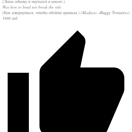
(Лишь одному я научился в школе:)
Was how to bend not break the rule
(Как извернуться, чтобы обойти правила.) (Madness
«Baggy Trousers»)
1980 год