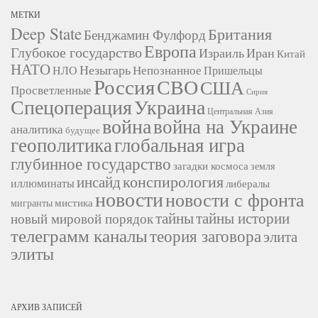
МЕТКИ
Deep State
Британия
Бенджамин Фулфорд
Европа
Глубокое государство
Израиль
Иран
Китай
НАТО
Незыгарь
Непознанное
НЛО
Пришельцы
Россия
СВО
США
Просветленные
Сирия
Украина
Спецоперация
Центральная Азия
война
война на Украине
аналитика
будущее
геополитика
глобальная игра
глубинное государство
загадки космоса
земля
конспирология
инсайд
иллюминаты
либералы
новости
новости с фронта
мистика
мигранты
тайны
тайны истории
новый мировой порядок
телеграмм каналы
теория заговора
элита
элиты
АРХИВ ЗАПИСЕЙ