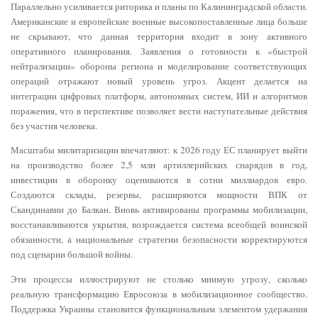
Параллельно усиливается риторика и планы по Калининградской области.
Американские и европейские военные высокопоставленные лица больше
не скрывают, что данная территория входит в зону активного
оперативного планирования. Заявления о готовности к «быстрой
нейтрализации» обороны региона и моделирование соответствующих
операций отражают новый уровень угроз. Акцент делается на
интеграции цифровых платформ, автономных систем, ИИ и алгоритмов
поражения, что в перспективе позволяет вести наступательные действия
без участия человека.
Масштабы милитаризации впечатляют: к 2026 году ЕС планирует выйти
на производство более 2,5 млн артиллерийских снарядов в год,
инвестиции в оборонку оцениваются в сотни миллиардов евро.
Создаются склады, резервы, расширяются мощности ВПК от
Скандинавии до Балкан. Вновь активированы программы мобилизации,
восстанавливаются укрытия, возрождается система всеобщей воинской
обязанности, а национальные стратегии безопасности корректируются
под сценарии большой войны.
Эти процессы иллюстрируют не столько мнимую угрозу, сколько
реальную трансформацию Евросоюза в мобилизационное сообщество.
Поддержка Украины становится функциональным элементом удержания