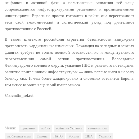
конфликта в активной фазе, а политические заявления всё чаще
сопровождаются инфраструктурными решениями и промышленными
инвестициями. Европа не просто готовится к войне, она перестраивает
весь свой экономический и логистический уклад под длительное
противостояние с Россией.
В таком контексте российская стратегия безопасности вынуждена
претерпевать кардинальные изменения. Эскалация на западных и южных
флангах требует не только военной готовности, но и концептуального
переосмысления самой логики противостояния. Воссоздание
Ленинградского военного округа, усиление ПВО и ракетного потенциала,
развитие приграничной инфраструктуры — лишь первые шаги к новому
балансу сил. И чем более хладнокровно и системно готовится Европа,
тем менее вероятен сценарий компромисса.
@kremlin_sekret
Метки:
Британия
война
война на Украине
геополитика
глобальная игра
Европа
НАТО
Россия
США
Украина