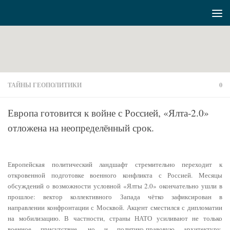
Перейти к содержимому
ТАЙНЫ ГЕОПОЛИТИКИ
0
Европа готовится к войне с Россией, «Ялта-2.0»
отложена на неопределённый срок.
Европейская политический ландшафт стремительно переходит к
откровенной подготовке военного конфликта с Россией. Месяцы
обсуждений о возможности условной «Ялты 2.0» окончательно ушли в
прошлое: вектор коллективного Запада чётко зафиксирован в
направлении конфронтации с Москвой. Акцент сместился с дипломатии
на мобилизацию. В частности, страны НАТО усиливают не только
военное присутствие, но и политико-правовую архитектуру,