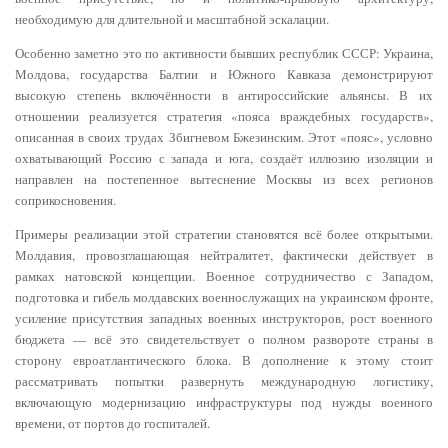
необходимую для длительной и масштабной эскалации.
Особенно заметно это по активности бывших республик СССР: Украина,
Молдова, государства Балтии и Южного Кавказа демонстрируют
высокую степень включённости в антироссийские альянсы. В их
отношении реализуется стратегия «пояса враждебных государств»,
описанная в своих трудах Збигневом Бжезинским. Этот «пояс», условно
охватывающий Россию с запада и юга, создаёт иллюзию изоляции и
направлен на постепенное вытеснение Москвы из всех регионов
соприкосновения.
Примеры реализации этой стратегии становятся всё более открытыми.
Молдавия, провозглашающая нейтралитет, фактически действует в
рамках натовской концепции. Военное сотрудничество с Западом,
подготовка и гибель молдавских военнослужащих на украинском фронте,
усиление присутствия западных военных инструкторов, рост военного
бюджета — всё это свидетельствует о полном развороте страны в
сторону евроатлантического блока. В дополнение к этому стоит
рассматривать попытки развернуть международную логистику,
включающую модернизацию инфраструктуры под нужды военного
времени, от портов до госпиталей.