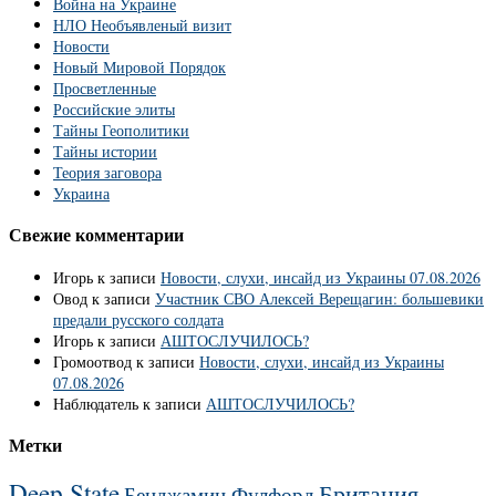
Война на Украине
НЛО Необъявленый визит
Новости
Новый Мировой Порядок
Просветленные
Российские элиты
Тайны Геополитики
Тайны истории
Теория заговора
Украина
Свежие комментарии
Игорь
к записи
Новости, слухи, инсайд из Украины 07.08.2026
Овод
к записи
Участник СВО Алексей Верещагин: большевики
предали русского солдата
Игорь
к записи
АШТОСЛУЧИЛОСЬ?
Громоотвод
к записи
Новости, слухи, инсайд из Украины
07.08.2026
Наблюдатель
к записи
АШТОСЛУЧИЛОСЬ?
Метки
Deep State
Британия
Бенджамин Фулфорд