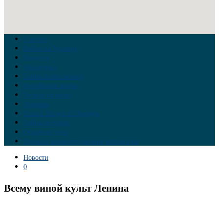
Главная
Война на Украине
Новости
Аналитика
Тайны Геополитики
Российские элиты
Теория заговора
Украина
Новый Мировой Порядок
Тайны истории
Обратная связь
Правила комментирования материалов
Новости
0
Всему виной культ Ленина