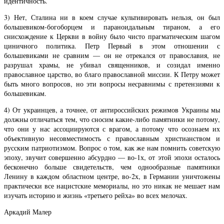
идентичность.
3) Нет, Сталина ни в коем случае культивировать нельзя, он был
большевиком-богоборцем и параноидальным тираном, а его
снисхождение к Церкви в войну было чисто прагматическим шагом
циничного политика. Петр Первый в этом отношении с
большевиками не сравним — он не отрекался от православия, не
разрушал храмы, не убивал священников, и созидал именно
православное царство, во благо православной миссии. К Петру может
быть много вопросов, но эти вопросы несравнимы с претензиями к
большевикам.
4) От украинцев, а точнее, от антироссийских режимов Украины мы
должны отличаться тем, что сносим какие-либо памятники не потому,
что они у нас ассоциируются с врагом, а потому что осознаем их
объективную несовместимость с православным христианством и
русским патриотизмом. Вопрос о том, как же нам помнить советскую
эпоху, звучит совершенно абсурдно — во-1х, от этой эпохи осталось
бесконечно больше свидетельств, чем однообразные памятники
Ленину в каждом областном центре, во-2х, в Германии уничтожены
практически все нацистские мемориалы, но это никак не мешает нам
изучать историю и жизнь «третьего рейха» во всех мелочах.
Аркадий Малер