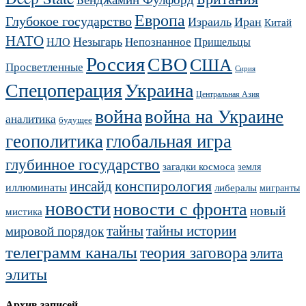
Европа
Глубокое государство
Израиль
Иран
Китай
НАТО
Незыгарь
Непознанное
НЛО
Пришельцы
Россия
СВО
США
Просветленные
Сирия
Украина
Спецоперация
Центральная Азия
война
война на Украине
аналитика
будущее
геополитика
глобальная игра
глубинное государство
загадки космоса
земля
конспирология
инсайд
иллюминаты
либералы
мигранты
новости
новости с фронта
новый
мистика
тайны
тайны истории
мировой порядок
телеграмм каналы
теория заговора
элита
элиты
Архив записей