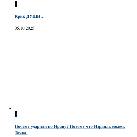
4
Крик ДУШИ…
05.10.2025
0
Почему ударили по Ирану? Потому что Израиль может.
Точка.