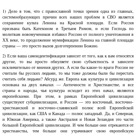
1) Дело в том, что с православной точки зрения одна из главных,
системообразующих причин всех наших проблем в СВО является
сохранение культа Ленина на Красной площади. Если Россия
призвана быть Катехоном и Третьим Римом, и если Господь по
молитвам новомучеников избавил Россию от полного уничтожения в
ХХ веке, то продолжение мумификации Ленина на главной площади
страны — это просто вызов долготерпению Божию.
2) Если ваша самоидентификация зависит от того, как к вам относятся
другие, то вы просто обнуляете свою субъектность и зависите
исключительно от мнения других. А если бы какие-то враги России не
считали бы русских людьми, то мы тоже должны были бы перестать
считать себя людьми? Абсурд же. Европа как культура и цивилизация
основана на двух началах — Античности и Христианстве, и все
страны и народы, чья культура исходит из этих начал, являются
европейскими. При этом, в рамках Европейской цивилизации
существуют субцивилизации, и Россия — это восточный, восточно-
христианский и восточно-славянский полюс всей Европейской
цивилизации, как США и Канада — полюс западный. Да, и Северная,
и Южная Америка, а также Австралия и Новая Зеландия это части
большой Европейской цивилизации. И чем больше они отрекаются от
христианства, тем больше они утрачивают свою европейскую