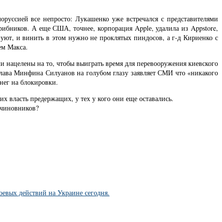
оруссией все непросто: Лукашенко уже встречался с представителями
рибников. А еще США, точнее, корпорация Applе, удалила из Appstore,
вуют, и винить в этом нужно не проклятых пиндосов, а г-д Кириенко с
ем Макса.
ыли нацелены на то, чтобы выиграть время для перевооружения киевского
Глава Минфина Силуанов на голубом глазу заявляет СМИ что «никакого
нег на блокировки.
х власть предержащих, у тех у кого они еще оставались.
 чиновников?
боевых действий на Украине сегодня.