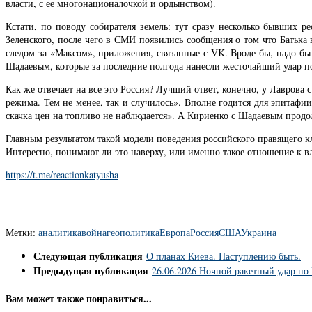
власти, с ее многонационалочкой и ордынством).
Кстати, по поводу собирателя земель: тут сразу несколько бывших 
Зеленского, после чего в СМИ появились сообщения о том что Батька 
следом за «Максом», приложения, связанные с VK. Вроде бы, надо бы 
Шадаевым, которые за последние полгода нанесли жесточайший удар п
Как же отвечает на все это Россия? Лучший ответ, конечно, у Лаврова 
режима. Тем не менее, так и случилось». Вполне годится для эпитаф
скачка цен на топливо не наблюдается». А Кириенко с Шадаевым прод
Главным результатом такой модели поведения российского правящего кл
Интересно, понимают ли это наверху, или именно такое отношение к вл
https://t.me/reactionkatyusha
Метки:
аналитика
война
геополитика
Европа
Россия
США
Украина
Следующая публикация
О планах Киева. Наступлению быть.
Предыдущая публикация
26.06.2026 Ночной ракетный удар по 
Вам может также понравиться...