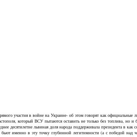
мого участия в войне на Украине- об этом говорят как официальные ли
стополя, который ВСУ пытаются оставить не только без топлива, но и б
еднее десятилетие львиная доля народа поддерживала президента в как 
 бьют именно в эту точку глубинной легитимности (а с победой над ч