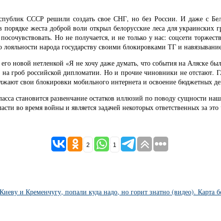
республик СССР решили создать свое СНГ, но без России. И даже с Бел
в порядке жеста доброй воли открыл белорусские леса для украинских г
посочувствовать. Но не получается, и не только у нас: соцсети торжест
о лояльности народа государству своими блокировками ТГ и навязывани
с его новой нетленкой «Я не хочу даже думать, что события на Аляске б
ии на гроб российской дипломатии. Но и прочие чиновники не отстают. 
олжают свои блокировки мобильного интернета и освоение бюджетных де
асса становится развенчание остатков иллюзий по поводу сущности наши
асти во время войны и является задачей некоторых ответственных за это
2
1
Киеву и Кременчугу, попали куда надо, но горит знатно (видео). Карта 