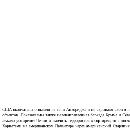
США окончательно вышли из тени Анкориджа и не скрывают своего пря
объектов. Показательна также целенаправленная блокада Крыма и Сева
лежало усмирение Чечни и «мочить террористов в сортире», то в посл
Хорнетами на американском Палантире через американский Старлинк